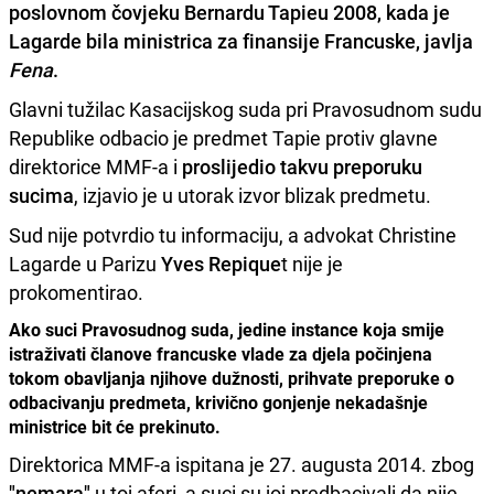
poslovnom čovjeku
Bernardu Tapieu
2008, kada je
Lagarde bila ministrica za finansije Francuske, javlja
Fena
.
Glavni tužilac Kasacijskog suda pri Pravosudnom sudu
Republike odbacio je predmet Tapie protiv glavne
direktorice MMF-a i
proslijedio takvu preporuku
sucima
, izjavio je u utorak izvor blizak predmetu.
Sud nije potvrdio tu informaciju, a advokat Christine
Lagarde u Parizu
Yves Repique
t nije je
prokomentirao.
Ako suci Pravosudnog suda, jedine instance koja smije
istraživati članove francuske vlade za djela počinjena
tokom obavljanja njihove dužnosti, prihvate preporuke o
odbacivanju predmeta, krivično gonjenje nekadašnje
ministrice bit će prekinuto.
Direktorica MMF-a ispitana je 27. augusta 2014. zbog
"nemara"
u toj aferi, a suci su joj predbacivali da nije