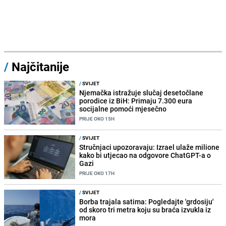
/
Najčitanije
/
SVIJET
Njemačka istražuje slučaj desetočlane
porodice iz BiH: Primaju 7.300 eura
socijalne pomoći mjesečno
PRIJE OKO 15H
/
SVIJET
Stručnjaci upozoravaju: Izrael ulaže milione
kako bi utjecao na odgovore ChatGPT-a o
Gazi
PRIJE OKO 17H
/
SVIJET
Borba trajala satima: Pogledajte 'grdosiju'
od skoro tri metra koju su braća izvukla iz
mora