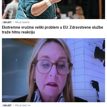
/
SVIJET
I
PRIJE 56MIN
Ekstremne vrućine veliki problem u EU: Zdravstvene službe
traže hitnu reakciju
/
SVIJET
I
PRIJE OKO 1H