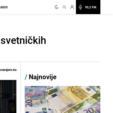
RADIO
90,2 FM
osvetničkih
osarajevo.ba
/
Najnovije