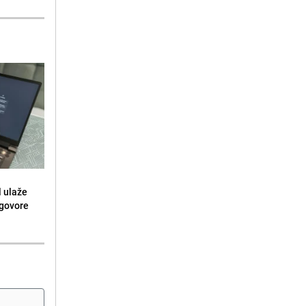
l ulaže
dgovore