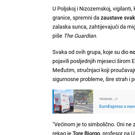
U Poljskoj i Nizozemskoj, vigilant
granice, spremni da
zaustave svako
zalaska sunca, zahtijevajući da mi
piše
The Guardian
.
Svaka od ovih grupa, koje su dio
no
pojavili posljednjih mjeseci širom
Međutim, stručnjaci koji proučavaj
sigurnosne probleme, šire strah i p
TRENDING
EuroExpress o navo
"Većinom je to simbolično. Oni ne 
rekao je
Tore Bjorgo
, profesor na U