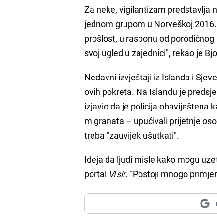
Za neke, vigilantizam predstavlja 
jednom grupom u Norveškoj 2016. g
prošlost, u rasponu od porodičnog n
svoj ugled u zajednici", rekao je Bjo
Nedavni izvještaji iz Islanda i Sjev
ovih pokreta. Na Islandu je predsje
izjavio da je policija obaviještena ka
migranata – upućivali prijetnje oso
treba "zauvijek ušutkati".
Ideja da ljudi misle kako mogu uzet
portal
Vísir
. "Postoji mnogo primjer