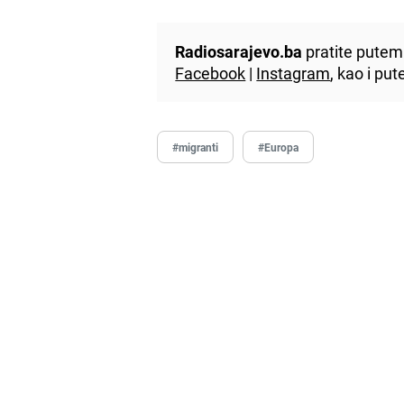
Radiosarajevo.ba
pratite putem 
Facebook
|
Instagram
, kao i p
#migranti
#Europa