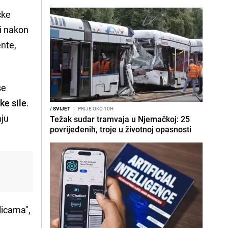
čke
li nakon
ente,
se
ke sile
.
/
SVIJET
I
PRIJE OKO 10H
aju
Težak sudar tramvaja u Njemačkoj: 25
povrijeđenih, troje u životnoj opasnosti
licama",