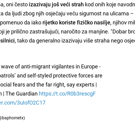
ha, oni često
izazivaju još veći strah
kod onih koje navodn
za da ljudi zbog njih osjećaju veću sigurnost na ulicama –
e napomenuo da iako
rijetko koriste fizičko nasilje
, njihov mi
oji je prilično zastrašujući, naročito za manjine. "Dobar bro
silnici
, tako da generalno izazivaju više straha nego osje
wave of anti-migrant vigilantes in Europe -
patrols’ and self-styled protective forces are
social fears and the far right, say experts |
n | The Guardian
https://t.co/R0b3rescgF
ter.com/3uIofO2C17
(@baphometx)