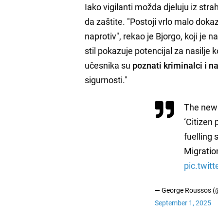
Iako vigilanti možda djeluju iz stra
da zaštite. "Postoji vrlo malo doka
naprotiv", rekao je Bjorgo, koji j
stil pokazuje potencijal za nasilje k
učesnika su
poznati kriminalci i na
sigurnosti."
The new 
‘Citizen 
fuelling 
Migratio
pic.twit
— George Roussos 
September 1, 2025