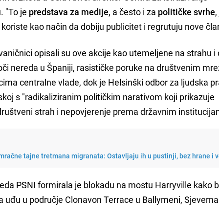
. "To je
predstava za medije
, a često i za
političke svrhe
,
koriste kao način da dobiju publicitet i regrutuju nove čla
 zvaničnici opisali su ove akcije kao utemeljene na strahu 
či nereda u Španiji, rasističke poruke na društvenim m
ma centralne vlade, dok je Helsinški odbor za ljudska pr
oj s "radikaliziranim političkim narativom koji prikazuje
 društveni strah i nepovjerenje prema državnim institucija
mračne tajne tretmana migranata: Ostavljaju ih u pustinji, bez hrane i 
ereda PSNI formirala je blokadu na mostu Harryville kako b
 da uđu u područje Clonavon Terrace u Ballymeni, Sjeverna