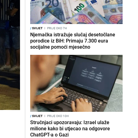
/
SVIJET
I
PRIJE OKO 7H
Njemačka istražuje slučaj desetočlane
porodice iz BiH: Primaju 7.300 eura
socijalne pomoći mjesečno
/
SVIJET
I
PRIJE OKO 10H
Stručnjaci upozoravaju: Izrael ulaže
milione kako bi utjecao na odgovore
ChatGPT-a o Gazi