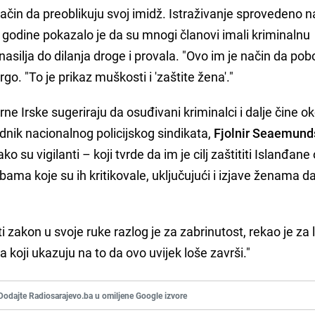
način da preoblikuju svoj imidž. Istraživanje sprovedeno 
odine pokazalo je da su mnogi članovi imali kriminalnu
asilja do dilanja droge i provala. "Ovo im je način da pob
rgo. "To je prikaz muškosti i 'zaštite žena'."
erne Irske sugeriraju da osuđivani kriminalci i dalje čine o
dnik nacionalnog policijskog sindikata,
Fjolnir Seaemun
ko su vigilanti – koji tvrde da im je cilj zaštititi Islanđane
bama koje su ih kritikovale, uključujući i izjave ženama da
i zakon u svoje ruke razlog je za zabrinutost, rekao je za 
a koji ukazuju na to da ovo uvijek loše završi."
Dodajte Radiosarajevo.ba u omiljene Google izvore