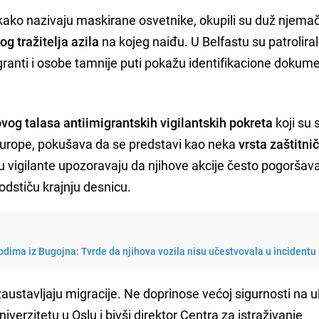
i, kako nazivaju maskirane osvetnike, okupili su duž njema
g tražitelja azila
na kojeg naiđu. U Belfastu su patrolira
granti i osobe tamnije puti pokažu identifikacione dokum
vog talasa antiimigrantskih vigilantskih pokreta
koji su 
 Europe, pokušava da se predstavi kao neka
vrsta zaštitnič
u vigilante upozoravaju da njihove akcije često pogoršav
odstiču krajnju desnicu.
dima iz Bugojna: Tvrde da njihova vozila nisu učestvovala u incidentu
zaustavljaju migracije. Ne doprinose većoj sigurnosti na u
niverzitetu u Oslu i bivši direktor Centra za istraživanje