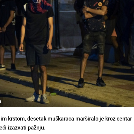
i
nim krstom, desetak muškaraca marširalo je kroz centar
ći izazvati pažnju.