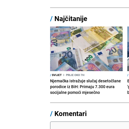
/
Najčitanije
/
SVIJET
I
PRIJE OKO 7H
/
Njemačka istražuje slučaj desetočlane
porodice iz BiH: Primaju 7.300 eura
'
socijalne pomoći mjesečno
/
Komentari