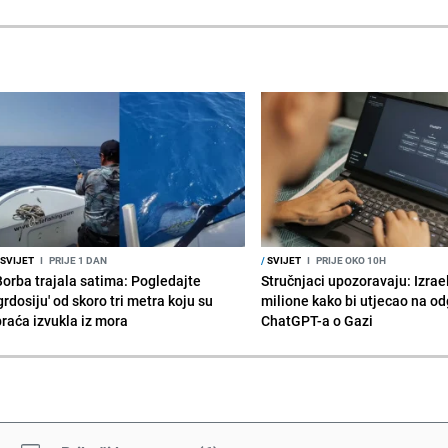
SVIJET
I
PRIJE 1 DAN
/
SVIJET
I
PRIJE OKO 10H
Borba trajala satima: Pogledajte
Stručnjaci upozoravaju: Izrae
grdosiju' od skoro tri metra koju su
milione kako bi utjecao na o
braća izvukla iz mora
ChatGPT-a o Gazi