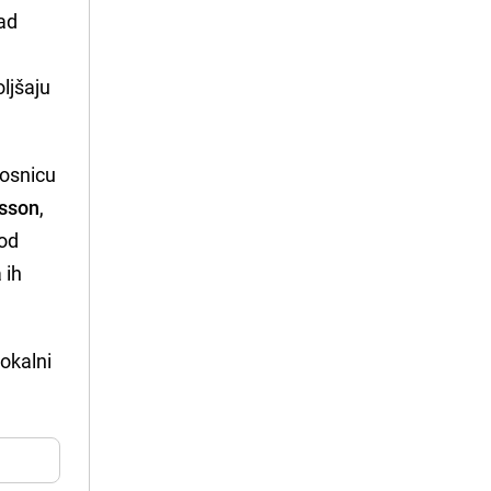
nad
oljšaju
kosnicu
dsson
,
 od
 ih
lokalni