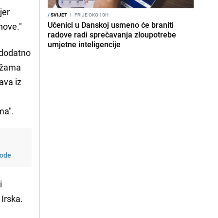
 jer
/
SVIJET
I
PRIJE OKO 10H
Učenici u Danskoj usmeno će braniti
nove."
radove radi sprečavanja zloupotrebe
umjetne inteligencije
i dodatno
režama
ava iz
ma".
vode
i
 Irska.