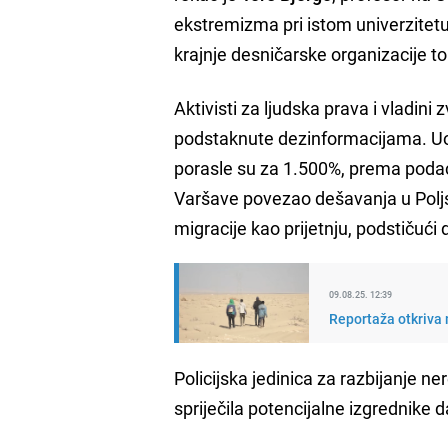
ekstremizma pri istom univerzitetu
krajnje desničarske organizacije to 
Aktivisti za ljudska prava i vladini
podstaknute dezinformacijama. Uo
porasle su za 1.500%, prema podaci
Varšave povezao dešavanja u Poljsk
migracije kao prijetnju, podstičući
09.08.25. 12:39
Reportaža otkriva 
Policijska jedinica za razbijanje n
spriječila potencijalne izgrednike