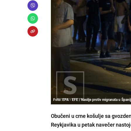
Foto: EPA - EFE / Nasilje protiv migranata u Španij
Obučeni u crne košulje sa gvozde
Reykjavika u petak navečer nastoje