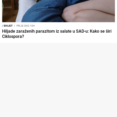
/
SVIJET
I
PRIJE OKO 10H
Hiljade zaraženih parazitom iz salate u SAD-u: Kako se širi
Ciklospora?