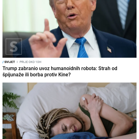
/
SVIJET
I
PRIJE OKO 10H
Trump zabranio uvoz humanoidnih robota: Strah od
špijunaže ili borba protiv Kine?