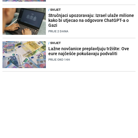
/
SVIJET
Stručnjaci upozoravaju: Izrael ulaže milione
kako bi utjecao na odgovore ChatGPT-a o
Gazi
PRIJE 2 DANA
/
SVIJET
Lažne novčanice preplavljuju tržište: Ove
eure najčešće pokušavaju podvaliti
PRIJE OKO 14H