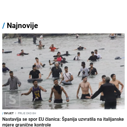
/
Najnovije
/
SVIJET
I
PRIJE OKO 8H
Nastavlja se spor EU članica: Španija uzvratila na italijanske
mjere granične kontrole