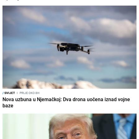
/
SVIJET
I
PRIJE OKO 8H
Nova uzbuna u Njemačkoj: Dva drona uočena iznad vojne
baze