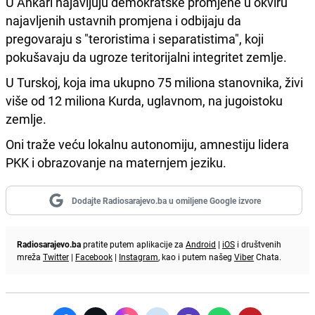
U Ankari najavljuju demokratske promjene u okviru
najavljenih ustavnih promjena i odbijaju da
pregovaraju s "teroristima i separatistima", koji
pokušavaju da ugroze teritorijalni integritet zemlje.
U Turskoj, koja ima ukupno 75 miliona stanovnika, živi
više od 12 miliona Kurda, uglavnom, na jugoistoku
zemlje.
Oni traže veću lokalnu autonomiju, amnestiju lidera
PKK i obrazovanje na maternjem jeziku.
Dodajte Radiosarajevo.ba u omiljene Google izvore
Radiosarajevo.ba
pratite putem aplikacije za
Android
|
iOS
i društvenih
mreža
Twitter
|
Facebook
|
Instagram
, kao i putem našeg
Viber
Chata.