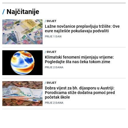
/
Najčitanije
/
SVIJET
Lažne novčanice preplavljuju tržište: Ove
eure najčešće pokušavaju podvaliti
PRIJE 1 DAN
/
SVIJET
Klimatski fenomeni mijenjaju vrijeme:
Pogledajte šta nas čeka tokom zime
PRIJE 2 DANA
/
SVIJET
Dobra vijest za bh. dijasporu u Austriji:
Porodicama stiže dodatna pomoć pred
početak škole
PRIJE 2 DANA