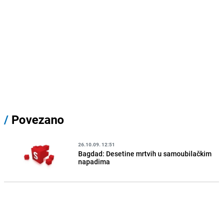
/
Povezano
26.10.09. 12:51
Bagdad: Desetine mrtvih u samoubilačkim
napadima