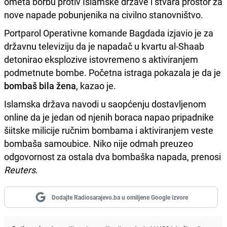
ometa borbu protiv Islamske države i stvara prostor za
nove napade pobunjenika na civilno stanovništvo.
Portparol Operativne komande Bagdada izjavio je za
državnu televiziju da je napadač u kvartu al-Shaab
detonirao eksplozive istovremeno s aktiviranjem
podmetnute bombe. Početna istraga pokazala je da je
bombaš bila žena
, kazao je.
Islamska država navodi u saopćenju dostavljenom
online da je jedan od njenih boraca napao pripadnike
šiitske milicije ručnim bombama i aktiviranjem veste
bombaša samoubice. Niko nije odmah preuzeo
odgovornost za ostala dva bombaška napada, prenosi
Reuters
.
Dodajte Radiosarajevo.ba u omiljene Google izvore