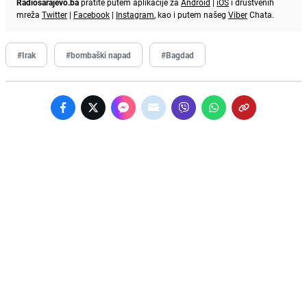
Radiosarajevo.ba
pratite putem aplikacije za
Android
|
iOS
i društvenih
mreža
Twitter
|
Facebook
|
Instagram
, kao i putem našeg
Viber
Chata.
#Irak
#bombaški napad
#Bagdad