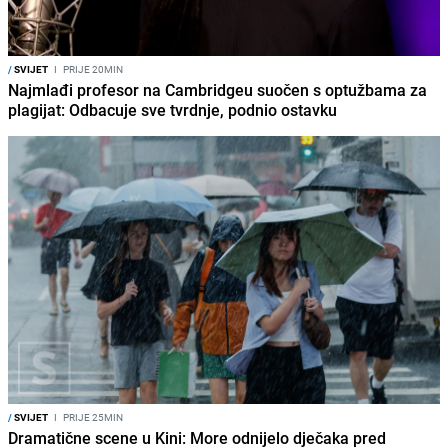
/
SVIJET
I
PRIJE 20MIN
Najmlađi profesor na Cambridgeu suočen s optužbama za
plagijat: Odbacuje sve tvrdnje, podnio ostavku
/
SVIJET
I
PRIJE 25MIN
Dramatične scene u Kini: More odnijelo dječaka pred