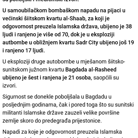
U samoubilačkom bombaškom napadu na pijaci u
većinski šiitskom kvartu al-Shaab, za koji je
odgovornost preuzela Islamska država,
ubijeno je 38
ljudi i ranjeno je više od 70
, dok je u eksploziji
autbombe u obližnjem kvartu Sadr City ubijeno još 19
i ranjeno 17 ljudi.
U eksploziji druge autobombe u mješanom šiitsko-
sunitskom južnom kvartu
Bagdada al-Rasheed
ubijeno je
šest i ranjena je 21 osoba
, saopćili su
izvori.
Sigurnost se donekle poboljšala u Bagdadu u
posljednjim godinama, čak i pored toga što su sunitski
militanti Islamske države zauzeli velike površine
zemlje skoro do predegrađa prijestonice.
Napadi za koje je odgovornost preuzela Islamska