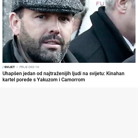
/
SVIJET
I
PRIJE OKO 1H
Uhapšen jedan od najtraženijih ljudi na svijetu: Kinahan
kartel porede s Yakuzom i Camorrom