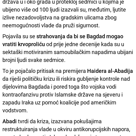
država u i oko grada u protekloj sedmici u kojima je
ubijeno više od 100 ljudi izazvali su, međutim, ljutite
izlive nezadovoljstva na gradskim ulicama zbog
neemogućnosti vlade da pruži sigurnost.
Pojavila su se
strahovanja da bi se Bagdad mogao
vratiti krvoproliću
od prije jedne decenije kada su u
sektaški motiviranim samoubilačkim napadima ubijani
brojni ljudi svake sedmice.
To je pojačalo pritisak na premijera
Haidera al-Abadija
da riješi političku krizu ili riskira gubljenje kontrole nad
dijelovima Bagdada i pored toga što vojska vodi
kontraofanzivu protiv Islamske države na sjeveru i
zapadu Iraka uz pomoć koalicije pod američkim
vodstvom.
Abadi
tvrdi da kriza, izazvana pokušajima
restruktuiranja vlade u okviru antikorupcijskih napora,