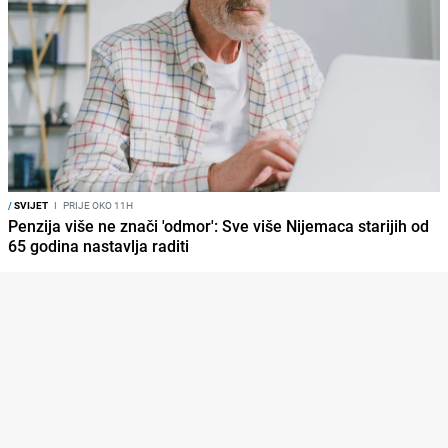
/
SVIJET
I
PRIJE OKO 11H
Penzija više ne znači 'odmor': Sve više Nijemaca starijih od
65 godina nastavlja raditi