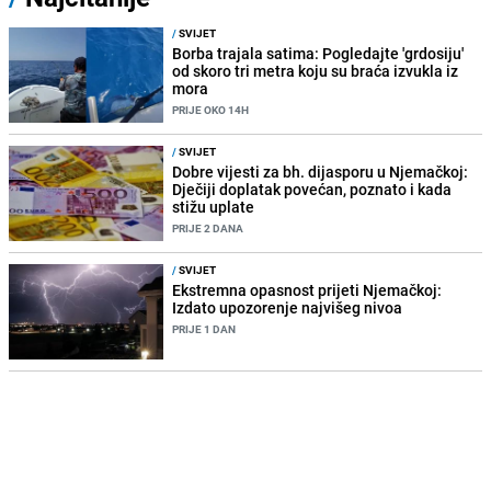
/
SVIJET
Borba trajala satima: Pogledajte 'grdosiju'
od skoro tri metra koju su braća izvukla iz
mora
PRIJE OKO 14H
/
SVIJET
Dobre vijesti za bh. dijasporu u Njemačkoj:
Dječiji doplatak povećan, poznato i kada
stižu uplate
PRIJE 2 DANA
/
SVIJET
Ekstremna opasnost prijeti Njemačkoj:
Izdato upozorenje najvišeg nivoa
PRIJE 1 DAN