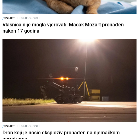
/
SVIJET
I
PRIJE OKO 8H
Vlasnica nije mogla vjerovati: Mačak Mozart pronađen
nakon 17 godina
/
SVIJET
I
PRIJE OKO 9H
Dron koji je nosio eksploziv pronađen na njemačkom
aerodromu