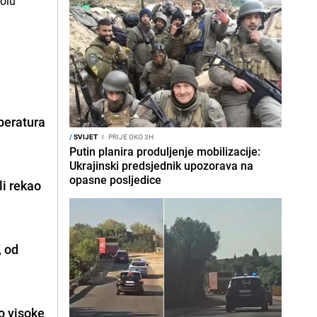
mperatura
/
SVIJET
I
PRIJE OKO 3H
Putin planira produljenje mobilizacije:
Ukrajinski predsjednik upozorava na
opasne posljedice
li
rekao
, od
 visoke