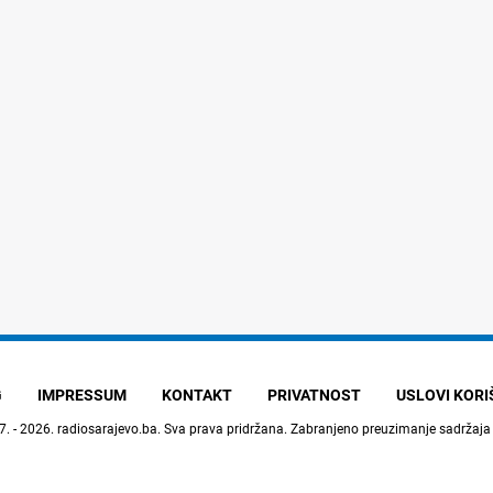
G
IMPRESSUM
KONTAKT
PRIVATNOST
USLOVI KOR
7. - 2026.
radiosarajevo.ba
. Sva prava pridržana. Zabranjeno preuzimanje sadržaja