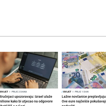
SVIJET
I
PRIJE 2 DANA
/
SVIJET
I
PRIJE 1 DAN
Stručnjaci upozoravaju: Izrael ulaže
Lažne novčanice preplavljuju 
milione kako bi utjecao na odgovore
Ove eure najčešće pokušavaj
ChatGPT-a o Gazi
podvaliti