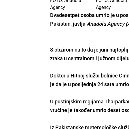
Dvadesetpet osoba umrlo je u pos
Pakistan, javlja
Anadolu Agency (
S obzirom na to da je juni najtopl
zraka u centralnom i južnom dijel
Doktor u Hitnoj službi bolnice Ci
je da je u posljednja 24 sata umr
U pustinjskim regijama Tharparkar,
vrućine je također
umrlo deset o
Iz Pakistanske metereološke službe