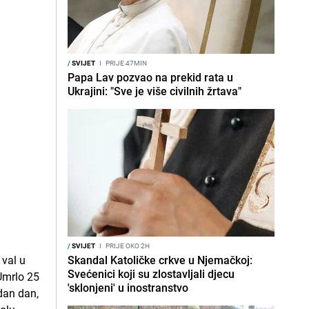
/
SVIJET
I
PRIJE 47MIN
Papa Lav pozvao na prekid rata u
Ukrajini: "Sve je više civilnih žrtava"
/
SVIJET
I
PRIJE OKO 2H
Skandal Katoličke crkve u Njemačkoj:
Svećenici koji su zlostavljali djecu
'sklonjeni' u inostranstvo