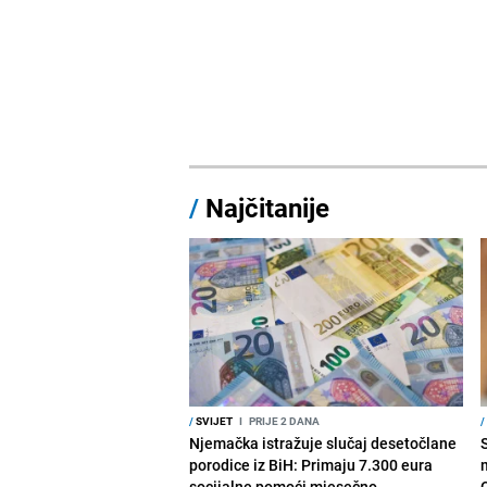
/
Najčitanije
/
SVIJET
I
PRIJE 2 DANA
/
Njemačka istražuje slučaj desetočlane
porodice iz BiH: Primaju 7.300 eura
socijalne pomoći mjesečno