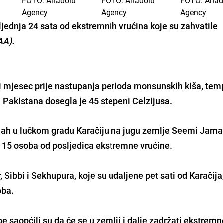
ljednja 24 sata
od ekstremnih vrućina koje su zahvatile
AA).
iji mjesec prije nastupanja perioda monsunskih kiša, te
u Pakistana dosegla je
45 stepeni Celzijusa.
nnah u lučkom gradu Karačiju na jugu zemlje
Seemi Jama
lo 15 osoba od posljedica ekstremne vrućine.
 Sibbi i Sekhupura, koje su udaljene pet sati od Karačija
soba.
 saopćili su da će se u zemlji i dalje zadržati
ekstremno