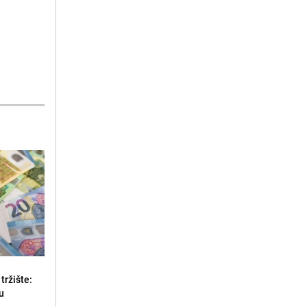
tržište:
u