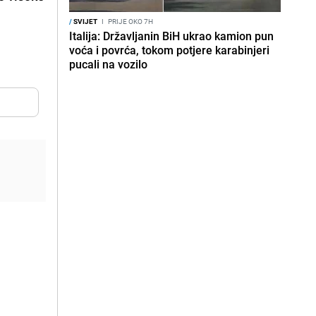
/
SVIJET
I
PRIJE OKO 7H
Italija: Državljanin BiH ukrao kamion pun
voća i povrća, tokom potjere karabinjeri
pucali na vozilo