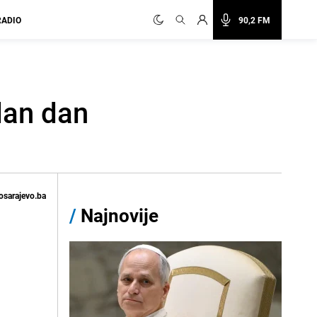
RADIO
90,2 FM
dan dan
osarajevo.ba
/
Najnovije