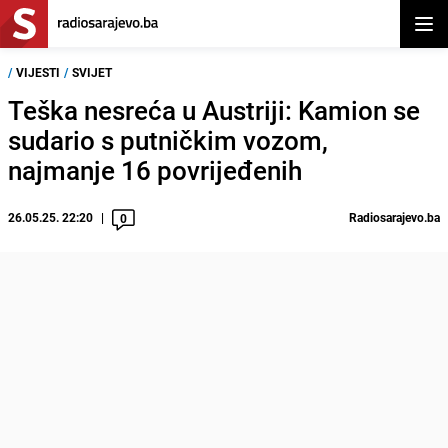
Otvor
/
VIJESTI
/
SVIJET
Teška nesreća u Austriji: Kamion se
sudario s putničkim vozom,
najmanje 16 povrijeđenih
26.05.25. 22:20
Radiosarajevo.ba
0