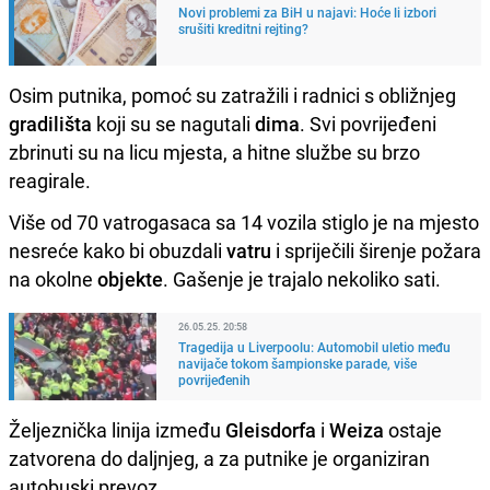
Novi problemi za BiH u najavi: Hoće li izbori
srušiti kreditni rejting?
Osim putnika, pomoć su zatražili i radnici s obližnjeg
gradilišta
koji su se nagutali
dima
. Svi povrijeđeni
zbrinuti su na licu mjesta, a hitne službe su brzo
reagirale.
Više od 70 vatrogasaca sa 14 vozila stiglo je na mjesto
nesreće kako bi obuzdali
vatru
i spriječili širenje požara
na okolne
objekte
. Gašenje je trajalo nekoliko sati.
26.05.25. 20:58
Tragedija u Liverpoolu: Automobil uletio među
navijače tokom šampionske parade, više
povrijeđenih
Željeznička linija između
Gleisdorfa
i
Weiza
ostaje
zatvorena do daljnjeg, a za putnike je organiziran
autobuski prevoz.