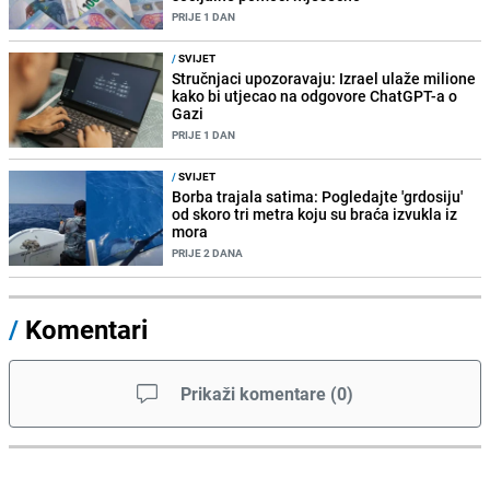
PRIJE 1 DAN
/
SVIJET
Stručnjaci upozoravaju: Izrael ulaže milione
kako bi utjecao na odgovore ChatGPT-a o
Gazi
PRIJE 1 DAN
/
SVIJET
Borba trajala satima: Pogledajte 'grdosiju'
od skoro tri metra koju su braća izvukla iz
mora
PRIJE 2 DANA
/
Komentari
Prikaži komentare
(
0
)