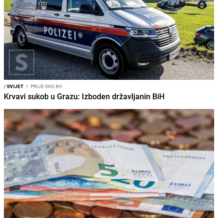
/
SVIJET
I
PRIJE OKO 8H
Krvavi sukob u Grazu: Izboden državljanin BiH