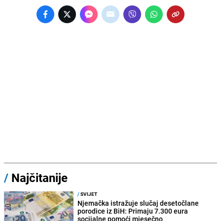
/
Najčitanije
/
SVIJET
Njemačka istražuje slučaj desetočlane
porodice iz BiH: Primaju 7.300 eura
socijalne pomoći mjesečno