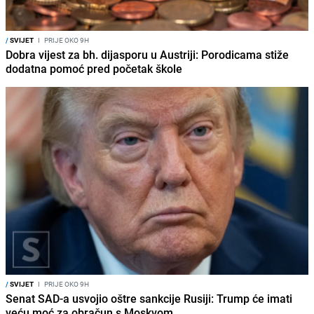
/
SVIJET
I
PRIJE OKO 9H
Dobra vijest za bh. dijasporu u Austriji: Porodicama stiže
dodatna pomoć pred početak škole
/
SVIJET
I
PRIJE OKO 9H
Senat SAD-a usvojio oštre sankcije Rusiji: Trump će imati
veću moć za obračun s Moskvom