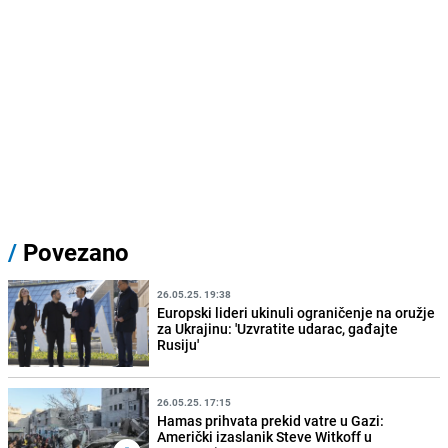
/
Povezano
26.05.25. 19:38
Europski lideri ukinuli ograničenje na oružje
za Ukrajinu: 'Uzvratite udarac, gađajte
Rusiju'
26.05.25. 17:15
Hamas prihvata prekid vatre u Gazi:
Američki izaslanik Steve Witkoff u