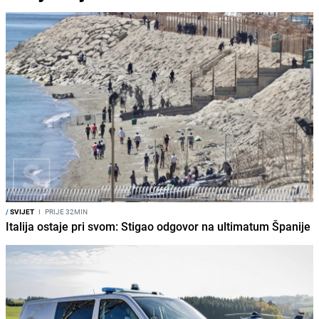
/
SVIJET
I
PRIJE 32MIN
Italija ostaje pri svom: Stigao odgovor na ultimatum Španije