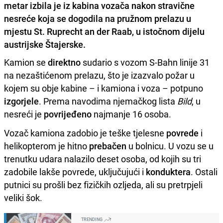
metar izbila je iz kabina vozača nakon stravične
nesreće koja se dogodila na pružnom prelazu u
mjestu St. Ruprecht an der Raab, u istočnom dijelu
austrijske Štajerske.
Kamion se
direktno
sudario s vozom S-Bahn linije 31
na nezaštićenom prelazu, što je izazvalo požar u
kojem su obje kabine – i kamiona i voza – potpuno
izgorjele
. Prema navodima njemačkog lista
Bild
, u
nesreći je
povrijeđeno
najmanje 16 osoba.
Vozač kamiona zadobio je teške tjelesne
povrede
i
helikopterom je hitno
prebačen
u bolnicu. U vozu se u
trenutku udara nalazilo deset osoba, od kojih su tri
zadobile lakše povrede, uključujući i
konduktera
. Ostali
putnici su prošli bez fizičkih ozljeda, ali su pretrpjeli
veliki šok.
TRENDING