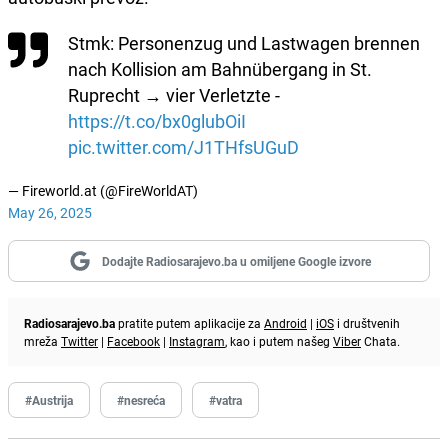
Stmk: Personenzug und Lastwagen brennen
nach Kollision am Bahnübergang in St.
Ruprecht → vier Verletzte -
https://t.co/bx0glubOiI
pic.twitter.com/J1THfsUGuD
— Fireworld.at (@FireWorldAT)
May 26, 2025
Dodajte Radiosarajevo.ba u omiljene Google izvore
Radiosarajevo.ba
pratite putem aplikacije za
Android
|
iOS
i društvenih
mreža
Twitter
|
Facebook
|
Instagram
, kao i putem našeg
Viber
Chata.
#Austrija
#nesreća
#vatra