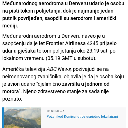
Međunarodnog aerodroma u Denveru udario je osobu
na pisti tokom polijetanja, dok je najmanje jedan
putnik povrijeđen, saopćili su aerodrom i američki
mediji.
Međunarodni aerodrom u Denveru naveo je u
saopćenju da je
let Frontier Airlinesa
4345
prijavio
udar u pješaka
tokom polijetanja oko 23:19 sati po
lokalnom vremenu (05.19 GMT u subotu).
Američka televizija
ABC News
, pozivajući se na
neimenovanog zvaničnika, objavila je da je osoba koju
je avion udario "djelimično
završila u jednom od
motora
". Njeno zdravstveno stanje za sada nije
poznato.
TRENDING
Požari kod Konjica jutros uspješno lokalizirani