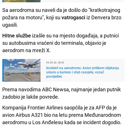
Sa aerodroma su naveli da je došlo do "kratkotrajnog
požara na motoru", koji su
vatrogasci
iz Denvera brzo
ugasili.
Hitne službe
izašle su na mjesto događaja, a putnici
su autobusima vraćeni do terminala, objavio je
aerodrom na mreži X.
04.05.26. 08:43
Incident na aerodromu: Avion prilikom slijetanja
udario u kamion i stub rasvjete, vozač
povrijeđen
Prema navodima ABC Newsa, najmanje jedan putnik
zadobio je lakše povrede.
Kompanija Frontier Airlines saopćila je za AFP da je
avion Airbus A321 bio na letu prema Međunarodnom
aerodromu u Los Anđelesu kada se incident dogodio.