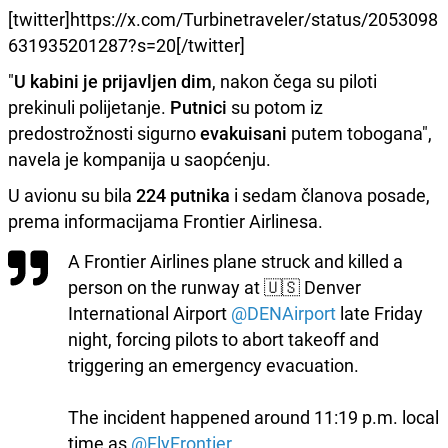
[twitter]https://x.com/Turbinetraveler/status/2053098
631935201287?s=20[/twitter]
"
U kabini je prijavljen dim
, nakon čega su piloti
prekinuli polijetanje.
Putnici
su potom iz
predostrožnosti sigurno
evakuisani
putem tobogana",
navela je kompanija u saopćenju.
U avionu su bila
224 putnika
i sedam članova posade,
prema informacijama Frontier Airlinesa.
A Frontier Airlines plane struck and killed a
person on the runway at 🇺🇸 Denver
International Airport
@DENAirport
late Friday
night, forcing pilots to abort takeoff and
triggering an emergency evacuation.
The incident happened around 11:19 p.m. local
time as
@FlyFrontier
…