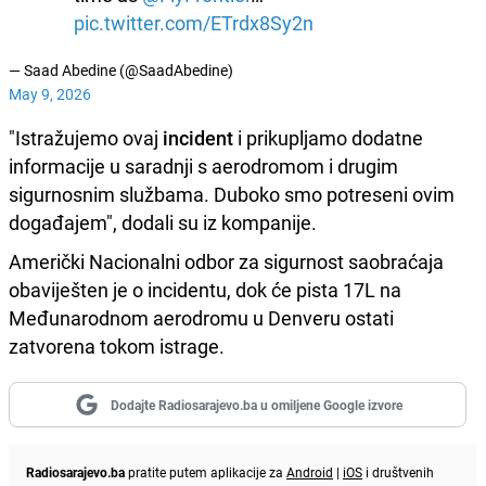
pic.twitter.com/ETrdx8Sy2n
— Saad Abedine (@SaadAbedine)
May 9, 2026
"Istražujemo ovaj
incident
i prikupljamo dodatne
informacije u saradnji s aerodromom i drugim
sigurnosnim službama. Duboko smo potreseni ovim
događajem", dodali su iz kompanije.
Američki Nacionalni odbor za sigurnost saobraćaja
obaviješten je o incidentu, dok će pista 17L na
Međunarodnom aerodromu u Denveru ostati
zatvorena tokom istrage.
Dodajte Radiosarajevo.ba u omiljene Google izvore
Radiosarajevo.ba
pratite putem aplikacije za
Android
|
iOS
i društvenih