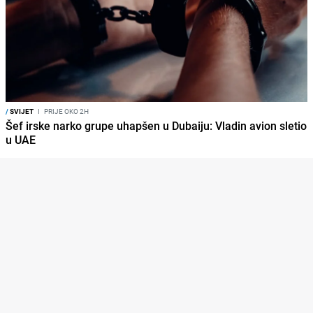
/
SVIJET
I
PRIJE OKO 2H
Šef irske narko grupe uhapšen u Dubaiju: Vladin avion sletio
u UAE