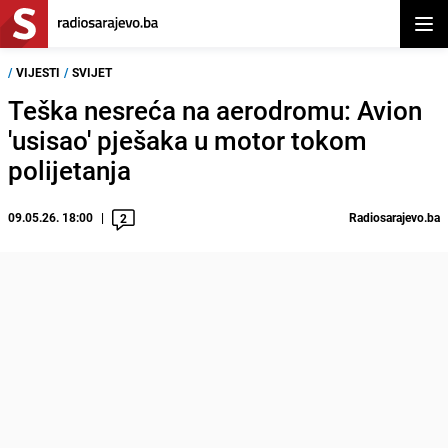
Otvor
/
VIJESTI
/
SVIJET
Teška nesreća na aerodromu: Avion
'usisao' pješaka u motor tokom
polijetanja
09.05.26. 18:00
Radiosarajevo.ba
2