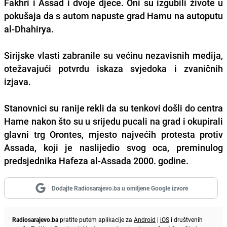
Fakhri i Assad i dvoje djece. Oni su izgubili živote u
pokušaja da s autom napuste grad Hamu na autoputu
al-Dhahirya.
Sirijske vlasti zabranile su većinu nezavisnih medija,
otežavajući potvrdu iskaza svjedoka i zvaničnih
izjava.
Stanovnici su ranije rekli da su tenkovi došli do centra
Hame nakon što su u srijedu pucali na grad i okupirali
glavni trg Orontes, mjesto najvećih protesta protiv
Assada, koji je naslijedio svog oca, preminulog
predsjednika Hafeza al-Assada 2000. godine.
Dodajte Radiosarajevo.ba u omiljene Google izvore
Radiosarajevo.ba
pratite putem aplikacije za
Android
|
iOS
i društvenih