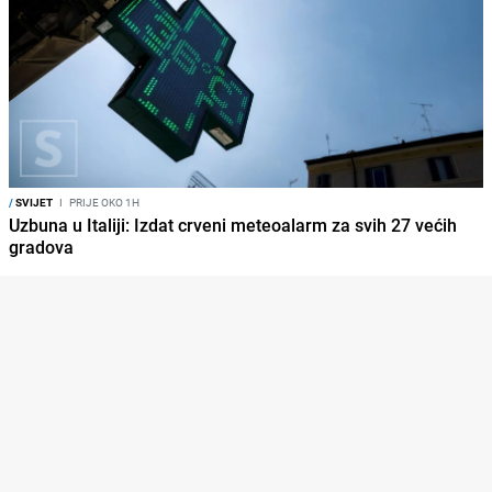
/
SVIJET
I
PRIJE OKO 1H
Uzbuna u Italiji: Izdat crveni meteoalarm za svih 27 većih
gradova