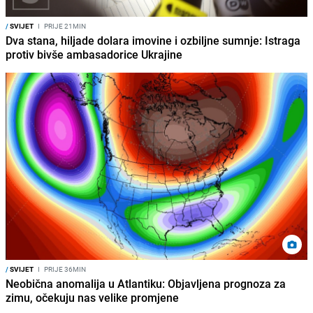
/
SVIJET
I
PRIJE 21MIN
Dva stana, hiljade dolara imovine i ozbiljne sumnje: Istraga
protiv bivše ambasadorice Ukrajine
/
SVIJET
I
PRIJE 36MIN
Neobična anomalija u Atlantiku: Objavljena prognoza za
zimu, očekuju nas velike promjene