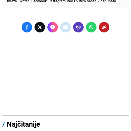
mreža
Twitter
|
Facebook
|
Instagram
, kao i putem našeg
Viber
Chata.
/
Najčitanije