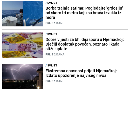
/
SVIJET
Borba trajala satima: Pogledajte 'grdosiju'
od skoro tri metra koju su braća izvukla iz
mora
PRIJE 1 DAN
/
SVIJET
Dobre vijesti za bh. dijasporu u Njemačkoj:
Dječiji doplatak povećan, poznato i kada
stižu uplate
PRIJE 2 DANA
/
SVIJET
Ekstremna opasnost prijeti Njemačkoj:
Izdato upozorenje najvišeg nivoa
PRIJE 1 DAN