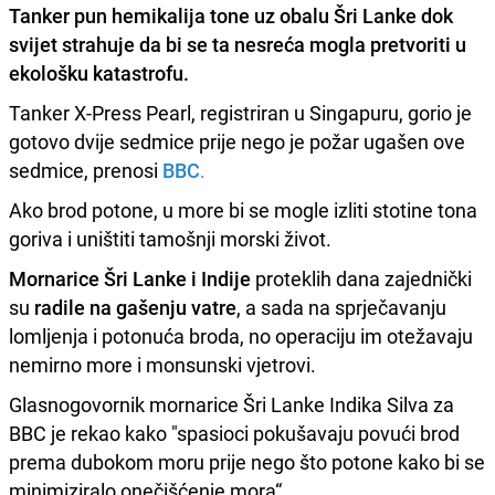
Tanker pun hemikalija
tone
uz obalu
Šri Lanke
dok
svijet strahuje da bi se ta nesreća mogla pretvoriti u
ekološku katastrofu.
Tanker X-Press Pearl, registriran u Singapuru, gorio je
gotovo dvije sedmice prije nego je požar ugašen ove
sedmice, prenosi
BBC
.
Ako brod potone, u more bi se mogle izliti stotine tona
goriva i uništiti tamošnji morski život.
Mornarice Šri Lanke i Indije
proteklih dana zajednički
su
radile na gašenju vatre
, a sada na sprječavanju
lomljenja i potonuća broda, no operaciju im otežavaju
nemirno more i monsunski vjetrovi.
Glasnogovornik mornarice Šri Lanke Indika Silva za
BBC je rekao kako "spasioci pokušavaju povući brod
prema dubokom moru prije nego što potone kako bi se
minimiziralo onečišćenje mora“.