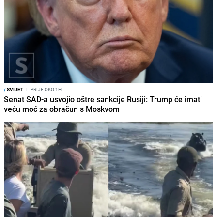
/
SVIJET
I
PRIJE OKO 1H
Senat SAD-a usvojio oštre sankcije Rusiji: Trump će imati
veću moć za obračun s Moskvom