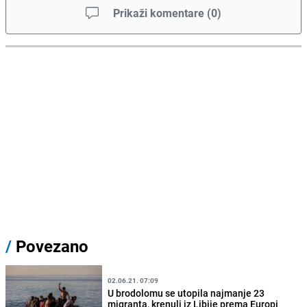
Prikaži komentare
(
0
)
/
Povezano
02.06.21. 07:09
U brodolomu se utopila najmanje 23
migranta, krenuli iz Libije prema Europi