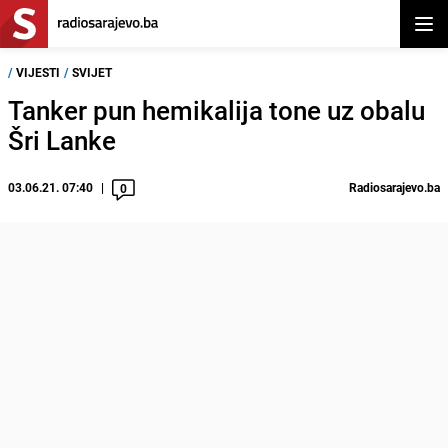
Otvor
/
VIJESTI
/
SVIJET
Tanker pun hemikalija tone uz obalu
Šri Lanke
03.06.21. 07:40
Radiosarajevo.ba
0