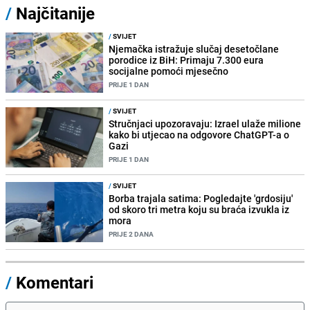
/
Najčitanije
/
SVIJET
Njemačka istražuje slučaj desetočlane
porodice iz BiH: Primaju 7.300 eura
socijalne pomoći mjesečno
PRIJE 1 DAN
/
SVIJET
Stručnjaci upozoravaju: Izrael ulaže milione
kako bi utjecao na odgovore ChatGPT-a o
Gazi
PRIJE 1 DAN
/
SVIJET
Borba trajala satima: Pogledajte 'grdosiju'
od skoro tri metra koju su braća izvukla iz
mora
PRIJE 2 DANA
/
Komentari