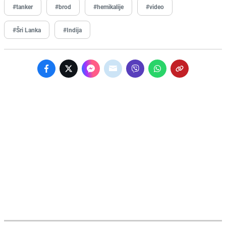
#tanker
#brod
#hemikalije
#video
#Šri Lanka
#Indija