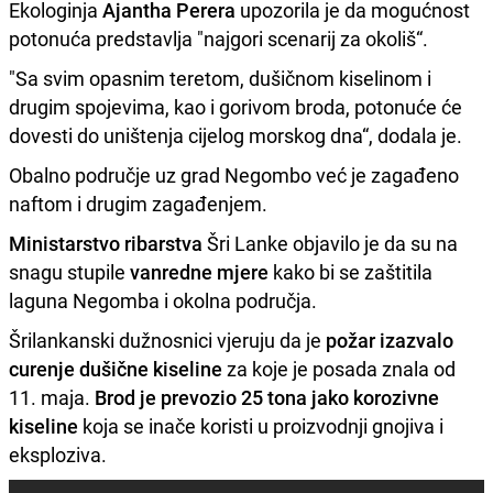
Ekologinja
Ajantha Perera
upozorila je da mogućnost
potonuća predstavlja "najgori scenarij za okoliš“.
"Sa svim opasnim teretom, dušičnom kiselinom i
drugim spojevima, kao i gorivom broda, potonuće će
dovesti do uništenja cijelog morskog dna“, dodala je.
Obalno područje uz grad Negombo već je zagađeno
naftom i drugim zagađenjem.
Ministarstvo ribarstva
Šri Lanke objavilo je da su na
snagu stupile
vanredne mjere
kako bi se zaštitila
laguna Negomba i okolna područja.
Šrilankanski dužnosnici vjeruju da je
požar izazvalo
curenje dušične kiseline
za koje je posada znala od
11. maja.
Brod je prevozio 25 tona jako korozivne
kiseline
koja se inače koristi u proizvodnji gnojiva i
eksploziva.