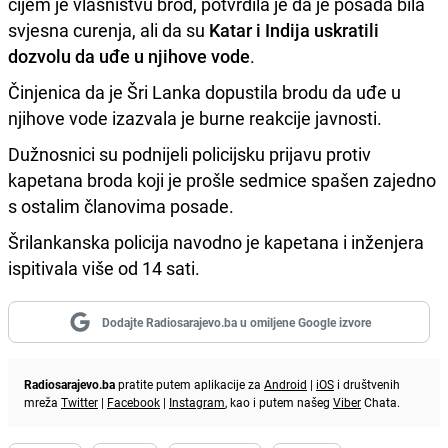
čijem je vlasništvu brod, potvrdila je da je posada bila
svjesna curenja, ali da su
Katar i Indija uskratili
dozvolu da uđe u njihove vode
.
Činjenica da je Šri Lanka dopustila brodu da uđe u
njihove vode izazvala je burne reakcije javnosti.
Dužnosnici su podnijeli policijsku prijavu protiv
kapetana broda koji je prošle sedmice spašen zajedno
s ostalim članovima posade.
Šrilankanska policija navodno je kapetana i inženjera
ispitivala više od 14 sati.
Dodajte Radiosarajevo.ba u omiljene Google izvore
Radiosarajevo.ba
pratite putem aplikacije za
Android
|
iOS
i društvenih
mreža
Twitter
|
Facebook
|
Instagram
, kao i putem našeg
Viber
Chata.