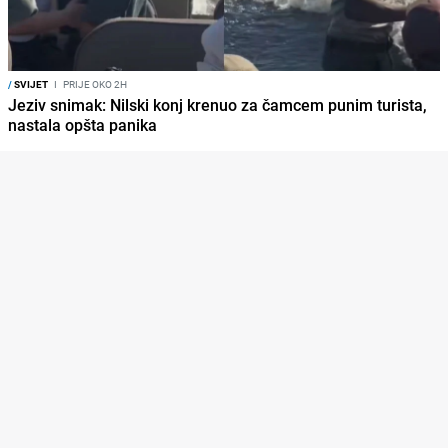
/
SVIJET
I
PRIJE OKO 2H
Jeziv snimak: Nilski konj krenuo za čamcem punim turista,
nastala opšta panika