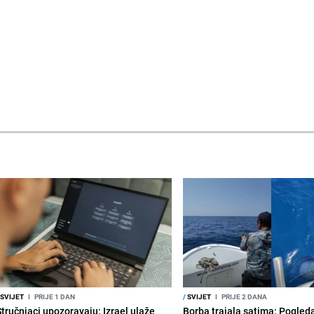
SVIJET
I
PRIJE 1 DAN
/
SVIJET
I
PRIJE 2 DANA
Stručnjaci upozoravaju: Izrael ulaže
Borba trajala satima: Pogled