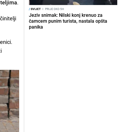
iteljima
.
/
SVIJET
I
PRIJE OKO 5H
Jeziv snimak: Nilski konj krenuo za
nitelji
čamcem punim turista, nastala opšta
panika
enici.
i