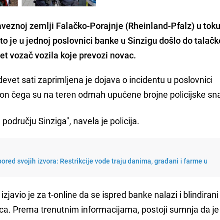
veznoj zemlji Falačko-Porajnje (Rheinland-Pfalz) u toku
to je u jednoj poslovnici banke u Sinzigu došlo do talačk
zet vozač vozila koje prevozi novac.
devet sati zaprimljena je dojava o incidentu u poslovnici
kon čega su na teren odmah upućene brojne policijske sn
području Sinziga", navela je policija.
ored svojih izvora: Restrikcije vode traju danima, građani i farme u
izjavio je za t-online da se ispred banke nalazi i blindirani
vca. Prema trenutnim informacijama, postoji sumnja da j