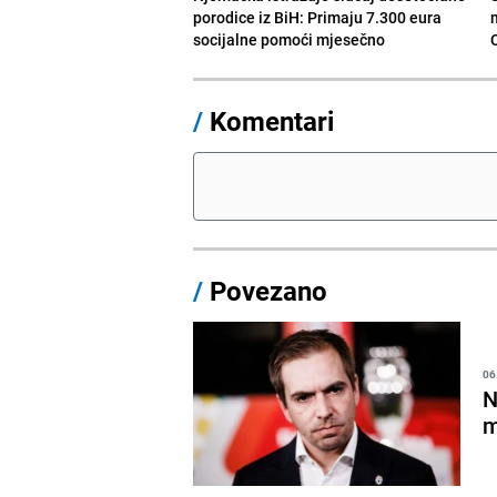
porodice iz BiH: Primaju 7.300 eura
socijalne pomoći mjesečno
/
Komentari
/
Povezano
06
N
m