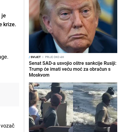
 je
e krize.
age.
/
SVIJET
I
PRIJE OKO 4H
Senat SAD-a usvojio oštre sankcije Rusiji:
Trump će imati veću moć za obračun s
Moskvom
e vozač