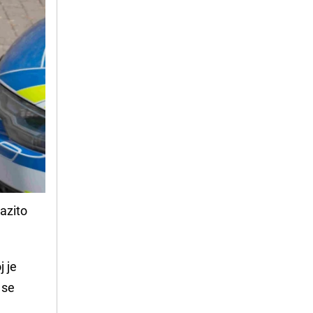
razito
j je
 se