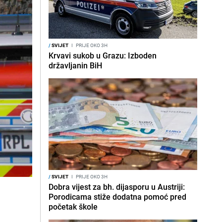
/
SVIJET
I
PRIJE OKO 3H
Krvavi sukob u Grazu: Izboden
državljanin BiH
/
SVIJET
I
PRIJE OKO 3H
Dobra vijest za bh. dijasporu u Austriji:
Porodicama stiže dodatna pomoć pred
početak škole