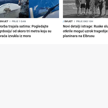
SVIJET
I
PRIJE 1 DAN
/
SVIJET
I
PRIJE OKO 10H
Borba trajala satima: Pogledajte
Novi detalji istrage: Ruske s
grdosiju' od skoro tri metra koju su
otkrile moguć uzrok tragedije
braća izvukla iz mora
planinara na Elbrusu