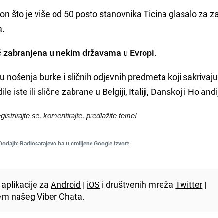
on što je više od 50 posto stanovnika Ticina glasalo za 
a.
ć zabranjena u nekim državama u Evropi.
u nošenja burke i sličnih odjevnih predmeta koji sakrivaju 
e iste ili slične zabrane u Belgiji, Italiji, Danskoj i Holandij
egistrirajte se, komentirajte, predlažite teme!
Dodajte Radiosarajevo.ba u omiljene Google izvore
aplikacije za
Android
|
iOS
i društvenih mreža
Twitter
|
utem našeg
Viber
Chata.