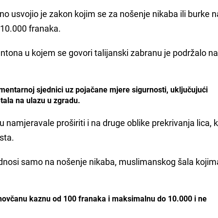
o usvojio je zakon kojim se za nošenje nikaba ili burke 
10.000 franaka.
antona u kojem se govori talijanski zabranu je podržalo n
mentarnoj sjednici uz pojačane mjere sigurnosti, uključujući
tala na ulazu u zgradu.
namjeravale proširiti i na druge oblike prekrivanja lica, 
sta.
 odnosi samo na nošenje nikaba, muslimanskog šala koji
ovčanu kaznu od 100 franaka i maksimalnu do 10.000 i ne