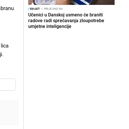
zabranu
/
SVIJET
I
PRIJE OKO 5H
Učenici u Danskoj usmeno će braniti
radove radi sprečavanja zloupotrebe
umjetne inteligencije
lica
i.