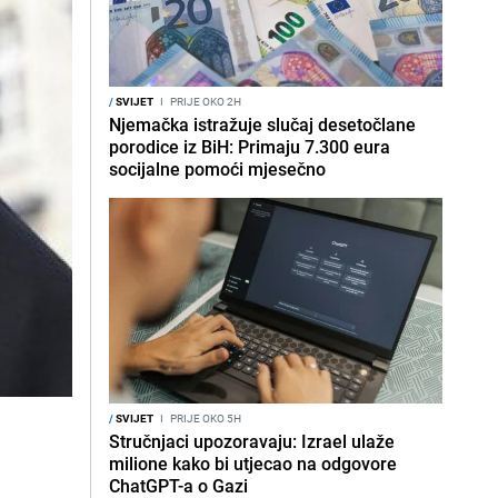
/
SVIJET
I
PRIJE OKO 2H
Njemačka istražuje slučaj desetočlane
porodice iz BiH: Primaju 7.300 eura
socijalne pomoći mjesečno
/
SVIJET
I
PRIJE OKO 5H
Stručnjaci upozoravaju: Izrael ulaže
milione kako bi utjecao na odgovore
ChatGPT-a o Gazi