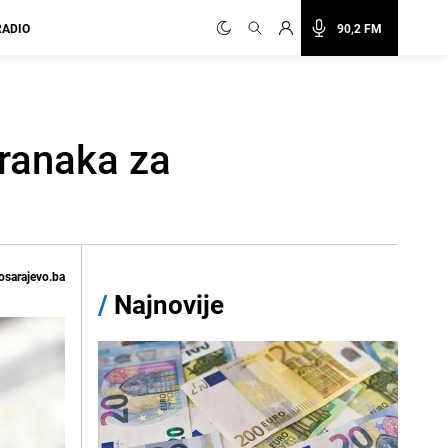
RADIO
90,2 FM
franaka za
osarajevo.ba
/
Najnovije