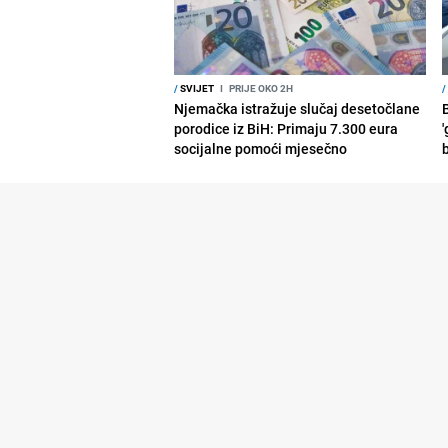
/
SVIJET
I
PRIJE OKO 2H
/
Njemačka istražuje slučaj desetočlane
porodice iz BiH: Primaju 7.300 eura
'
socijalne pomoći mjesečno