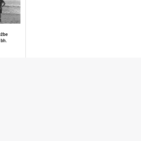
lužbe
 bh.