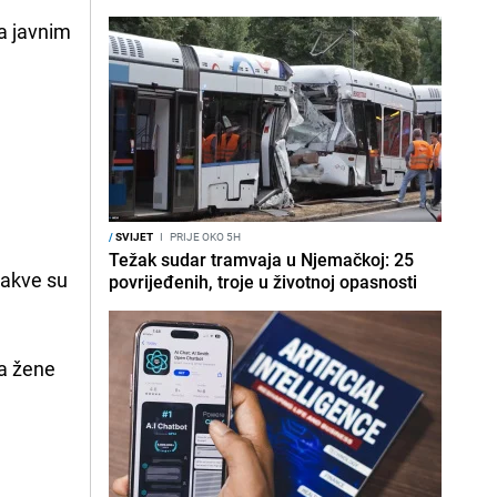
na javnim
a
/
SVIJET
I
PRIJE OKO 5H
Težak sudar tramvaja u Njemačkoj: 25
kakve su
povrijeđenih, troje u životnoj opasnosti
ma žene