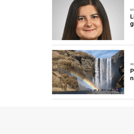
03
L
g
30
P
n