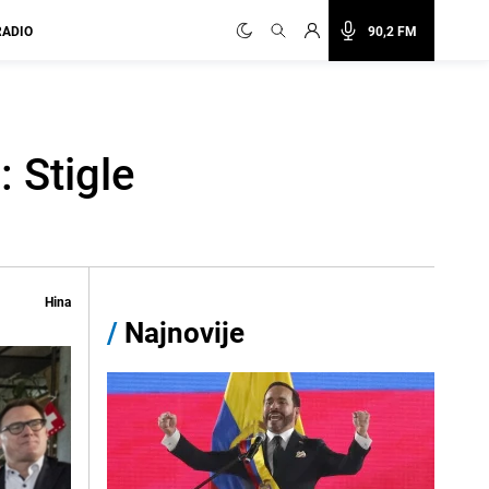
RADIO
90,2 FM
 Stigle
Hina
/
Najnovije