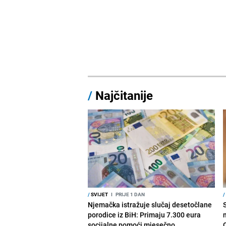
/
Najčitanije
/
SVIJET
I
PRIJE 1 DAN
/
Njemačka istražuje slučaj desetočlane
porodice iz BiH: Primaju 7.300 eura
socijalne pomoći mjesečno