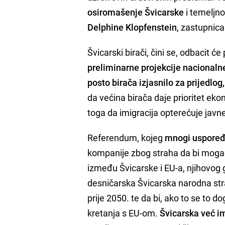
osiromašenje Švicarske
i temeljn
Delphine Klopfenstein
, zastupnica
Švicarski birači, čini se, odbacit ć
preliminarne projekcije nacionalne
posto birača izjasnilo za prijedlog,
da većina birača daje prioritet ek
toga da imigracija opterećuje javn
Referendum, kojeg
mnogi uspoređu
kompanije zbog straha da bi moga
između Švicarske i EU-a, njihovog 
desničarska Švicarska narodna stra
prije 2050. te da bi, ako to se to 
kretanja s EU-om.
Švicarska već i