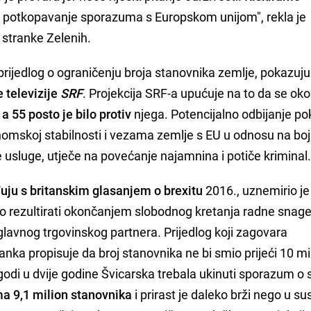
o potkopavanje sporazuma s Europskom unijom", rekla je
 stranke Zelenih.
e prijedlog o ograničenju broja stanovnika zemlje, pokazuju
 televizije
SRF
. Projekcija SRF-a upućuje na to da se ok
 a 55 posto je bilo protiv
njega. Potencijalno odbijanje po
onomskoj stabilnosti i vezama zemlje s EU u odnosu na bo
e usluge, utječe na povećanje najamnina i potiče kriminal
ju s britanskim glasanjem o brexitu
2016., uznemirio je
o rezultirati okončanjem slobodnog kretanja radne snag
glavnog trgovinskog partnera. Prijedlog koji zagovara
nka propisuje da broj stanovnika ne bi smio prijeći 10 mi
dogodi u dvije godine Švicarska trebala ukinuti sporazum o 
ma 9,1 milion stanovnika
i prirast je daleko brži nego u s