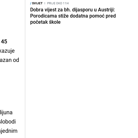
/
SVIJET
I
PRIJE OKO 11H
Dobra vijest za bh. dijasporu u Austriji:
Porodicama stiže dodatna pomoć pred
početak škole
o
45
kazuje
jazan od
.
e
lijuna
slobodi
usjednim