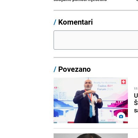
/
Komentari
/
Povezano
11
U
Š
s