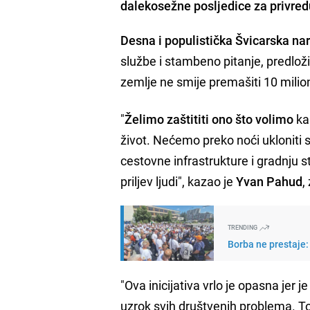
dalekosežne posljedice za privre
Desna i populistička Švicarska na
službe i stambeno pitanje, predlo
zemlje ne smije premašiti 10 milio
"
Želimo zaštititi ono što volimo
ka
život. Nećemo preko noći ukloniti
cestovne infrastrukture i gradnju
priljev ljudi", kazao je
Yvan Pahud
,
TRENDING
Borba ne prestaje:
"Ova inicijativa vrlo je opasna jer 
uzrok svih društvenih problema. To j