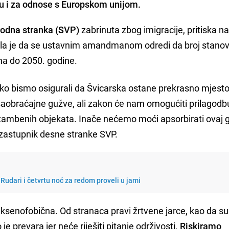
du i za odnose s Europskom unijom.
rodna stranka (SVP)
zabrinuta zbog imigracije, pritiska n
žila je da se ustavnim amandmanom odredi da broj stano
na do 2050. godine.
ko bismo osigurali da Švicarska ostane prekrasno mjesto
 saobraćajne gužve, ali zakon će nam omogućiti prilagodb
 stambenih objekata. Inače nećemo moći apsorbirati ovaj 
 zastupnik desne stranke SVP.
 Rudari i četvrtu noć za redom proveli u jami
je ksenofobična. Od stranaca pravi žrtvene jarce, kao da su
e prevara jer neće riješiti pitanje održivosti.
Riskiramo