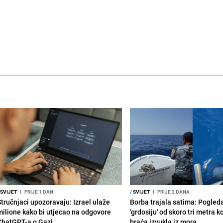
SVIJET
I
PRIJE 1 DAN
/
SVIJET
I
PRIJE 2 DANA
Stručnjaci upozoravaju: Izrael ulaže
Borba trajala satima: Pogled
milione kako bi utjecao na odgovore
'grdosiju' od skoro tri metra k
ChatGPT-a o Gazi
braća izvukla iz mora