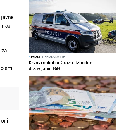
a javne
vnika
 za
/
SVIJET
I
PRIJE OKO 11H
u
Krvavi sukob u Grazu: Izboden
golemi
državljanin BiH
 oni