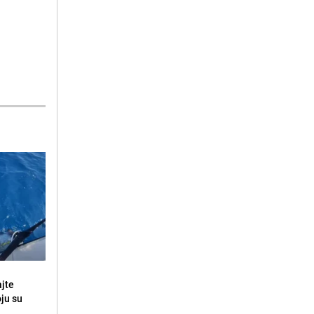
ajte
oju su