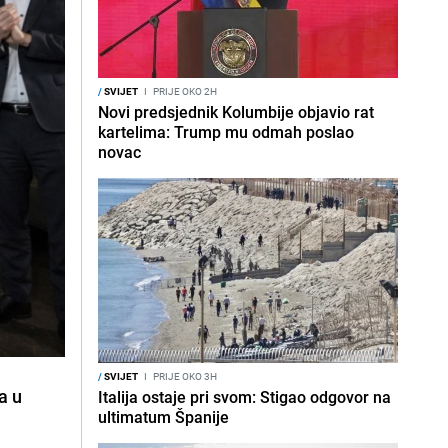
/
SVIJET
I
PRIJE OKO 2H
Novi predsjednik Kolumbije objavio rat
kartelima: Trump mu odmah poslao
novac
/
SVIJET
I
PRIJE OKO 3H
a u
Italija ostaje pri svom: Stigao odgovor na
ultimatum Španije