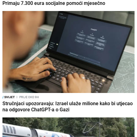
Primaju 7.300 eura socijalne pomoći mjesečno
/
SVIJET
I
PRIJE OKO 9H
Stručnjaci upozoravaju: Izrael ulaže milione kako bi utjecao
na odgovore ChatGPT-a o Gazi