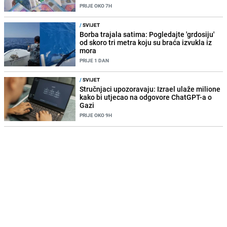
PRIJE OKO 7H
/
SVIJET
Borba trajala satima: Pogledajte 'grdosiju'
od skoro tri metra koju su braća izvukla iz
mora
PRIJE 1 DAN
/
SVIJET
Stručnjaci upozoravaju: Izrael ulaže milione
kako bi utjecao na odgovore ChatGPT-a o
Gazi
PRIJE OKO 9H