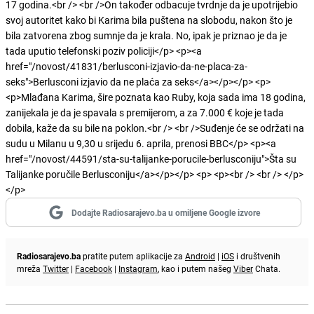
17 godina.<br /> <br />On također odbacuje tvrdnje da je upotrijebio
svoj autoritet kako bi Karima bila puštena na slobodu, nakon što je
bila zatvorena zbog sumnje da je krala. No, ipak je priznao je da je
tada uputio telefonski poziv policiji</p> <p><a
href="/novost/41831/berlusconi-izjavio-da-ne-placa-za-
seks">Berlusconi izjavio da ne plaća za seks</a></p></p> <p>
<p>Mlađana Karima, šire poznata kao Ruby, koja sada ima 18 godina,
zanijekala je da je spavala s premijerom, a za 7.000 € koje je tada
dobila, kaže da su bile na poklon.<br /> <br />Suđenje će se održati na
sudu u Milanu u 9,30 u srijedu 6. aprila, prenosi BBC</p> <p><a
href="/novost/44591/sta-su-talijanke-porucile-berlusconiju">Šta su
Talijanke poručile Berlusconiju</a></p></p> <p> <p><br /> <br /> </p>
</p>
Dodajte Radiosarajevo.ba u omiljene Google izvore
Radiosarajevo.ba
pratite putem aplikacije za
Android
|
iOS
i društvenih
mreža
Twitter
|
Facebook
|
Instagram
, kao i putem našeg
Viber
Chata.