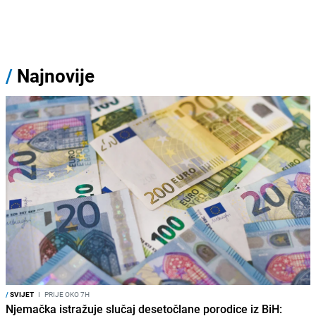
/
Najnovije
/
SVIJET
I
PRIJE OKO 7H
Njemačka istražuje slučaj desetočlane porodice iz BiH: