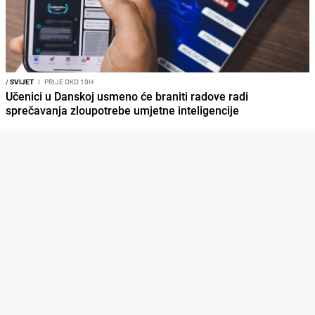
/
SVIJET
I
PRIJE OKO 10H
Učenici u Danskoj usmeno će braniti radove radi
sprečavanja zloupotrebe umjetne inteligencije