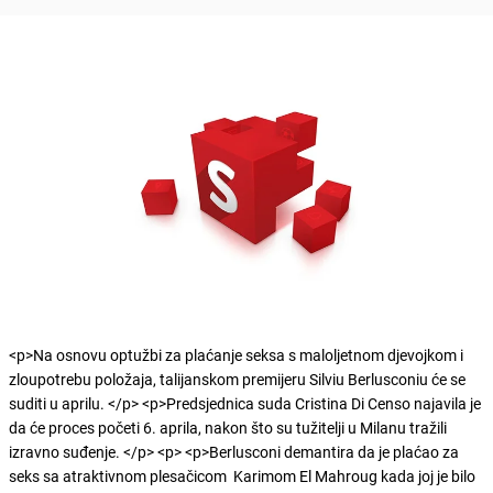
<p>Na osnovu optužbi za plaćanje seksa s maloljetnom djevojkom i
zloupotrebu položaja, talijanskom premijeru Silviu Berlusconiu će se
suditi u aprilu. </p> <p>Predsjednica suda Cristina Di Censo najavila je
da će proces početi 6. aprila, nakon što su tužitelji u Milanu tražili
izravno suđenje. </p> <p> <p>Berlusconi demantira da je plaćao za
seks sa atraktivnom plesačicom Karimom El Mahroug kada joj je bilo