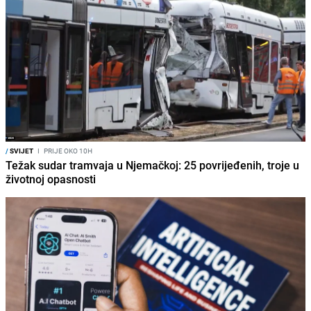
/
SVIJET
I
PRIJE OKO 10H
Težak sudar tramvaja u Njemačkoj: 25 povrijeđenih, troje u
životnoj opasnosti