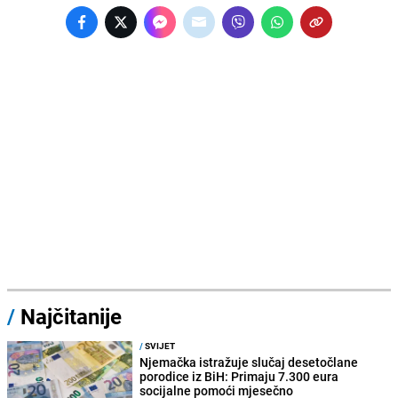
/
Najčitanije
/
SVIJET
Njemačka istražuje slučaj desetočlane
porodice iz BiH: Primaju 7.300 eura
socijalne pomoći mjesečno