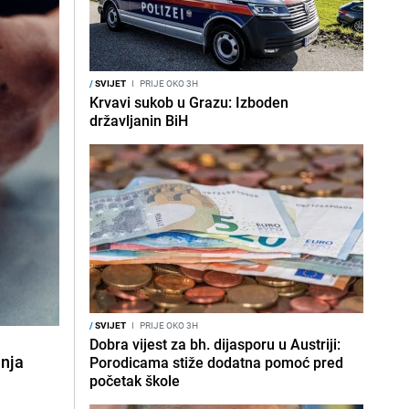
/
SVIJET
I
PRIJE OKO 3H
Krvavi sukob u Grazu: Izboden
državljanin BiH
/
SVIJET
I
PRIJE OKO 3H
Dobra vijest za bh. dijasporu u Austriji:
anja
Porodicama stiže dodatna pomoć pred
početak škole