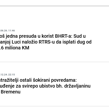
.06.26. 11:46
oš jedna presuda u korist BHRT-a: Sud u
anjoj Luci naložio RTRS-u da isplati dug od
.6 miliona KM
.12.24. 22:15
stražitelji ostali šokirani povredama:
uđenje za svirepo ubistvo bh. državljaninu
 Bremenu