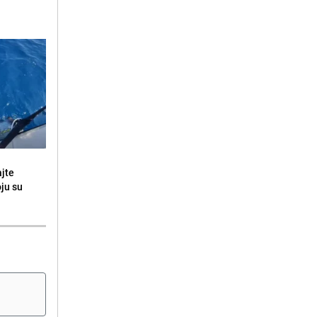
ajte
oju su