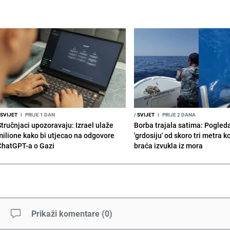
SVIJET
I
PRIJE 1 DAN
/
SVIJET
I
PRIJE 2 DANA
Stručnjaci upozoravaju: Izrael ulaže
Borba trajala satima: Pogled
milione kako bi utjecao na odgovore
'grdosiju' od skoro tri metra k
ChatGPT-a o Gazi
braća izvukla iz mora
Prikaži komentare
(
0
)