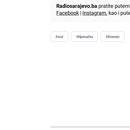
Radiosarajevo.ba
pratite putem 
Facebook
|
Instagram
, kao i p
#sud
#Njemačka
#Bremen