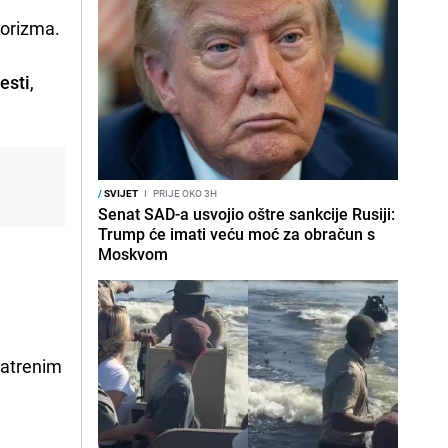
rorizma.
esti
,
/
SVIJET
I
PRIJE OKO 3H
Senat SAD-a usvojio oštre sankcije Rusiji:
Trump će imati veću moć za obračun s
Moskvom
vatrenim