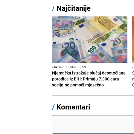
/
Najčitanije
/
SVIJET
I
PRIJE 1 DAN
/
Njemačka istražuje slučaj desetočlane
porodice iz BiH: Primaju 7.300 eura
socijalne pomoći mjesečno
/
Komentari