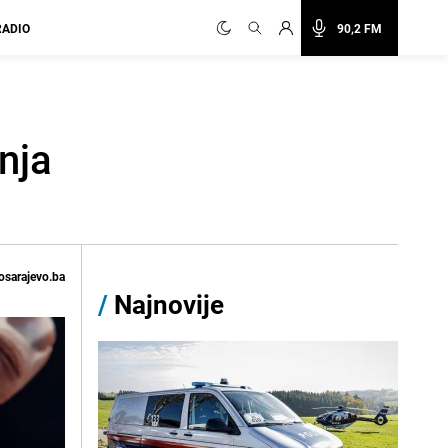
RADIO
90,2 FM
nja
osarajevo.ba
/
Najnovije