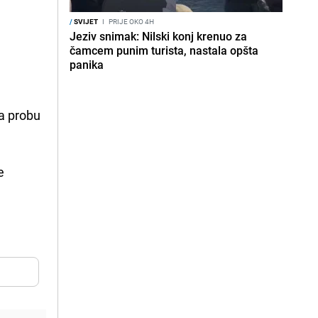
/
SVIJET
I
PRIJE OKO 4H
Jeziv snimak: Nilski konj krenuo za
čamcem punim turista, nastala opšta
panika
za probu
e