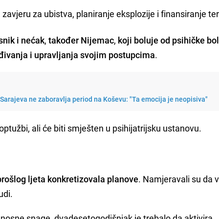
zavjeru za ubistva, planiranje eksplozije i finansiranje te
snik i nećak
,
također Nijemac
,
koji boluje od psihičke bol
ivanja i upravljanja svojim postupcima
.
Sarajeva ne zaboravlja period na Koševu: "Ta emocija je neopisiva"
užbi, ali će biti smješten u psihijatrijsku ustanovu.
prošlog ljeta konkretizovala planove
. Namjeravali su da 
udi.
dnosne snage, dvadesetogodišnjak je trebalo da aktivira