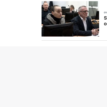
09
S
o