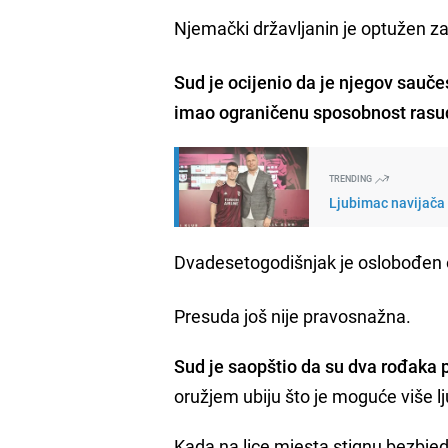
Njemački državljanin je optužen za 
Sud je ocijenio da je njegov sauče
imao ograničenu sposobnost rasuđ
TRENDING
Ljubimac navijača 
Dvadesetogodišnjak je oslobođen opt
Presuda još nije pravosnažna.
Sud je saopštio da su dva rođaka 
oružjem ubiju što je moguće više lj
Kada na lice mjesta stignu bezbje