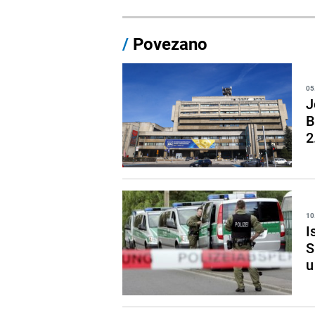
/
Povezano
05
J
B
2
10
I
S
u