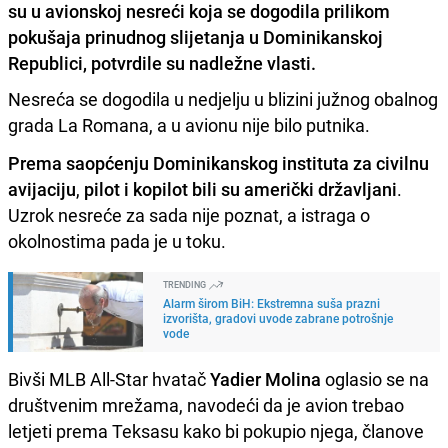
su u avionskoj nesreći koja se dogodila prilikom
pokušaja prinudnog slijetanja u Dominikanskoj
Republici, potvrdile su nadležne vlasti.
Nesreća se dogodila u nedjelju u blizini južnog obalnog
grada La Romana, a u avionu nije bilo putnika.
Prema saopćenju Dominikanskog instituta za civilnu
avijaciju
,
pilot i kopilot bili su američki državljani
.
Uzrok nesreće za sada nije poznat, a istraga o
okolnostima pada je u toku.
TRENDING
Alarm širom BiH: Ekstremna suša prazni
izvorišta, gradovi uvode zabrane potrošnje
vode
Bivši MLB All-Star hvatač
Yadier Molina
oglasio se na
društvenim mrežama, navodeći da je avion trebao
letjeti prema Teksasu kako bi pokupio njega, članove