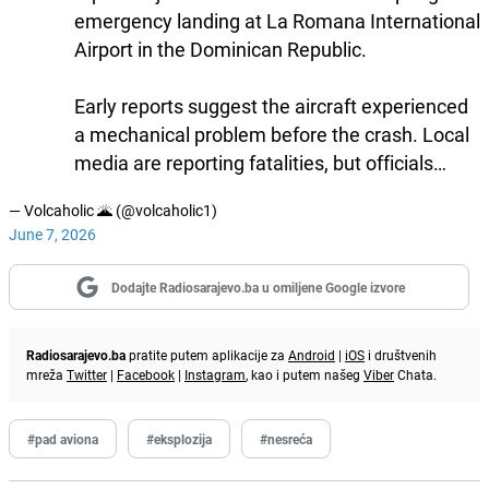
emergency landing at La Romana International
Airport in the Dominican Republic.
Early reports suggest the aircraft experienced
a mechanical problem before the crash. Local
media are reporting fatalities, but officials…
— Volcaholic 🌋 (@volcaholic1)
June 7, 2026
Dodajte Radiosarajevo.ba u omiljene Google izvore
Radiosarajevo.ba
pratite putem aplikacije za
Android
|
iOS
i društvenih
mreža
Twitter
|
Facebook
|
Instagram
, kao i putem našeg
Viber
Chata.
#pad aviona
#eksplozija
#nesreća