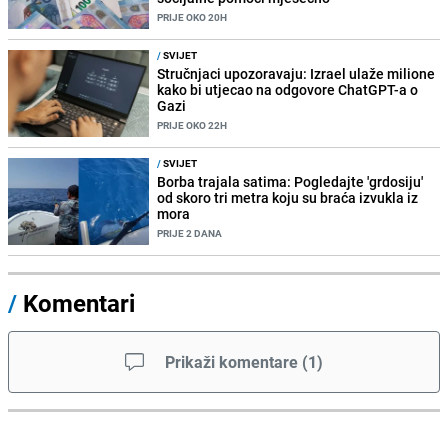
PRIJE OKO 20H
/
SVIJET
Stručnjaci upozoravaju: Izrael ulaže milione
kako bi utjecao na odgovore ChatGPT-a o
Gazi
PRIJE OKO 22H
/
SVIJET
Borba trajala satima: Pogledajte 'grdosiju'
od skoro tri metra koju su braća izvukla iz
mora
PRIJE 2 DANA
/
Komentari
Prikaži komentare
(
1
)