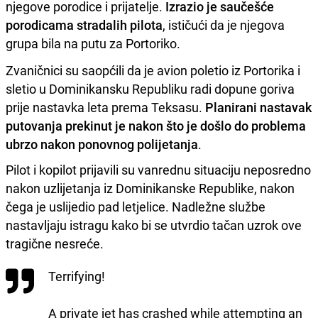
njegove porodice i prijatelje.
Izrazio je saučešće
porodicama stradalih pilota
, ističući da je njegova
grupa bila na putu za Portoriko.
Zvaničnici su saopćili da je avion poletio iz Portorika i
sletio u Dominikansku Republiku radi dopune goriva
prije nastavka leta prema Teksasu.
Planirani nastavak
putovanja prekinut je nakon što je došlo do problema
ubrzo nakon ponovnog polijetanja
.
Pilot i kopilot prijavili su vanrednu situaciju neposredno
nakon uzlijetanja iz Dominikanske Republike, nakon
čega je uslijedio pad letjelice. Nadležne službe
nastavljaju istragu kako bi se utvrdio tačan uzrok ove
tragične nesreće.
Terrifying!
A private jet has crashed while attempting an