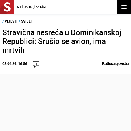
Otvor
/
VIJESTI
/
SVIJET
Stravična nesreća u Dominikanskoj
Republici: Srušio se avion, ima
mrtvih
08.06.26. 16:56
Radiosarajevo.ba
1