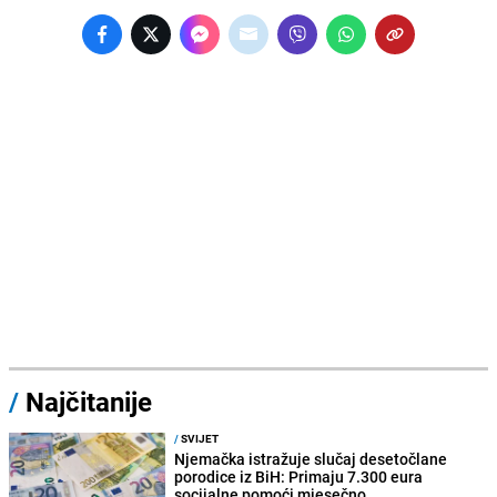
/
Najčitanije
/
SVIJET
Njemačka istražuje slučaj desetočlane
porodice iz BiH: Primaju 7.300 eura
socijalne pomoći mjesečno