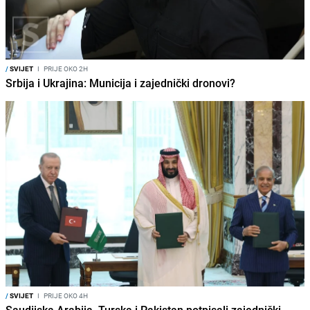
/
SVIJET
I
PRIJE OKO 2H
Srbija i Ukrajina: Municija i zajednički dronovi?
/
SVIJET
I
PRIJE OKO 4H
Saudijska Arabija, Turska i Pakistan potpisali zajednički