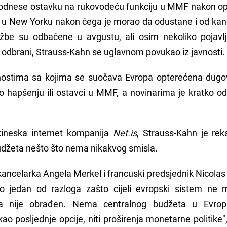
podnese ostavku na rukovodeću funkciju u MMF nakon op
a u New Yorku nakon čega je morao da odustane i od kan
žbe su odbačene u avgustu, ali osim nekoliko pojavlj
odbrani, Strauss-Kahn se uglavnom povukao iz javnosti.
nostima sa kojima se suočava Evropa opterećena dugo
 o hapšenju ili ostavci u MMF, a novinarima je kratko o
 kineska internet kompanija
Net.is
, Strauss-Kahn je rek
udžeta nešto što nema nikakvog smisla.
kancelarka Angela Merkel i francuski predsjednik Nicola
tno jedan od razloga zašto cijeli evropski sistem ne
ma nije obrađen. Nema centralnog budžeta u Evrop
kao posljednje opcije, niti proširenja monetarne politike"