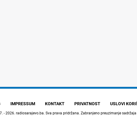
G
IMPRESSUM
KONTAKT
PRIVATNOST
USLOVI KOR
7. - 2026.
radiosarajevo.ba
. Sva prava pridržana. Zabranjeno preuzimanje sadržaja