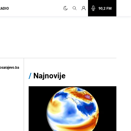
RADIO
90,2 FM
osarajevo.ba
/
Najnovije