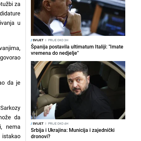
tužbi za
didature
ivanja u
/
SVIJET
I
PRIJE OKO 3H
Španija postavila ultimatum Italiji: "Imate
vanjima,
vremena do nedjelje"
dgovorao
ao da je
s Sarkozy
 može da
/
SVIJET
I
PRIJE OKO 4H
i, nema
Srbija i Ukrajina: Municija i zajednički
, istakao
dronovi?