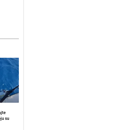
ajte
oju su