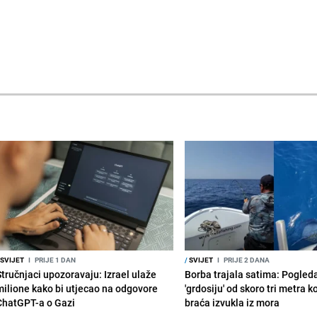
SVIJET
I
PRIJE 1 DAN
/
SVIJET
I
PRIJE 2 DANA
Stručnjaci upozoravaju: Izrael ulaže
Borba trajala satima: Pogled
milione kako bi utjecao na odgovore
'grdosiju' od skoro tri metra k
ChatGPT-a o Gazi
braća izvukla iz mora