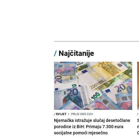
/
Najčitanije
/
SVIJET
I
PRIJE OKO 22H
/
Njemačka istražuje slučaj desetočlane
porodice iz BiH: Primaju 7.300 eura
socijalne pomoći mjesečno