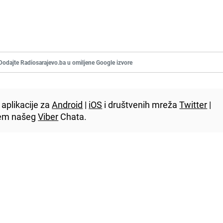
Dodajte Radiosarajevo.ba u omiljene Google izvore
aplikacije za
Android
|
iOS
i društvenih mreža
Twitter
|
utem našeg
Viber
Chata.