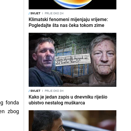
/
SVIJET
I
PRIJE OKO 2H
Klimatski fenomeni mijenjaju vrijeme:
Pogledajte šta nas čeka tokom zime
/
SVIJET
I
PRIJE OKO 3H
Kako je jedan zapis u dnevniku riješio
g fonda
ubistvo nestalog muškarca
šen zbog