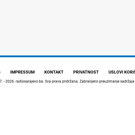
G
IMPRESSUM
KONTAKT
PRIVATNOST
USLOVI KOR
7. - 2026.
radiosarajevo.ba
. Sva prava pridržana. Zabranjeno preuzimanje sadržaja