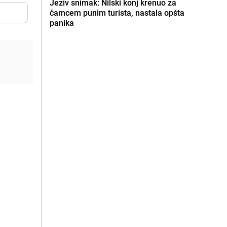
Jeziv snimak: Nilski konj krenuo za
čamcem punim turista, nastala opšta
panika