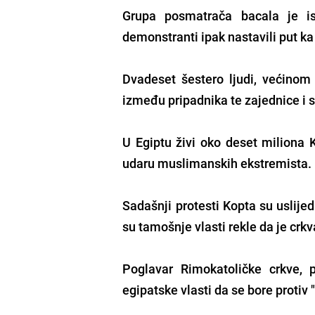
Grupa posmatrača bacala je i
demonstranti ipak nastavili put ka g
Dvadeset šestero ljudi, većinom
između pripadnika te zajednice i s
U Egiptu živi oko deset miliona 
udaru muslimanskih ekstremista.
Sadašnji protesti Kopta su uslijed
su tamošnje vlasti rekle da je cr
Poglavar Rimokatoličke crkve, 
egipatske vlasti da se bore proti