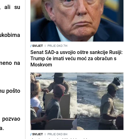
 ali su
sukobima
/
SVIJET
I
PRIJE OKO 7H
Senat SAD-a usvojio oštre sankcije Rusiji:
Trump će imati veću moć za obračun s
emeno na
Moskvom
anu pošto
, pozvao
a.
/
SVIJET
I
PRIJE OKO 8H