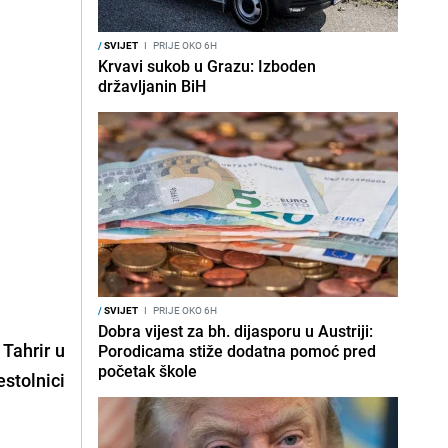
/
SVIJET
I
PRIJE OKO 6H
Krvavi sukob u Grazu: Izboden
državljanin BiH
/
SVIJET
I
PRIJE OKO 6H
Dobra vijest za bh. dijasporu u Austriji:
Tahrir u
Porodicama stiže dodatna pomoć pred
početak škole
stolnici