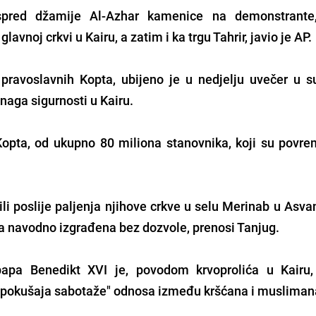
spred džamije Al-Azhar kamenice na demonstrante,
lavnoj crkvi u Kairu, a zatim i ka trgu Tahrir, javio je AP.
 pravoslavnih Kopta, ubijeno je u nedjelju uvečer u 
naga sigurnosti u Kairu.
Kopta, od ukupno 80 miliona stanovnika, koji su povr
ili poslije paljenja njihove crkve u selu Merinab u Asv
kva navodno izgrađena bez dozvole, prenosi Tanjug.
papa Benedikt XVI je, povodom krvoprolića u Kairu
v "pokušaja sabotaže" odnosa između kršćana i musliman