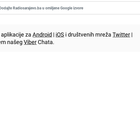
Dodajte Radiosarajevo.ba u omiljene Google izvore
aplikacije za
Android
|
iOS
i društvenih mreža
Twitter
|
utem našeg
Viber
Chata.