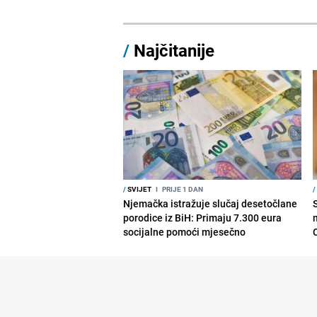
/
Najčitanije
/
SVIJET
I
PRIJE 1 DAN
/
Njemačka istražuje slučaj desetočlane
porodice iz BiH: Primaju 7.300 eura
socijalne pomoći mjesečno