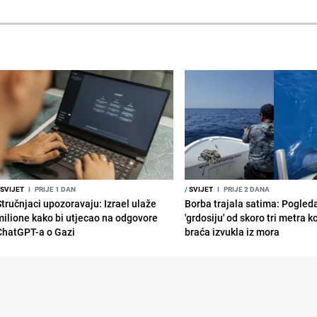
SVIJET
I
PRIJE 1 DAN
/
SVIJET
I
PRIJE 2 DANA
Stručnjaci upozoravaju: Izrael ulaže
Borba trajala satima: Pogled
milione kako bi utjecao na odgovore
'grdosiju' od skoro tri metra k
ChatGPT-a o Gazi
braća izvukla iz mora