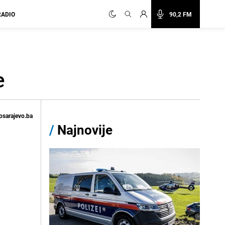
RADIO
90,2 FM
e
osarajevo.ba
/
Najnovije