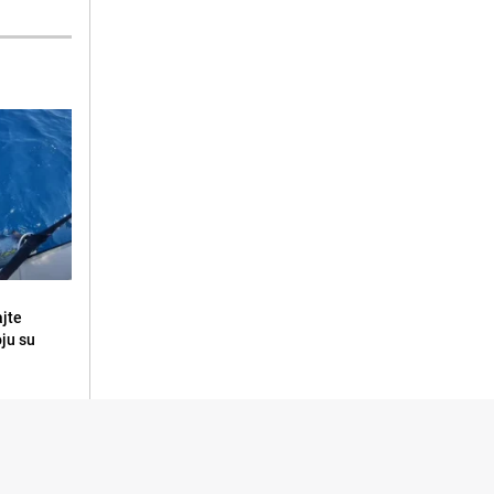
ajte
oju su