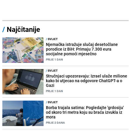
/
Najčitanije
/
SVIJET
Njemačka istražuje slučaj desetočlane
porodice iz BiH: Primaju 7.300 eura
socijalne pomoći mjesečno
PRIJE 1 DAN
/
SVIJET
Stručnjaci upozoravaju: Izrael ulaže milione
kako bi utjecao na odgovore ChatGPT-a o
Gazi
PRIJE 1 DAN
/
SVIJET
Borba trajala satima: Pogledajte 'grdosiju'
od skoro tri metra koju su braća izvukla iz
mora
PRIJE 2 DANA