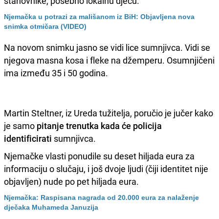
stanovnike, posebno lokalnu djecu.
Njemačka u potrazi za mališanom iz BiH: Objavljena nova
snimka otmičara (VIDEO)
Na novom snimku jasno se vidi lice sumnjivca. Vidi se
njegova masna kosa i fleke na džemperu. Osumnjičeni
ima između 35 i 50 godina.
Martin Steltner, iz Ureda tužitelja, poručio je jučer kako
je samo
pitanje trenutka kada će policija
identificirati
sumnjivca.
Njemačke vlasti ponudile su deset hiljada eura za
informaciju o slučaju, i još dvoje ljudi (čiji identitet nije
objavljen) nude po pet hiljada eura.
Njemačka: Raspisana nagrada od 20.000 eura za nalaženje
dječaka Muhameda Januzija