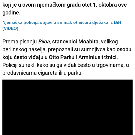
koji je u ovom njemačkom gradu otet 1. oktobra ove
godine.
Njemačka policija objavila snimak otmičara dječaka iz BiH
(VIDEO)
Prema pisanju
Bilda
,
stanovnici Moabita
, velikog
berlinskog naselja, prepoznali su sumnjivca kao
osobu
koju često viđaju u Otto Parku i Arminius tržnici
.
Policiji su rekli kako su ga viđali često u trgovinama, u
prodavnicama cigareta ili u parku.