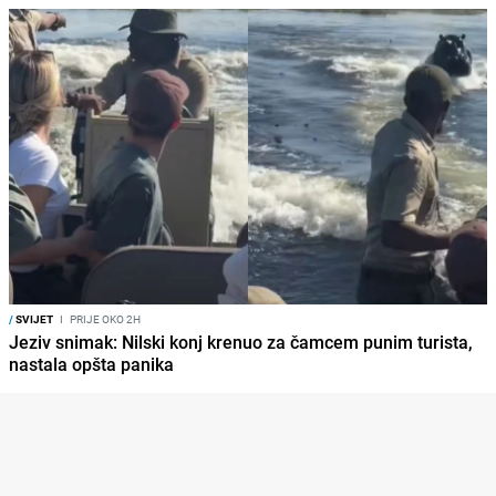
/
SVIJET
I
PRIJE OKO 2H
Jeziv snimak: Nilski konj krenuo za čamcem punim turista,
nastala opšta panika