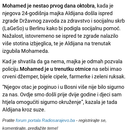
Mohamed je nestao prvog dana oktobra
, kada je
njegova 24-godišnja majka Aldijana došla ispred
zgrade Državnog zavoda za zdravstvo i socijalnu skrb
(LaGeSo) u Berlinu kako bi podigla socijalnu pomoć.
Nažalost, istovremeno se ispred te zgrade nalazilo
više stotina izbjeglica, te je Aldijana na trenutak
izgubila Mohameda.
Kad je shvatila da ga nema, majka je odmah pozvala
policiju.
Mohamed je u trenutku otmice
na sebi imao
crveni džemper, bijele cipele, farmerke i zeleni ruksak.
“Njegov otac je poginuo i u Bosni više nije bilo sigurno
za nas. Ovdje smo došli prije dvije godine i djeci sam
htjela omogućiti sigurno okruženje”, kazala je tada
Aldijana kroz suze.
Pratite
forum portala Radiosarajevo.ba
- registrirajte se,
komentirajte, predlažite teme!