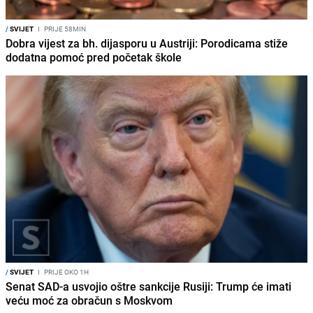
/
SVIJET
I
PRIJE 58MIN
Dobra vijest za bh. dijasporu u Austriji: Porodicama stiže
dodatna pomoć pred početak škole
/
SVIJET
I
PRIJE OKO 1H
Senat SAD-a usvojio oštre sankcije Rusiji: Trump će imati
veću moć za obračun s Moskvom