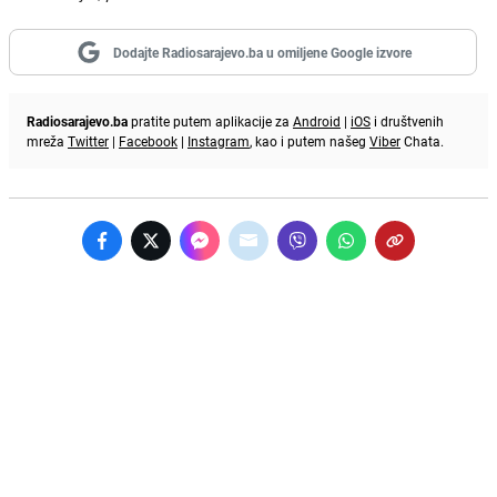
Dodajte Radiosarajevo.ba u omiljene Google izvore
Radiosarajevo.ba
pratite putem aplikacije za
Android
|
iOS
i društvenih
mreža
Twitter
|
Facebook
|
Instagram
, kao i putem našeg
Viber
Chata.