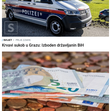
/
SVIJET
I
PRIJE 22MIN
Krvavi sukob u Grazu: Izboden državljanin BiH