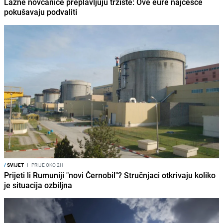
Lažne novčanice preplavljuju tržište: Ove eure najčešće
pokušavaju podvaliti
/
SVIJET
I
PRIJE OKO 2H
Prijeti li Rumuniji "novi Černobil"? Stručnjaci otkrivaju koliko
je situacija ozbiljna