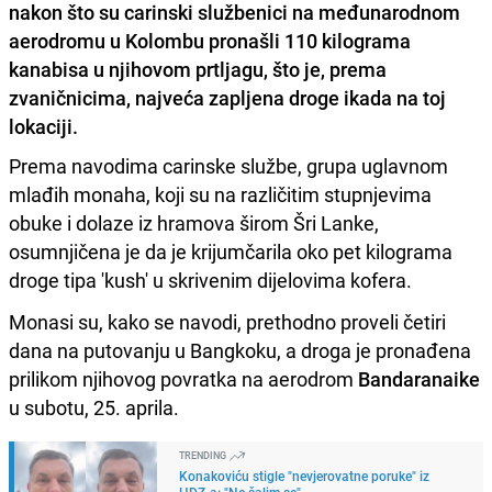
nakon što su carinski službenici na međunarodnom
aerodromu u Kolombu pronašli 110 kilograma
kanabisa u njihovom prtljagu, što je, prema
zvaničnicima, najveća zapljena droge ikada na toj
lokaciji.
Prema navodima carinske službe, grupa uglavnom
mlađih monaha, koji su na različitim stupnjevima
obuke i dolaze iz hramova širom Šri Lanke,
osumnjičena je da je krijumčarila oko pet kilograma
droge tipa 'kush' u skrivenim dijelovima kofera.
Monasi su, kako se navodi, prethodno proveli četiri
dana na putovanju u Bangkoku, a droga je pronađena
prilikom njihovog povratka na aerodrom
Bandaranaike
u subotu, 25. aprila.
TRENDING
Konakoviću stigle "nevjerovatne poruke" iz
HDZ-a: "Ne šalim se"