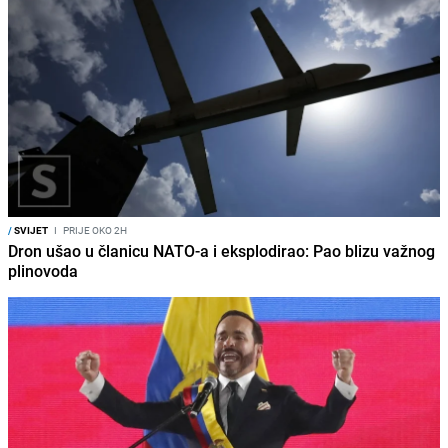
/
SVIJET
I
PRIJE OKO 2H
Dron ušao u članicu NATO-a i eksplodirao: Pao blizu važnog
plinovoda