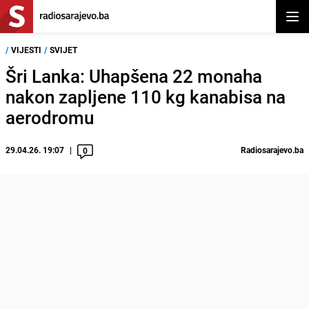
Otvor
/
VIJESTI
/
SVIJET
Šri Lanka: Uhapšena 22 monaha
nakon zapljene 110 kg kanabisa na
aerodromu
29.04.26. 19:07
Radiosarajevo.ba
0