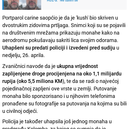
Portparol carine saopćio je da je 'kush' bio skriven u
dvostrukim zidovima prtljaga. Snimci koji su se pojavili
na društvenim mrežama prikazuju monahe kako na
aerodromu pokušavaju sakriti lica svojim odorama.
Uhapšeni su predati policiji i izvedeni pred sudiju
u
nedjelju, 26. aprila.
Zvaničnici navode da je
ukupna vrijednost
zaplijenjene droge procijenjena na oko 1,1 milijardu
rupija (oko 5,5 miliona KM
), te da se radi o najvećoj
pojedinačnoj zapljeni ove vrste u zemlji. Putovanje
monaha bilo sponzorisano i u njihovim telefonima
pronađene su fotografije sa putovanja na kojima su bili
u civilnoj odjeći.
Policija je također uhapsila još jednog monaha u
predgrađu Kolomba, za kojeg se sumnja da je