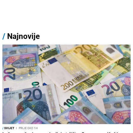
/
Najnovije
/
SVIJET
I
PRIJE OKO 1H