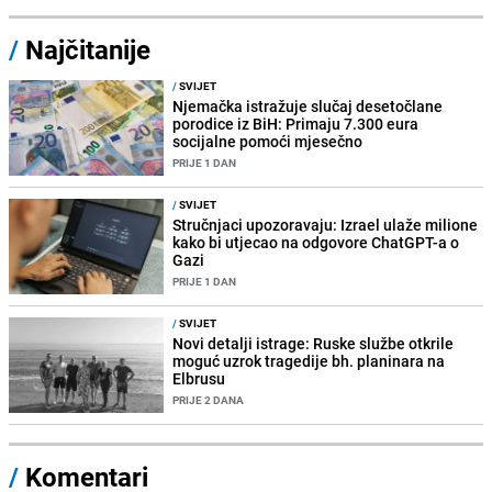
/
Najčitanije
/
SVIJET
Njemačka istražuje slučaj desetočlane
porodice iz BiH: Primaju 7.300 eura
socijalne pomoći mjesečno
PRIJE 1 DAN
/
SVIJET
Stručnjaci upozoravaju: Izrael ulaže milione
kako bi utjecao na odgovore ChatGPT-a o
Gazi
PRIJE 1 DAN
/
SVIJET
Novi detalji istrage: Ruske službe otkrile
moguć uzrok tragedije bh. planinara na
Elbrusu
PRIJE 2 DANA
/
Komentari