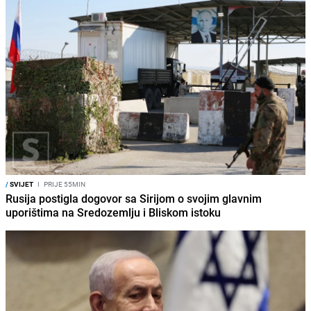
/
SVIJET
I
PRIJE 55MIN
Rusija postigla dogovor sa Sirijom o svojim glavnim
uporištima na Sredozemlju i Bliskom istoku