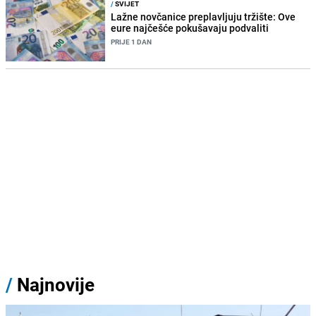
/
SVIJET
Lažne novčanice preplavljuju tržište: Ove
eure najčešće pokušavaju podvaliti
PRIJE 1 DAN
/
Najnovije