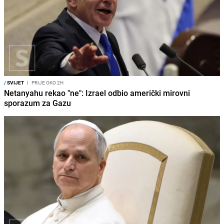
/
SVIJET
I
PRIJE OKO 2H
Netanyahu rekao "ne": Izrael odbio američki mirovni
sporazum za Gazu