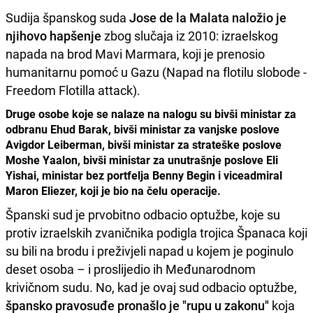
Sudija španskog suda
Jose de la Malata naložio je
njihovo hapšenje
zbog slučaja iz 2010: izraelskog
napada na brod Mavi Marmara, koji je prenosio
humanitarnu pomoć u Gazu (Napad na flotilu slobode -
Freedom Flotilla attack).
Druge osobe koje se nalaze na nalogu su bivši ministar za
odbranu Ehud Barak, bivši ministar za vanjske poslove
Avigdor Leiberman, bivši ministar za strateške poslove
Moshe Yaalon, bivši ministar za unutrašnje poslove Eli
Yishai, ministar bez portfelja Benny Begin i viceadmiral
Maron Eliezer, koji je bio na čelu operacije.
Španski sud je prvobitno odbacio optužbe, koje su
protiv izraelskih zvaničnika podigla trojica Španaca koji
su bili na brodu i preživjeli napad u kojem je poginulo
deset osoba – i proslijedio ih Međunarodnom
krivičnom sudu. No, kad je ovaj sud odbacio optužbe,
špansko pravosuđe pronašlo je "rupu u zakonu"
koja