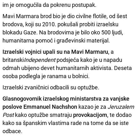
im je omogućila da pokrenu postupak.
Mavi Marmara brod bio je dio civilne flotile, od šest
brodova, koji su 2010. pokušali probiti izraelsku
blokadu Gaze. Na brodovima je bilo oko 500 ljudi,
humanitarna pomoć i građevinski materijal.
Izraelski vojnici upali su na Mavi Marmaru
, a
britanski
Independent
podsjeća kako je u napadu
odmah ubijeno devet humanitarnih aktivista. Deseta
osoba podlegla je ranama u bolnici.
Izraelski zvaničnici odbacili su optužbe.
Glasnogovornik izraelskog ministarstva za vanjske
poslove Emmanuel Nachshon
kazao je za
Jeruzalem
Post
kako optužbe smatraju
provokacijom
, te dodao
kako sa španskim vlastima rade na tome da se iste
odbace.