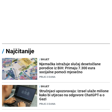
/
Najčitanije
/
SVIJET
Njemačka istražuje slučaj desetočlane
porodice iz BiH: Primaju 7.300 eura
socijalne pomoći mjesečno
PRIJE 2 DANA
/
SVIJET
Stručnjaci upozoravaju: Izrael ulaže milione
kako bi utjecao na odgovore ChatGPT-a o
Gazi
PRIJE 2 DANA