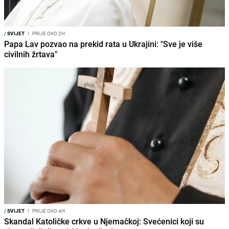
/
SVIJET
I
PRIJE OKO 2H
Papa Lav pozvao na prekid rata u Ukrajini: "Sve je više
civilnih žrtava"
/
SVIJET
I
PRIJE OKO 4H
Skandal Katoličke crkve u Njemačkoj: Svećenici koji su