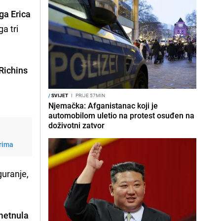
ga Erica
a tri
Richins
/
SVIJET
I
PRIJE 57MIN
Njemačka: Afganistanac koji je
automobilom uletio na protest osuđen na
doživotni zatvor
orima
guranje,
dmetnula