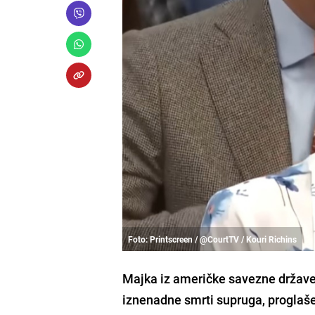
Foto: Printscreen / @CourtTV / Kouri Richins
Majka iz američke savezne države 
iznenadne smrti supruga, proglaše