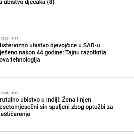
a ubistvo dječaka (8)
.02.26. 10:19
isteriozno ubistvo djevojčice u SAD-u
iješeno nakon 44 godine: Tajnu razotkrila
ova tehnologija
.02.26. 18:12
rutalno ubistvo u Indiji: Žena i njen
esetomjesečni sin spaljeni zbog optužbi za
ještičarenje