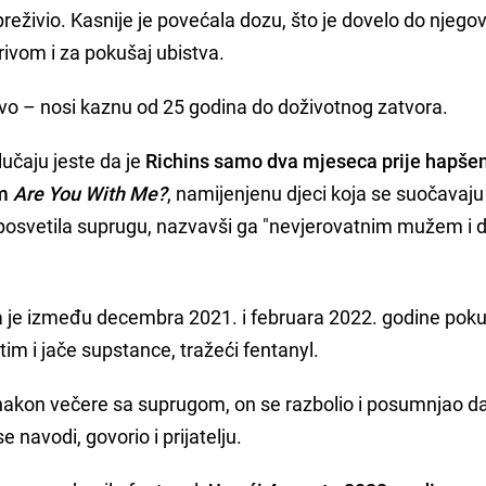
preživio. Kasnije je povećala dozu, što je dovelo do njegov
rivom i za pokušaj ubistva.
tvo – nosi kaznu od 25 godina do doživotnog zatvora.
učaju jeste da je
Richins samo dva mjeseca prije hapše
om
Are You With Me?
, namijenjenu djeci koja se suočavaju
 posvetila suprugu, nazvavši ga "nevjerovatnim mužem i 
je između decembra 2021. i februara 2022. godine pok
atim i jače supstance, tražeći fentanyl.
 nakon večere sa suprugom, on se razbolio i posumnjao da
 navodi, govorio i prijatelju.