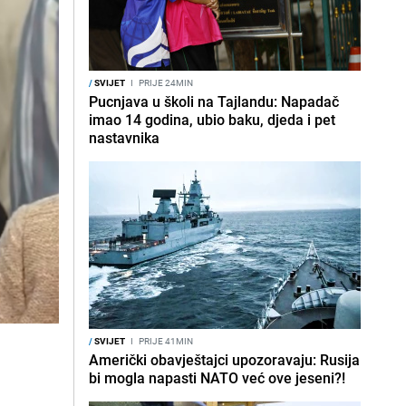
/
SVIJET
I
PRIJE 24MIN
Pucnjava u školi na Tajlandu: Napadač
imao 14 godina, ubio baku, djeda i pet
nastavnika
/
SVIJET
I
PRIJE 41MIN
Američki obavještajci upozoravaju: Rusija
bi mogla napasti NATO već ove jeseni?!