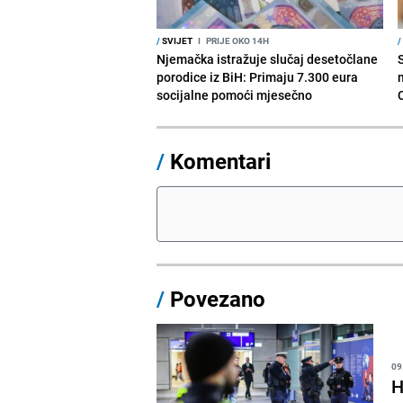
/
SVIJET
I
PRIJE OKO 14H
/
Njemačka istražuje slučaj desetočlane
porodice iz BiH: Primaju 7.300 eura
socijalne pomoći mjesečno
/
Komentari
/
Povezano
09
H