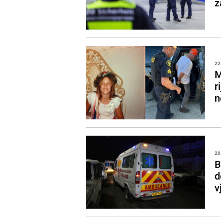
z
22
M
r
n
20
B
d
v