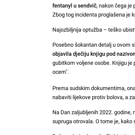
fentanyl u sendvič
, nakon čega je 
Zbog tog incidenta proglašena je k
Najozbiljnija optužba – teško ubis
Posebno šokantan detalj u ovom sl
objavila dječiju knjigu pod naziv
gubitkom voljene osobe. Knjigu je
ocem".
Prema sudskim dokumentima, ona 
nabaviti lijekove protiv bolova, a z
Na Dan zaljubljenih 2022. godine,
supruga otrovala. O tome je, kako se