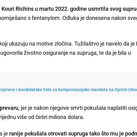
 Kouri Richins u martu 2022. godine usmrtila svog supru
e pomiješano s fentanylom. Odluka je donesena nakon sveg
oji ukazuju na motive zločina. Tužilaštvo je navelo da je
e ugovorila životno osiguranje na supruga, te da je bila u
 Ovjerene i kandidatske liste za kompenzacijske mandate na Općim izb
 prevaru
, jer je nakon njegove smrti pokušala naplatiti osi
rijednu više od četiri miliona dolara.
s je
ranije pokušala otrovati supruga tako što mu je po