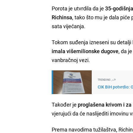
Porota je utvrdila da je
35-godišnja
Richinsa
, tako što mu je dala pić
sata vijećanja.
Tokom suđenja izneseni su detalji k
imala višemilionske dugove
, da j
vanbračnoj vezi.
TRENDING
CIK BiH potvrdio:
Također je
proglašena krivom i za
vjerujući da će naslijediti imovinu v
Prema navodima tužilaštva, Richin