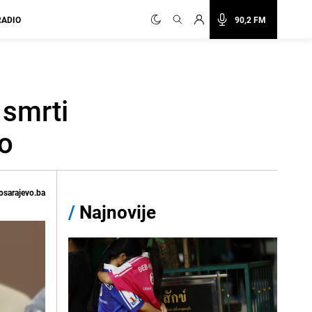
RADIO
90,2 FM
 smrti
ro
osarajevo.ba
/
Najnovije