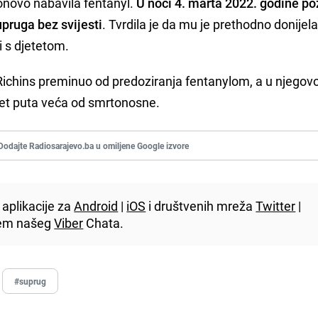
ponovo nabavila fentanyl.
U noći 4. marta 2022. godine po
supruga bez svijesti
. Tvrdila je da mu je prethodno donijela
i s djetetom.
 Richins preminuo od predoziranja fentanylom, a u njego
pet puta veća od smrtonosne.
Dodajte Radiosarajevo.ba u omiljene Google izvore
aplikacije za
Android
|
iOS
i društvenih mreža
Twitter
|
utem našeg
Viber
Chata.
#suprug