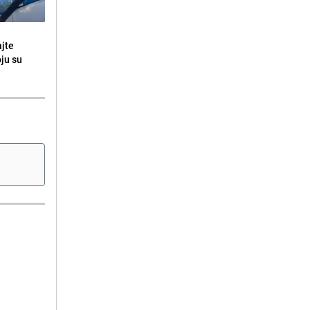
ajte
oju su