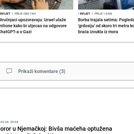
SVIJET
I
PRIJE OKO 16H
/
SVIJET
I
PRIJE 1 DAN
Stručnjaci upozoravaju: Izrael ulaže
Borba trajala satima: Pogled
milione kako bi utjecao na odgovore
'grdosiju' od skoro tri metra k
ChatGPT-a o Gazi
braća izvukla iz mora
Prikaži komentare
(
3
)
.03.26. 20:04
oror u Njemačkoj: Bivša maćeha optužena