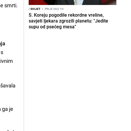
e smrti.
/
SVIJET
I
PRIJE OKO 1H
S. Koreju pogodile rekordne vreline,
savjeti ljekara zgrozili planetu: "Jedite
supu od psećeg mesa"
nja
 s
divnim
ušavala
 ga je