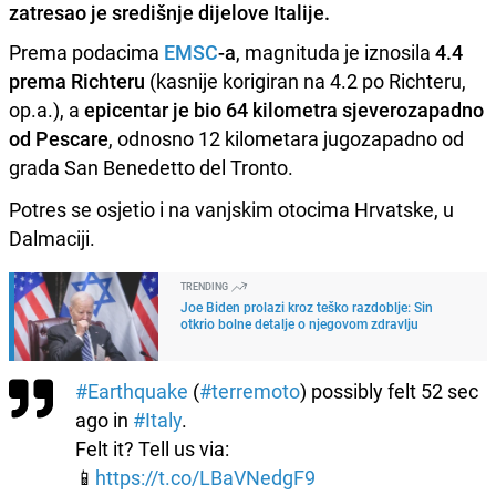
zatresao je središnje dijelove Italije.
Prema podacima
EMSC
-a
, magnituda je iznosila
4.4
prema Richteru
(kasnije korigiran na 4.2 po Richteru,
op.a.), a
epicentar je bio 64 kilometra sjeverozapadno
od Pescare
, odnosno 12 kilometara jugozapadno od
grada San Benedetto del Tronto.
Potres se osjetio i na vanjskim otocima Hrvatske, u
Dalmaciji.
TRENDING
Joe Biden prolazi kroz teško razdoblje: Sin
otkrio bolne detalje o njegovom zdravlju
#Earthquake
(
#terremoto
) possibly felt 52 sec
ago in
#Italy
.
Felt it? Tell us via:
📱
https://t.co/LBaVNedgF9