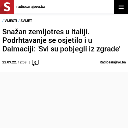
Otvor
/
VIJESTI
/
SVIJET
Snažan zemljotres u Italiji.
Podrhtavanje se osjetilo i u
Dalmaciji: 'Svi su pobjegli iz zgrade'
22.09.22. 12:58
Radiosarajevo.ba
0