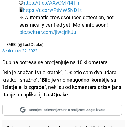
🌐
https://t.co/AXvOM7I4Th
🖥
https://t.co/wPtMW5ND1t
⚠ Automatic crowdsourced detection, not
seismically verified yet. More info soon!
pic.twitter.com/jlwcjrIkJu
— EMSC (@LastQuake)
September 22, 2022
Dubina potresa se procjenjuje na 10 kilometara.
"Bio je snažan i vrlo kratak", "Osjetio sam dva udara,
kratko i snažno", "
Bilo je vrlo neugodno, komšije su
'izletjele' iz zgrade
", neki su od
komentara državljana
Italije
na aplikaciji
LastQuake
.
Dodajte Radiosarajevo.ba u omiljene Google izvore