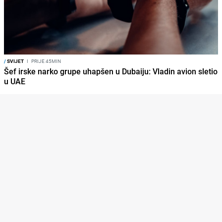
/
SVIJET
I
PRIJE 45MIN
Šef irske narko grupe uhapšen u Dubaiju: Vladin avion sletio
u UAE