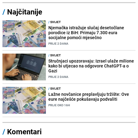
/
Najčitanije
/
SVIJET
Njemačka istražuje slučaj desetočlane
porodice iz BiH: Primaju 7.300 eura
socijalne pomoći mjesečno
PRIJE 2 DANA
/
SVIJET
Stručnjaci upozoravaju: Izrael ulaže milione
kako bi utjecao na odgovore ChatGPT-a o
Gazi
PRIJE 2 DANA
/
SVIJET
Lažne novčanice preplavljuju tržište: Ove
eure najčešće pokušavaju podvaliti
PRIJE OKO 16H
/
Komentari