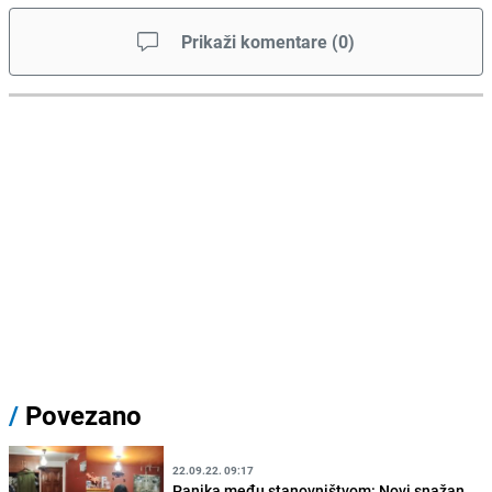
Prikaži komentare
(
0
)
/
Povezano
22.09.22. 09:17
Panika među stanovništvom: Novi snažan