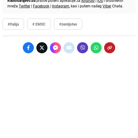
Radiosarajevo.ba
pratite putem aplikacije za
Android
|
iOS
i društvenih
mreža
Twitter
|
Facebook
|
Instagram
, kao i putem našeg
Viber
Chata.
#Italija
# EMSC
#zemljotes