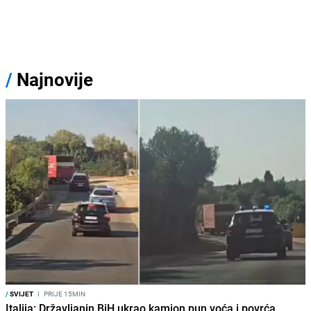
/
Najnovije
/
SVIJET
I
PRIJE 15MIN
Italija: Državljanin BiH ukrao kamion pun voća i povrća,