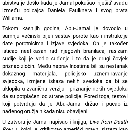
ubistva je došlo kada je Jamal pokušao 'riješiti' svađu
između policajca Daniela Faulknera i svog brata
Williama.
Tokom kasnijih godina, Abu-Jamal je dovodio u
sumnju većinski bijeli sastav porote kao i instrukcije
date porotnicima i izjave svjedoka. On je također
isticao neefikasan rad njegovih branilaca, rasizam
sudije koji je vodio suđenje i to da je drugi čovjek
priznao zločin. Među nepravilnostima bili su nestanak
dokaznog materijala, policijsko uznemiravanje
svjedoka, izmjene iskaza nekih svedoka da bi se
uklopila u zvaničnu verziju i priznanje nekih svjedoka
da su potplaćeni od strane policije. Pored toga, testovi
koji potvrđuju da je Abu-Jamal držao i pucao iz
nađenog oružja nikada nisu obavljeni.
U zatvoru je Jamal napisao i knjigu,
Live from Death
Row
, u kojoj je kritikovao američki pravni sistem kao