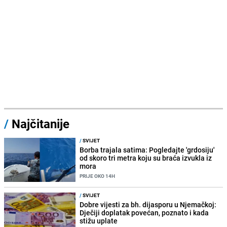
/
Najčitanije
/
SVIJET
Borba trajala satima: Pogledajte 'grdosiju'
od skoro tri metra koju su braća izvukla iz
mora
PRIJE OKO 14H
/
SVIJET
Dobre vijesti za bh. dijasporu u Njemačkoj:
Dječiji doplatak povećan, poznato i kada
stižu uplate