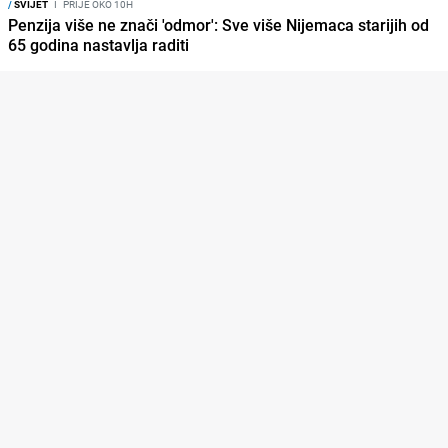
/
SVIJET
I
PRIJE OKO 10H
Penzija više ne znači 'odmor': Sve više Nijemaca starijih od
65 godina nastavlja raditi