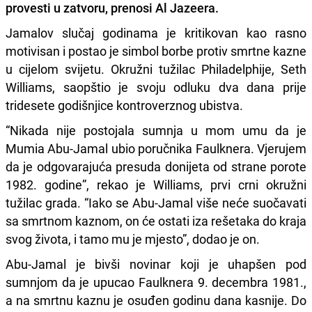
provesti u zatvoru, prenosi Al Jazeera.
Jamalov slučaj godinama je kritikovan kao rasno
motivisan i postao je simbol borbe protiv smrtne kazne
u cijelom svijetu. Okružni tužilac Philadelphije, Seth
Williams, saopštio je svoju odluku dva dana prije
tridesete godišnjice kontroverznog ubistva.
“Nikada nije postojala sumnja u mom umu da je
Mumia Abu-Jamal ubio poručnika Faulknera. Vjerujem
da je odgovarajuća presuda donijeta od strane porote
1982. godine”, rekao je Williams, prvi crni okružni
tužilac grada. “Iako se Abu-Jamal više neće suočavati
sa smrtnom kaznom, on će ostati iza rešetaka do kraja
svog života, i tamo mu je mjesto”, dodao je on.
Abu-Jamal je bivši novinar koji je uhapšen pod
sumnjom da je upucao Faulknera 9. decembra 1981.,
a na smrtnu kaznu je osuđen godinu dana kasnije. Do