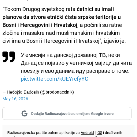
"Tokom Drugog svjetskog rata
četnici su imali
planove da stvore etnički čiste srpske teritorije u
Bosni i Hercegovini i Hrvatskoj
, a počinili su ratne
zločine i masakre nad muslimanskim i hrvatskim
civilima u Bosni i Hercegovini i Hrvatskoj", izjavio je.
У емисији на данској државној ТВ, неки
Данац се појавио у четничкој мајици да чита
поезију и ево данима иду расправе о томе.
pic.twitter.com/kUEYrcfyYC
— Небојša Бабовiћ (@brodonacelnik)
May 16, 2026
Dodajte Radiosarajevo.ba u omiljene Google izvore
Radiosarajevo.ba
pratite putem aplikacije za
Android
|
iOS
i društvenih