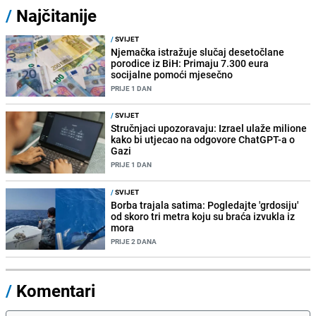
/
Najčitanije
/
SVIJET
Njemačka istražuje slučaj desetočlane
porodice iz BiH: Primaju 7.300 eura
socijalne pomoći mjesečno
PRIJE 1 DAN
/
SVIJET
Stručnjaci upozoravaju: Izrael ulaže milione
kako bi utjecao na odgovore ChatGPT-a o
Gazi
PRIJE 1 DAN
/
SVIJET
Borba trajala satima: Pogledajte 'grdosiju'
od skoro tri metra koju su braća izvukla iz
mora
PRIJE 2 DANA
/
Komentari