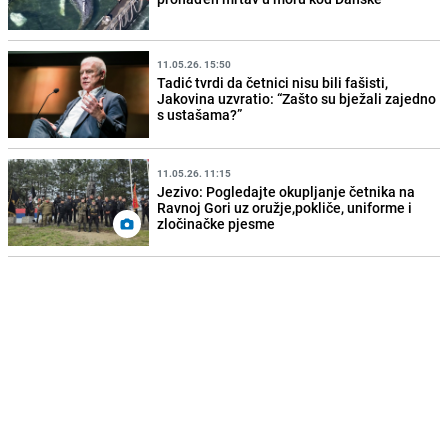
11.05.26. 15:50
Tadić tvrdi da četnici nisu bili fašisti,
Jakovina uzvratio: “Zašto su bježali zajedno
s ustašama?”
11.05.26. 11:15
Jezivo: Pogledajte okupljanje četnika na
Ravnoj Gori uz oružje,pokliče, uniforme i
zločinačke pjesme