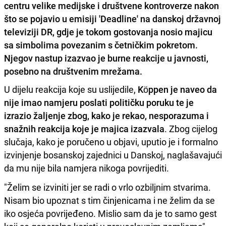
centru velike medijske i društvene kontroverze nakon
što se pojavio u emisiji 'Deadline' na danskoj državnoj
televiziji DR, gdje je tokom gostovanja nosio majicu
sa simbolima povezanim s četničkim pokretom.
Njegov nastup izazvao je burne reakcije u javnosti,
posebno na društvenim mrežama.
U dijelu reakcija koje su uslijedile,
Köppen je naveo da
nije imao namjeru poslati političku poruku te je
izrazio žaljenje zbog, kako je rekao, nesporazuma i
snažnih reakcija koje je majica izazvala
. Zbog cijelog
slučaja, kako je poručeno u objavi, uputio je i formalno
izvinjenje bosanskoj zajednici u Danskoj, naglašavajući
da mu nije bila namjera nikoga povrijediti.
"Želim se izviniti jer se radi o vrlo ozbiljnim stvarima.
Nisam bio upoznat s tim činjenicama i ne želim da se
iko osjeća povrijeđeno. Mislio sam da je to samo gest