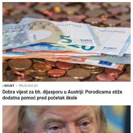
/
SVIJET
I
PRIJE OKO 2H
Dobra vijest za bh. dijasporu u Austriji: Porodicama stiže
dodatna pomoć pred početak škole