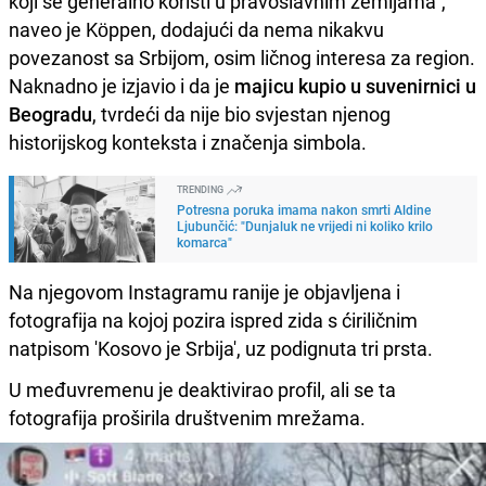
koji se generalno koristi u pravoslavnim zemljama",
naveo je Köppen, dodajući da nema nikakvu
povezanost sa Srbijom, osim ličnog interesa za region.
Naknadno je izjavio i da je
majicu kupio u suvenirnici u
Beogradu
, tvrdeći da nije bio svjestan njenog
historijskog konteksta i značenja simbola.
TRENDING
Potresna poruka imama nakon smrti Aldine
Ljubunčić: "Dunjaluk ne vrijedi ni koliko krilo
komarca"
Na njegovom Instagramu ranije je objavljena i
fotografija na kojoj pozira ispred zida s ćiriličnim
natpisom 'Kosovo je Srbija', uz podignuta tri prsta.
U međuvremenu je deaktivirao profil, ali se ta
fotografija proširila društvenim mrežama.