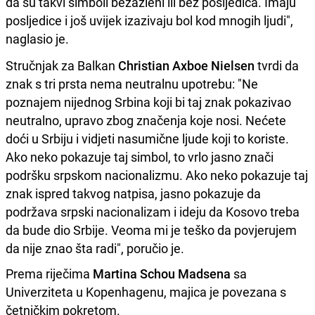
da su takvi simboli bezazleni ili bez posljedica. Imaju
posljedice i još uvijek izazivaju bol kod mnogih ljudi",
naglasio je.
Stručnjak za Balkan
Christian Axboe Nielsen
tvrdi da
znak s tri prsta nema neutralnu upotrebu: "Ne
poznajem nijednog Srbina koji bi taj znak pokazivao
neutralno, upravo zbog značenja koje nosi. Nećete
doći u Srbiju i vidjeti nasumične ljude koji to koriste.
Ako neko pokazuje taj simbol, to vrlo jasno znači
podršku srpskom nacionalizmu. Ako neko pokazuje taj
znak ispred takvog natpisa, jasno pokazuje da
podržava srpski nacionalizam i ideju da Kosovo treba
da bude dio Srbije. Veoma mi je teško da povjerujem
da nije znao šta radi", poručio je.
Prema riječima
Martina Schou Madsena
sa
Univerziteta u Kopenhagenu, majica je povezana s
četničkim pokretom.