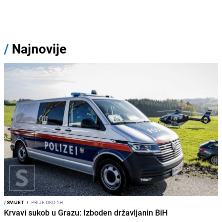
/
Najnovije
/
SVIJET
I
PRIJE OKO 1H
Krvavi sukob u Grazu: Izboden državljanin BiH