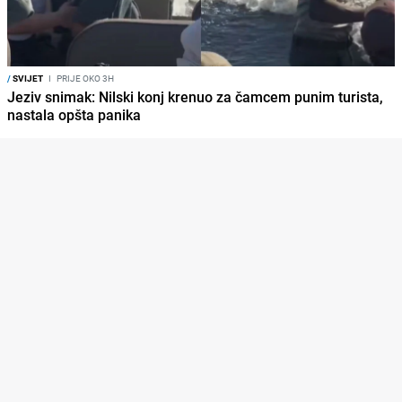
/
SVIJET
I
PRIJE OKO 3H
Jeziv snimak: Nilski konj krenuo za čamcem punim turista,
nastala opšta panika