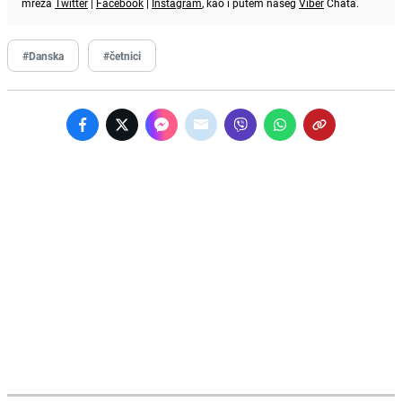
mreža
Twitter
|
Facebook
|
Instagram
, kao i putem našeg
Viber
Chata.
#Danska
#četnici