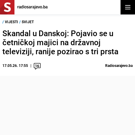
Otvor
/
VIJESTI
/
SVIJET
Skandal u Danskoj: Pojavio se u
četničkoj majici na državnoj
televiziji, ranije pozirao s tri prsta
17.05.26. 17:55
Radiosarajevo.ba
16