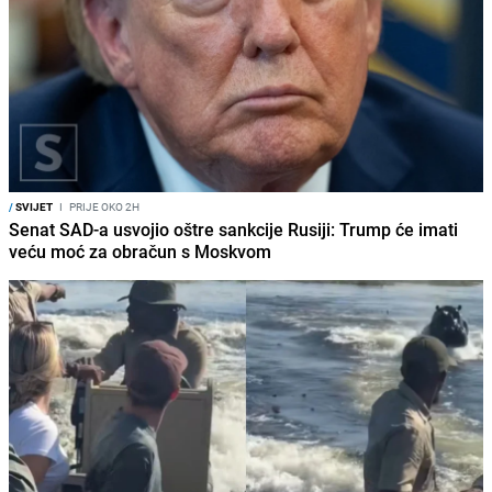
/
SVIJET
I
PRIJE OKO 2H
Senat SAD-a usvojio oštre sankcije Rusiji: Trump će imati
veću moć za obračun s Moskvom