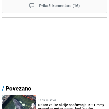
Prikaži komentare
(
16
)
/
Povezano
16.05.26. 17:49
Nakon velike akcije spašavanja: Kit Timmy
pronađen mrtav u moru kod Danske