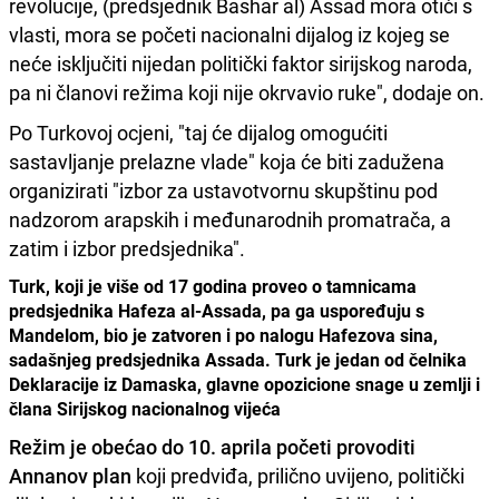
revolucije, (predsjednik Bashar al) Assad mora otići s
vlasti, mora se početi nacionalni dijalog iz kojeg se
neće isključiti nijedan politički faktor sirijskog naroda,
pa ni članovi režima koji nije okrvavio ruke", dodaje on.
Po Turkovoj ocjeni, "taj će dijalog omogućiti
sastavljanje prelazne vlade" koja će biti zadužena
organizirati "izbor za ustavotvornu skupštinu pod
nadzorom arapskih i međunarodnih promatrača, a
zatim i izbor predsjednika".
Turk, koji je više od 17 godina proveo o tamnicama
predsjednika Hafeza al-Assada, pa ga uspoređuju s
Mandelom, bio je zatvoren i po nalogu Hafezova sina,
sadašnjeg predsjednika Assada. Turk je jedan od čelnika
Deklaracije iz Damaska, glavne opozicione snage u zemlji i
člana Sirijskog nacionalnog vijeća
Režim je obećao do 10. aprila početi provoditi
Annanov plan
koji predviđa, prilično uvijeno, politički