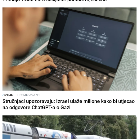
/
SVIJET
I
PRIJE OKO 7H
Stručnjaci upozoravaju: Izrael ulaže milione kako bi utjecao
na odgovore ChatGPT-a o Gazi