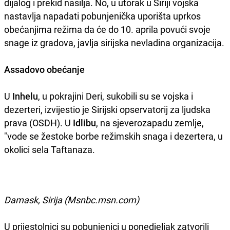
dijalog i prekid nasilja. No, u utorak u Siriji vojska
nastavlja napadati pobunjenička uporišta uprkos
obećanjima režima da će do 10. aprila povući svoje
snage iz gradova, javlja sirijska nevladina organizacija.
Assadovo obećanje
U
Inhelu
, u pokrajini Deri, sukobili su se vojska i
dezerteri, izvijestio je Sirijski opservatorij za ljudska
prava (OSDH). U
Idlibu
, na sjeverozapadu zemlje,
"vode se žestoke borbe režimskih snaga i dezertera, u
okolici sela Taftanaza.
Damask, Sirija (Msnbc.msn.com)
U prijestolnici su pobunjenici u ponedjeljak zatvorili