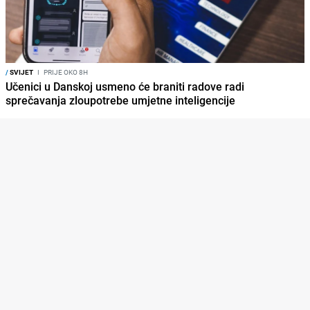
/
SVIJET
I
PRIJE OKO 8H
Učenici u Danskoj usmeno će braniti radove radi
sprečavanja zloupotrebe umjetne inteligencije