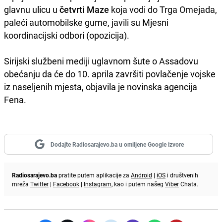
glavnu ulicu u
četvrti Maze
koja vodi do Trga Omejada,
paleći automobilske gume, javili su Mjesni
koordinacijski odbori (opozicija).
Sirijski službeni mediji uglavnom šute o Assadovu
obećanju da će do 10. aprila završiti povlačenje vojske
iz naseljenih mjesta, objavila je novinska agencija
Fena.
Dodajte Radiosarajevo.ba u omiljene Google izvore
Radiosarajevo.ba
pratite putem aplikacije za
Android
|
iOS
i društvenih
mreža
Twitter
|
Facebook
|
Instagram
, kao i putem našeg
Viber
Chata.