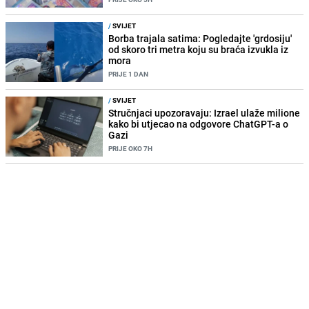
/
SVIJET
Borba trajala satima: Pogledajte 'grdosiju'
od skoro tri metra koju su braća izvukla iz
mora
PRIJE 1 DAN
/
SVIJET
Stručnjaci upozoravaju: Izrael ulaže milione
kako bi utjecao na odgovore ChatGPT-a o
Gazi
PRIJE OKO 7H