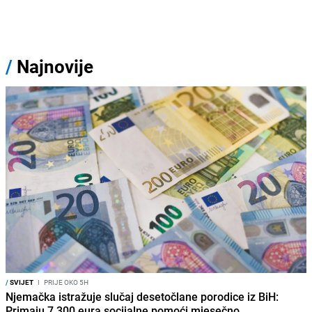
/
Najnovije
/
SVIJET
I
PRIJE OKO 5H
Njemačka istražuje slučaj desetočlane porodice iz BiH:
Primaju 7.300 eura socijalne pomoći mjesečno