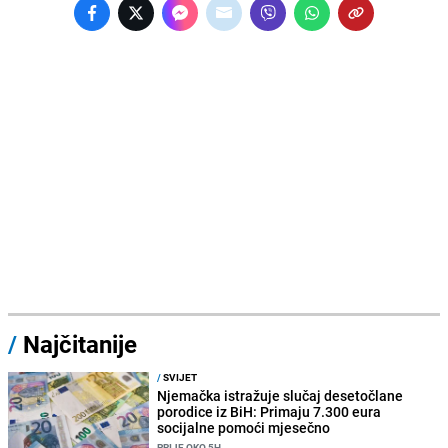
/
Najčitanije
/
SVIJET
Njemačka istražuje slučaj desetočlane
porodice iz BiH: Primaju 7.300 eura
socijalne pomoći mjesečno
PRIJE OKO 5H