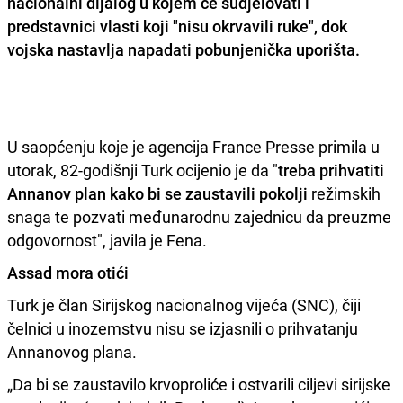
nacionalni dijalog u kojem će sudjelovati i
predstavnici vlasti koji "nisu okrvavili ruke", dok
vojska nastavlja napadati pobunjenička uporišta.
U saopćenju koje je agencija France Presse primila u
utorak, 82-godišnji Turk ocijenio je da "
treba prihvatiti
Annanov plan kako bi se zaustavili pokolji
režimskih
snaga te pozvati međunarodnu zajednicu da preuzme
odgovornost", javila je Fena.
Assad mora otići
Turk je član Sirijskog nacionalnog vijeća (SNC), čiji
čelnici u inozemstvu nisu se izjasnili o prihvatanju
Annanovog plana.
„Da bi se zaustavilo krvoproliće i ostvarili ciljevi sirijske