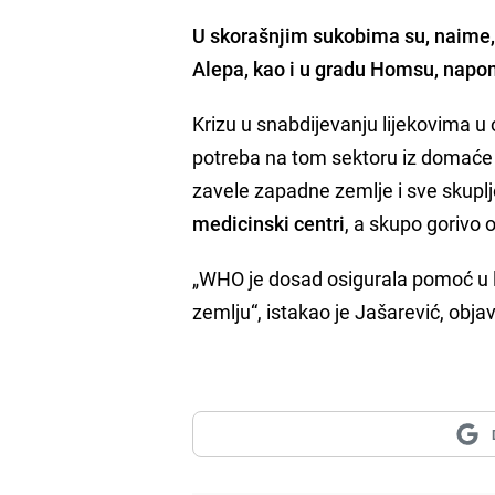
U skorašnjim sukobima su, naime
Alepa, kao i u gradu Homsu, nap
Krizu u snabdijevanju lijekovima u 
potreba na tom sektoru iz domaće pr
zavele zapadne zemlje i sve skupl
medicinski centri
, a skupo gorivo 
„WHO je dosad osigurala pomoć u li
zemlju“, istakao je Jašarević, obja