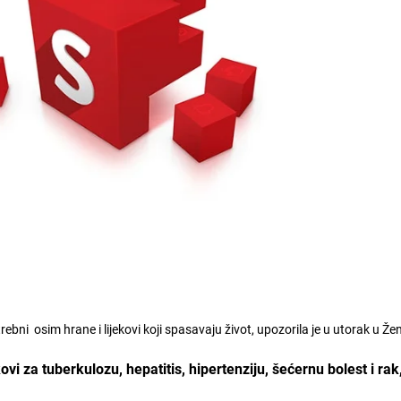
trebni osim hrane i lijekovi koji spasavaju život, upozorila je u utorak u Že
ovi za tuberkulozu, hepatitis, hipertenziju, šećernu bolest i rak