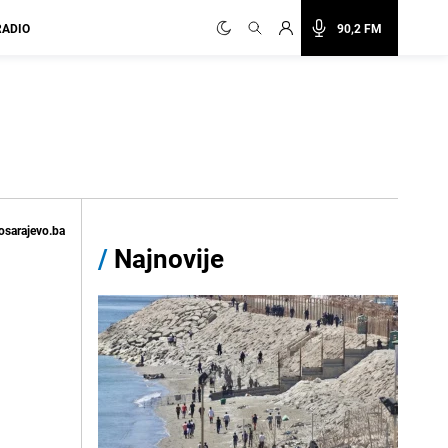
RADIO
90,2 FM
osarajevo.ba
/
Najnovije