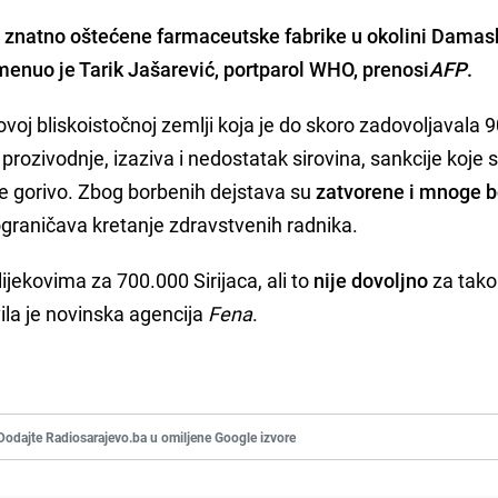
,
znatno oštećene farmaceutske fabrike
u okolini Damask
omenuo je
Tarik Jašarević
, portparol WHO, prenosi
AFP
.
ovoj bliskoistočnoj zemlji koja je do skoro zadovoljavala 
ozivodnje, izaziva i nedostatak sirovina, sankcije koje su
je gorivo. Zbog borbenih dejstava su
zatvorene i mnoge b
ograničava kretanje zdravstvenih radnika.
jekovima za 700.000 Sirijaca, ali to
nije dovoljno
za tako
vila je novinska agencija
Fena
.
Dodajte Radiosarajevo.ba u omiljene Google izvore