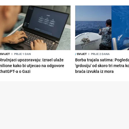
SVIJET
I
PRIJE 1 DAN
/
SVIJET
I
PRIJE 2 DANA
Stručnjaci upozoravaju: Izrael ulaže
Borba trajala satima: Pogled
milione kako bi utjecao na odgovore
'grdosiju' od skoro tri metra k
ChatGPT-a o Gazi
braća izvukla iz mora