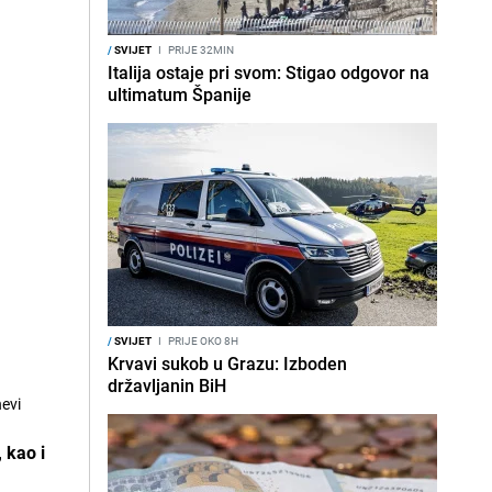
/
SVIJET
I
PRIJE 32MIN
Italija ostaje pri svom: Stigao odgovor na
ultimatum Španije
/
SVIJET
I
PRIJE OKO 8H
Krvavi sukob u Grazu: Izboden
državljanin BiH
nevi
, kao i