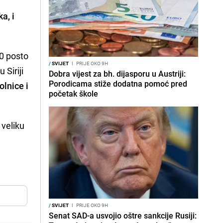
a, i
90 posto
/
SVIJET
I
PRIJE OKO 9H
 Siriji
Dobra vijest za bh. dijasporu u Austriji:
Porodicama stiže dodatna pomoć pred
olnice i
početak škole
 veliku
/
SVIJET
I
PRIJE OKO 9H
Senat SAD-a usvojio oštre sankcije Rusiji: