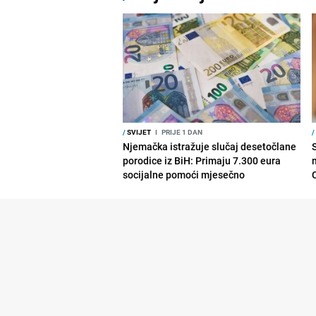
/
SVIJET
I
PRIJE 1 DAN
/
Njemačka istražuje slučaj desetočlane
porodice iz BiH: Primaju 7.300 eura
socijalne pomoći mjesečno