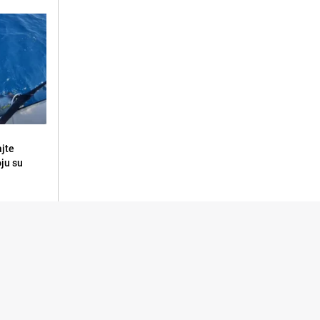
ajte
oju su