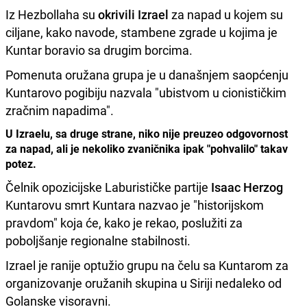
Iz Hezbollaha su
okrivili Izrael
za napad u kojem su
ciljane, kako navode, stambene zgrade u kojima je
Kuntar boravio sa drugim borcima.
Pomenuta oružana grupa je u današnjem saopćenju
Kuntarovo pogibiju nazvala "ubistvom u cionističkim
zračnim napadima".
U Izraelu, sa druge strane, niko nije preuzeo odgovornost
za napad, ali je nekoliko zvaničnika ipak "pohvalilo" takav
potez.
Čelnik opozicijske Laburističke partije
Isaac Herzog
Kuntarovu smrt Kuntara nazvao je "historijskom
pravdom" koja će, kako je rekao, poslužiti za
poboljšanje regionalne stabilnosti.
Izrael je ranije optužio grupu na čelu sa Kuntarom za
organizovanje oružanih skupina u Siriji nedaleko od
Golanske visoravni.