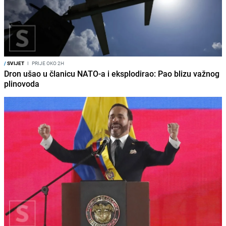
/
SVIJET
I
PRIJE OKO 2H
Dron ušao u članicu NATO-a i eksplodirao: Pao blizu važnog
plinovoda