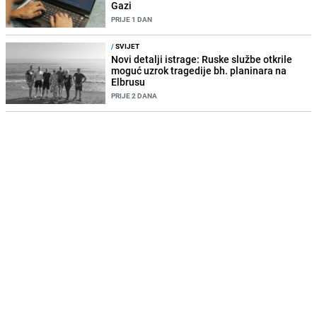
Gazi
PRIJE 1 DAN
/
SVIJET
Novi detalji istrage: Ruske službe otkrile
moguć uzrok tragedije bh. planinara na
Elbrusu
PRIJE 2 DANA