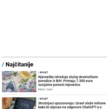
/
Najčitanije
/
SVIJET
Njemačka istražuje slučaj desetočlane
porodice iz BiH: Primaju 7.300 eura
socijalne pomoći mjesečno
PRIJE 1 DAN
/
SVIJET
Stručnjaci upozoravaju: Izrael ulaže milione
kako bi utjecao na odgovore ChatGPT-a o