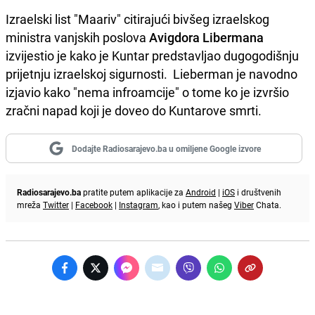
Izraelski list "Maariv" citirajući bivšeg izraelskog
ministra vanjskih poslova
Avigdora Libermana
izvijestio je kako je Kuntar predstavljao dugogodišnju
prijetnju izraelskoj sigurnosti. Lieberman je navodno
izjavio kako "nema infroamcije" o tome ko je izvršio
zračni napad koji je doveo do Kuntarove smrti.
Dodajte Radiosarajevo.ba u omiljene Google izvore
Radiosarajevo.ba
pratite putem aplikacije za
Android
|
iOS
i društvenih
mreža
Twitter
|
Facebook
|
Instagram
, kao i putem našeg
Viber
Chata.