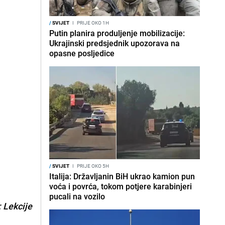
/
SVIJET
I
PRIJE OKO 1H
Putin planira produljenje mobilizacije:
Ukrajinski predsjednik upozorava na
opasne posljedice
/
SVIJET
I
PRIJE OKO 5H
Italija: Državljanin BiH ukrao kamion pun
voća i povrća, tokom potjere karabinjeri
pucali na vozilo
: Lekcije