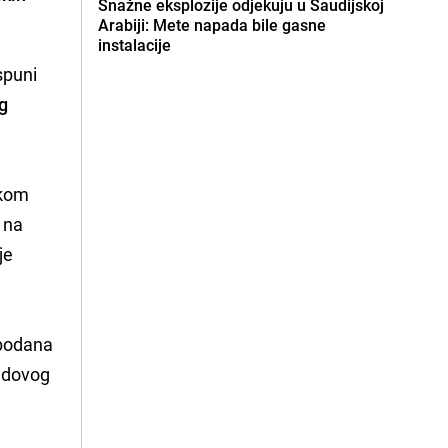
Snažne eksplozije odjekuju u Saudijskoj
Arabiji: Mete napada bile gasne
instalacije
spuni
g
skom
 na
je
obodana
sadovog