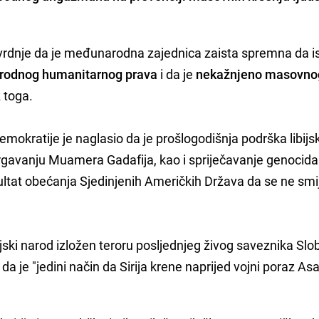
 tvrdnje da je međunarodna zajednica zaista spremna da i
odnog humanitarnog prava
i da je
nekažnjeno masovno
z toga.
demokratije je naglasio da je prošlogodišnja podrška libij
vrgavanju Muamera Gadafija, kao i spriječavanje genocida
ultat obećanja Sjedinjenih Američkih Država da se ne smi
irijski narod izložen teroru posljednjeg živog saveznika Sl
da je "jedini način da Sirija krene naprijed vojni poraz A