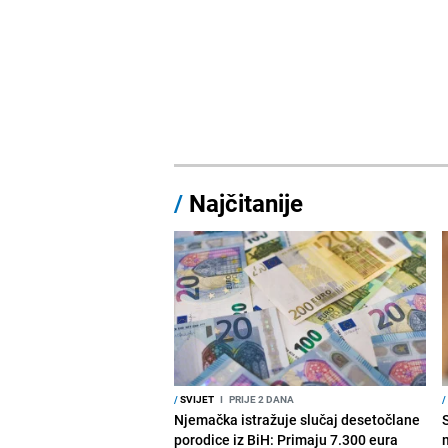
/
Najčitanije
/
SVIJET
I
PRIJE 2 DANA
/
Njemačka istražuje slučaj desetočlane
porodice iz BiH: Primaju 7.300 eura