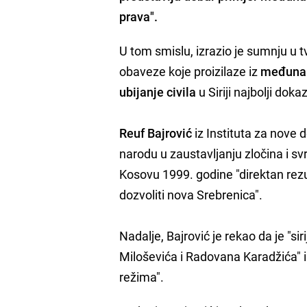
prava".
U tom smislu, izrazio je sumnju u
obaveze koje proizilaze iz
međunar
ubijanje civila
u Siriji najbolji doka
Reuf Bajrović
iz Instituta za nove 
narodu u zaustavljanju zločina i s
Kosovu 1999. godine "direktan rez
dozvoliti nova Srebrenica".
Nadalje, Bajrović je rekao da je "s
Miloševića i Radovana Karadžića" i 
režima".