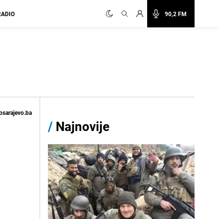
RADIO
90,2 FM
osarajevo.ba
/
Najnovije