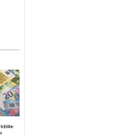
tržište:
u