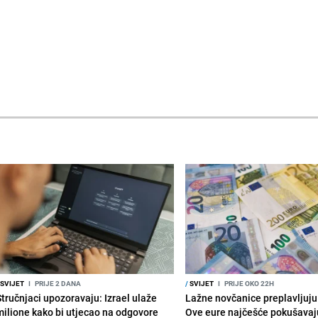
SVIJET
I
PRIJE 2 DANA
/
SVIJET
I
PRIJE OKO 22H
Stručnjaci upozoravaju: Izrael ulaže
Lažne novčanice preplavljuju 
milione kako bi utjecao na odgovore
Ove eure najčešće pokušavaj