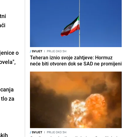
tni
aći
jenice o
/
SVIJET
I
PRIJE OKO 5H
Teheran iznio svoje zahtjeve: Hormuz
ovela",
neće biti otvoren dok se SAD ne promijeni
icanja
 tlo za
/
SVIJET
I
PRIJE OKO 5H
skih