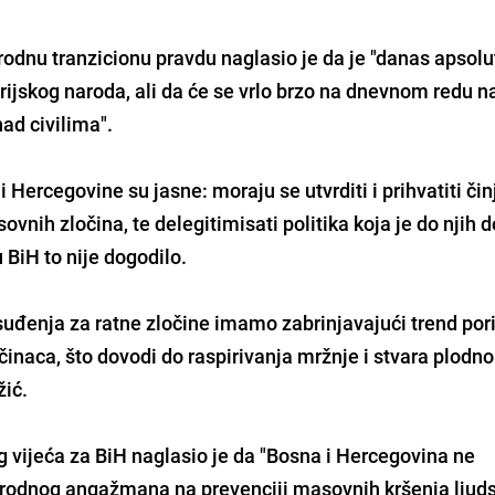
dnu tranzicionu pravdu naglasio je da je "danas apsolu
irijskog naroda, ali da će se vrlo brzo na dnevnom redu n
ad civilima".
i Hercegovine su jasne: moraju se utvrditi i prihvatiti čin
ovnih zločina, te delegitimisati politika koja je do njih d
 BiH to nije dogodilo.
 suđenja za ratne zločine imamo zabrinjavajući trend por
očinaca, što dovodi do raspirivanja mržnje i stvara plodno
žić.
 vijeća za BiH naglasio je da "Bosna i Hercegovina ne
rodnog angažmana na prevenciji masovnih kršenja ljud