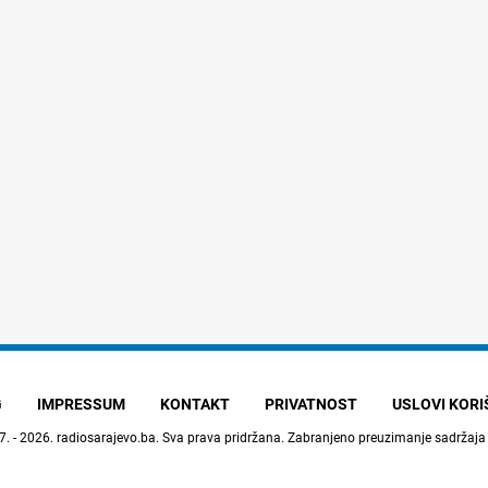
G
IMPRESSUM
KONTAKT
PRIVATNOST
USLOVI KOR
7. - 2026.
radiosarajevo.ba
. Sva prava pridržana. Zabranjeno preuzimanje sadržaja