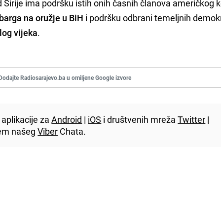
od Sirije ima podršku istih onih časnih članova američkog
arga na oružje u BiH
i podršku odbrani temeljnih demok
log vijeka
.
Dodajte Radiosarajevo.ba u omiljene Google izvore
aplikacije za
Android
|
iOS
i društvenih mreža
Twitter
|
utem našeg
Viber
Chata.