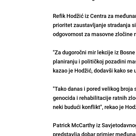
Refik Hodžić
iz Centra za međunaro
prioritet zaustavljanje stradanja s
odgovornost za masovne zločine n
"Za dugoročni mir lekcije iz Bosne 
planiranju i političkoj pozadini mas
kazao je Hodžić, dodavši kako se u
"Tako danas i pored velikog broja
genocida i rehabilitacije ratnih zl
neki budući konflikt", rekao je Hod
Patrick McCarthy iz Savjetodavnog
predstavlja dobar primjer međuna