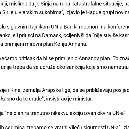
 Siriji, mislimo da je Sirija na rubu katastrofalne situacije, 
Sirije u vjerskim sukobima", izjavio je Hague grupi novin
bulu s glavnim tajnikom UN-a Ban ki-moonom na konferenci
nkcije i pritisci na Damask, ocijenivši da "nije suviše kas
 primijeni mirovni plan Kofija Annana.
ovećamo pritisak da bi se primijenio Annanov plan. To zna
 unije treba da se udruže oko sankcija koje smo nametnul
je i Kine, zemalja Arapske lige, da se približavaju posljed
kasno da to urade", insistirao je ministar.
ja "ne planira trenutno nikakvu akciju izvan okvira UN-a".
 sedmica, trebamo se vratiti Vijeću sigurnosti UN-a", izja