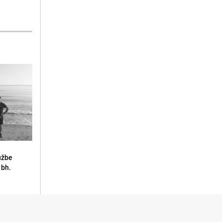
lužbe
 bh.