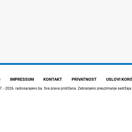
G
IMPRESSUM
KONTAKT
PRIVATNOST
USLOVI KOR
7. - 2026.
radiosarajevo.ba
. Sva prava pridržana. Zabranjeno preuzimanje sadržaja