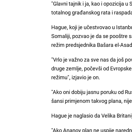
"Glavni tajnik i ja, kao i opozicija u
totalnog građanskog rata i raspada 
Hague, koji je učestvovao u Istan
Somaliji, pozvao je da se pooštre sa
režim predsjednika Bašara el-Asada
"Vrlo je važno za sve nas da još p
druge zemlje, počevši od Evropske
režimu", izjavio je on.
"Ako oni dobiju jasnu poruku od Rusi
šansi primjenom takvog plana, nije 
Hague je naglasio da Velika Britani
"Ako Ananov plan ne uspije narednih