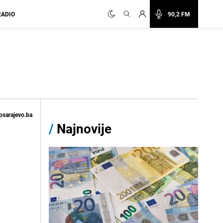
RADIO
90,2 FM
osarajevo.ba
/
Najnovije