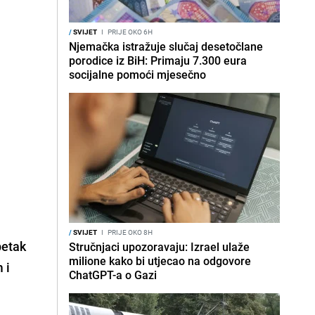
/
SVIJET
I
PRIJE OKO 6H
Njemačka istražuje slučaj desetočlane
porodice iz BiH: Primaju 7.300 eura
socijalne pomoći mjesečno
/
SVIJET
I
PRIJE OKO 8H
petak
Stručnjaci upozoravaju: Izrael ulaže
milione kako bi utjecao na odgovore
 i
ChatGPT-a o Gazi