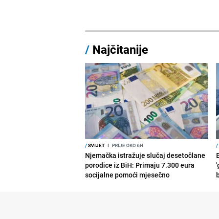
/
Najčitanije
/
SVIJET
I
PRIJE OKO 6H
/
Njemačka istražuje slučaj desetočlane
porodice iz BiH: Primaju 7.300 eura
'
socijalne pomoći mjesečno