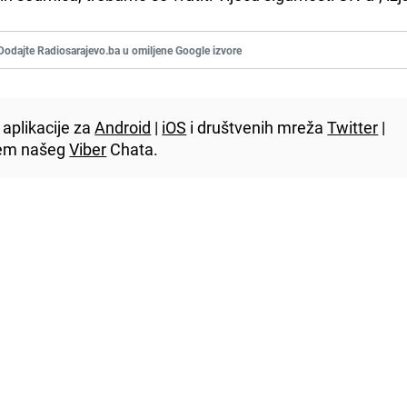
Dodajte Radiosarajevo.ba u omiljene Google izvore
aplikacije za
Android
|
iOS
i društvenih mreža
Twitter
|
utem našeg
Viber
Chata.