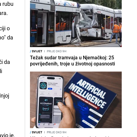
na rubu
ara.
ji o
no" da
/
SVIJET
I
PRIJE OKO 9H
Težak sudar tramvaja u Njemačkoj: 25
či da
povrijeđenih, troje u životnoj opasnosti
i
njoj
/
SVIJET
I
PRIJE OKO 9H
vio je.