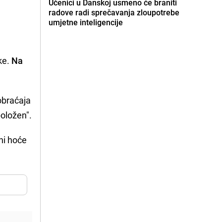
Učenici u Danskoj usmeno će braniti
radove radi sprečavanja zloupotrebe
umjetne inteligencije
ke.
Na
aobraćaja
položen".
ni hoće