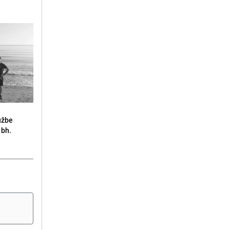
lužbe
 bh.