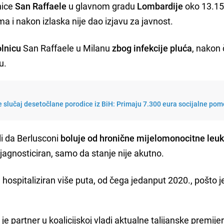
nice
San Raffaele
u glavnom gradu
Lombardije
oko 13.15 
 i nakon izlaska nije dao izjavu za javnost.
olnicu
San Raffaele u Milanu
zbog infekcije pluća
, nakon
u.
 slučaj desetočlane porodice iz BiH: Primaju 7.300 eura socijalne pom
li da Berlusconi
boluje od hronične mijelomonocitne leu
dijagnosticiran, samo da stanje nije akutno.
e hospitaliziran više puta, od čega jedanput 2020., pošto j
a
je partner u koalicijskoj vladi aktualne talijanske premije