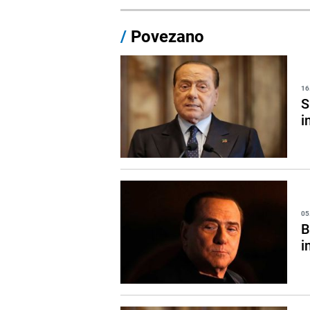
/
Povezano
16
S
i
05
B
i