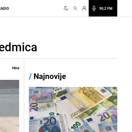
RADIO
90,2 FM
 sedmica
Hina
/
Najnovije