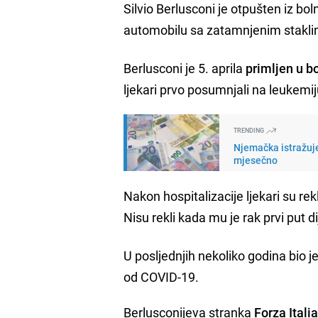
Silvio Berlusconi je otpušten iz bol
automobilu sa zatamnjenim staklima
Berlusconi je 5. aprila
primljen u b
ljekari prvo posumnjali na leukemij
TRENDING
Njemačka istražuje
mjesečno
Nakon hospitalizacije ljekari su rek
Nisu rekli kada mu je rak prvi put 
U posljednjih nekoliko godina bio j
od COVID-19.
Berlusconijeva stranka
Forza Itali