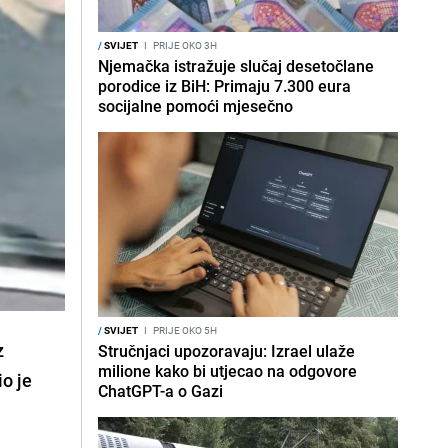
/
SVIJET
I
PRIJE OKO 3H
Njemačka istražuje slučaj desetočlane
porodice iz BiH: Primaju 7.300 eura
socijalne pomoći mjesečno
/
SVIJET
I
PRIJE OKO 5H
z
Stručnjaci upozoravaju: Izrael ulaže
milione kako bi utjecao na odgovore
io je
ChatGPT-a o Gazi