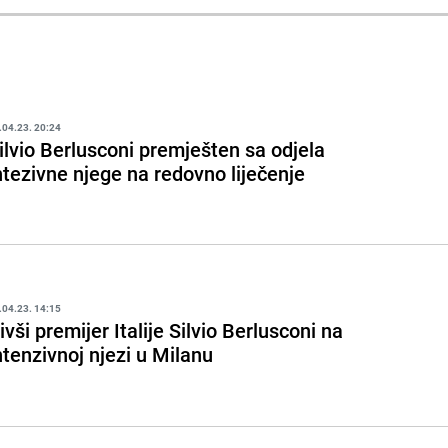
.04.23. 20:24
ilvio Berlusconi premješten sa odjela
ntezivne njege na redovno liječenje
.04.23. 14:15
ivši premijer Italije Silvio Berlusconi na
ntenzivnoj njezi u Milanu