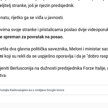
ljitelj stranke, još je njezin predsjednik.
atu, rijetko ga se viđa u javnosti.
vima svoje stranke i pristalicama poslao dvije videoporu
 je spreman za povratak na posao.
etila dva glavna politička saveznika, Meloni i ministar s
ni
koji su rekli da se uspješno oporavlja i da je "dobro ras
niti Berlusconija na dužnosti predsjednika Forze Italije, 
tva.
Dodajte Radiosarajevo.ba u omiljene Google izvore