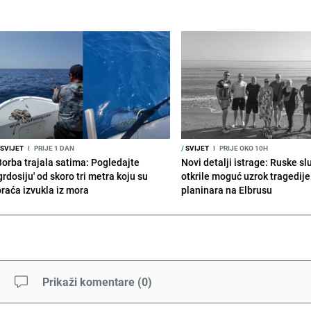
SVIJET
I
PRIJE 1 DAN
/
SVIJET
I
PRIJE OKO 10H
Borba trajala satima: Pogledajte
Novi detalji istrage: Ruske s
grdosiju' od skoro tri metra koju su
otkrile moguć uzrok tragedije
braća izvukla iz mora
planinara na Elbrusu
Prikaži komentare
(
0
)