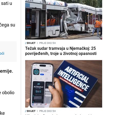
sati u
 čega su
/
SVIJET
I
PRIJE OKO 5H
Težak sudar tramvaja u Njemačkoj: 25
povrijeđenih, troje u životnoj opasnosti
oći
kemije.
e obolio
/
SVIJET
I
PRIJE OKO 5H
rke