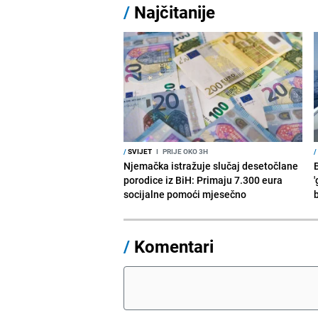
/
Najčitanije
/
SVIJET
I
PRIJE OKO 3H
/
Njemačka istražuje slučaj desetočlane
porodice iz BiH: Primaju 7.300 eura
'
socijalne pomoći mjesečno
/
Komentari