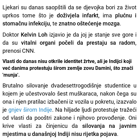
Ljekari su danas saopštili da se djevojka bori za život
uprkos tome što je
doživjela infarkt
, ima
plućnu i
stomačnu infekciju
, te
znatno oštećenje mozga
.
Doktor
Kelvin Loh
izjavio je da joj je stanje sve gore i
da su
vitalni organi počeli da prestaju sa radom
,
prenosi CNN.
Vlasti do danas nisu otkrile identitet žrtve, ali je Indijci koji
već danima protestuju širom zemlje zovu Damini, što znači
'munja'.
Brutalno silovanje dvadesettrogodišnje studentice u
kojem je učestvovalo šest muškaraca, nakon čega su
ona i njen pratilac izbačeni iz vozila u pokretu, izazvalo
je
gnjev širom Indije
. Na hiljade ljudi protestuje tražeći
od vlasti da pooštri zakone i njihovo provođenje. Oni
krive vlasti za činjenicu da
silovanja na javnim
mjestima u današnjoj Indiji nisu rijetka pojava
.