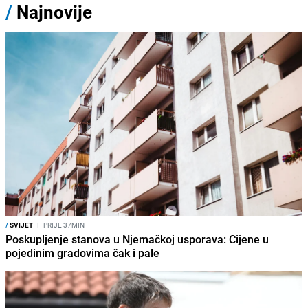
/
Najnovije
/
SVIJET
I
PRIJE 37MIN
Poskupljenje stanova u Njemačkoj usporava: Cijene u
pojedinim gradovima čak i pale