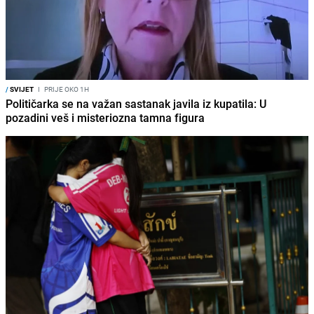
/
SVIJET
I
PRIJE OKO 1H
Političarka se na važan sastanak javila iz kupatila: U
pozadini veš i misteriozna tamna figura