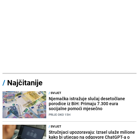
/
Najčitanije
/
SVIJET
Njemačka istražuje slučaj desetočlane
porodice iz BiH: Primaju 7.300 eura
socijalne pomoći mjesečno
PRIJE OKO 15H
/
SVIJET
Stručnjaci upozoravaju: Izrael ulaže milione
kako bi utjecao na odgovore ChatGPT-a o