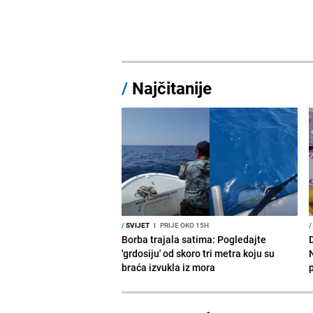
/
Najčitanije
/
SVIJET
I
PRIJE OKO 15H
/
Borba trajala satima: Pogledajte
D
'grdosiju' od skoro tri metra koju su
braća izvukla iz mora