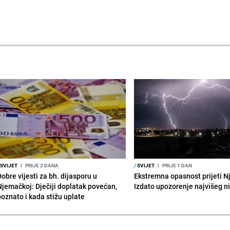
SVIJET
I
PRIJE 2 DANA
/
SVIJET
I
PRIJE 1 DAN
obre vijesti za bh. dijasporu u
Ekstremna opasnost prijeti N
Njemačkoj: Dječiji doplatak povećan,
Izdato upozorenje najvišeg n
poznato i kada stižu uplate