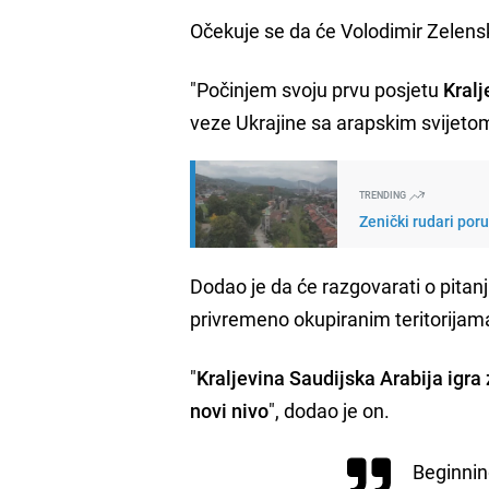
Očekuje se da će Volodimir Zelens
"Počinjem svoju prvu posjetu
Kralj
veze Ukrajine sa arapskim svijetom
TRENDING
Zenički rudari por
Dodao je da će razgovarati o pitan
privremeno okupiranim teritorijama
"
Kraljevina Saudijska Arabija igr
novi nivo
", dodao je on.
Beginning