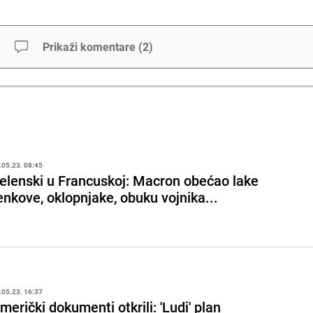
Prikaži komentare
(
2
)
.05.23. 08:45
elenski u Francuskoj: Macron obećao lake
enkove, oklopnjake, obuku vojnika...
.05.23. 16:37
merički dokumenti otkrili: 'Ludi' plan