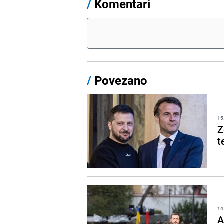
/
Komentari
/
Povezano
15
Z
t
14
A