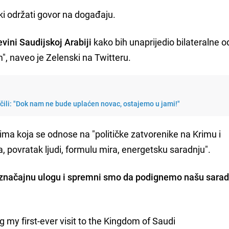
ki održati govor na događaju.
evini Saudijskoj Arabiji
kako bih unaprijedio bilateralne o
", naveo je Zelenski na Twitteru.
učili: "Dok nam ne bude uplaćen novac, ostajemo u jami!"
jima koja se odnose na "političke zatvorenike na Krimu i
, povratak ljudi, formulu mira, energetsku saradnju".
a značajnu ulogu i spremni smo da podignemo našu sarad
 my first-ever visit to the Kingdom of Saudi