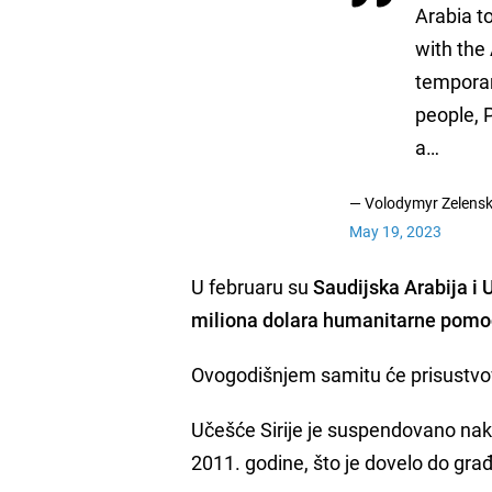
Arabia to
with the 
temporari
people, 
a…
— Volodymyr Zelens
May 19, 2023
U februaru su
Saudijska Arabija i 
miliona dolara humanitarne pomo
Ovogodišnjem samitu će prisustvova
Učešće Sirije je suspendovano nak
2011. godine, što je dovelo do gra