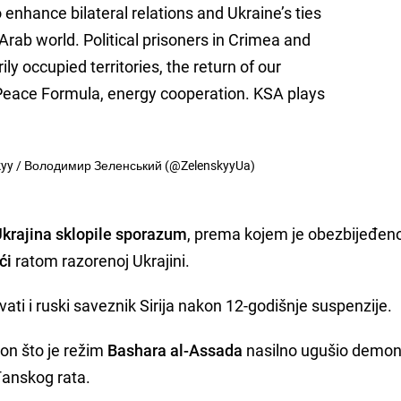
 enhance bilateral relations and Ukraine’s ties
Arab world. Political prisoners in Crimea and
ly occupied territories, the return of our
Peace Formula, energy cooperation. KSA plays
kyy / Володимир Зеленський (@ZelenskyyUa)
Ukrajina sklopile sporazum
, prema kojem je obezbijeđen
ći
ratom razorenoj Ukrajini.
ti i ruski saveznik Sirija nakon 12-godišnje suspenzije.
on što je režim
Bashara al-Assada
nasilno ugušio demon
đanskog rata.