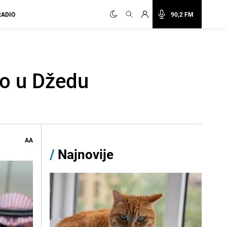
RADIO
90,2 FM
ao u Džedu
AA
/
Najnovije