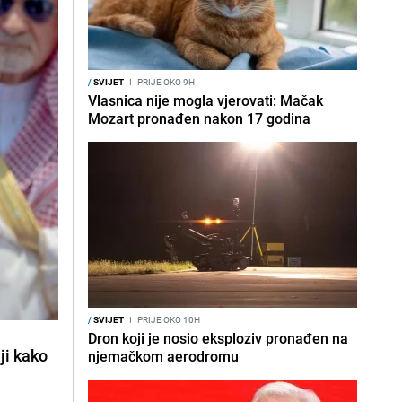
/
SVIJET
I
PRIJE OKO 9H
Vlasnica nije mogla vjerovati: Mačak
Mozart pronađen nakon 17 godina
/
SVIJET
I
PRIJE OKO 10H
Dron koji je nosio eksploziv pronađen na
ji kako
njemačkom aerodromu