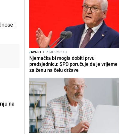
dnose i
/
SVIJET
I
PRIJE OKO 11H
Njemačka bi mogla dobiti prvu
predsjednicu: SPD poručuje da je vrijeme
za ženu na čelu države
nju na