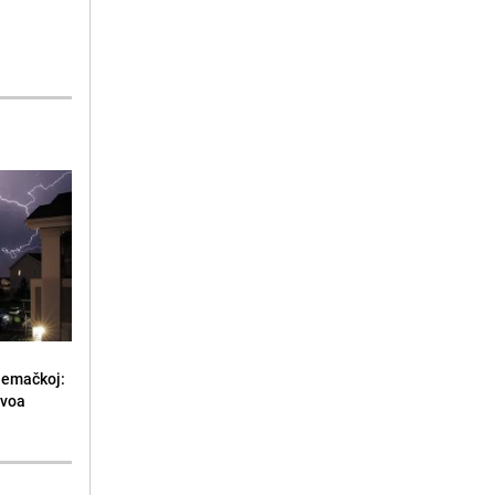
jemačkoj:
ivoa