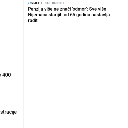
/
SVIJET
I
PRIJE OKO 12H
Penzija više ne znači 'odmor': Sve više
Nijemaca starijih od 65 godina nastavlja
raditi
o
400
stracije