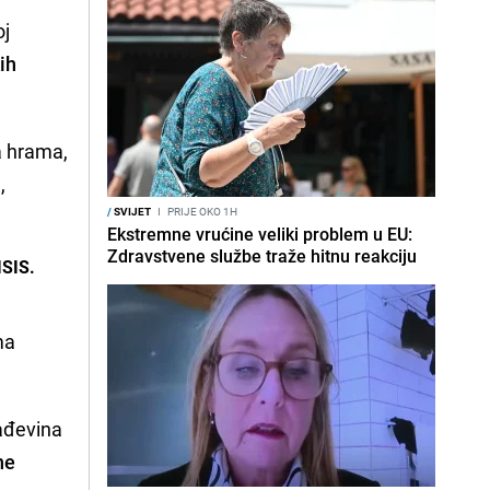
oj
ih
a hrama,
,
/
SVIJET
I
PRIJE OKO 1H
Ekstremne vrućine veliki problem u EU:
Zdravstvene službe traže hitnu reakciju
ISIS.
ma
rađevina
ne