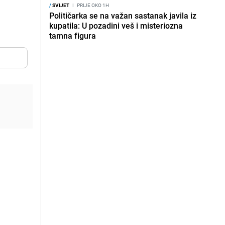
/
SVIJET
I
PRIJE OKO 1H
Političarka se na važan sastanak javila iz
kupatila: U pozadini veš i misteriozna
tamna figura