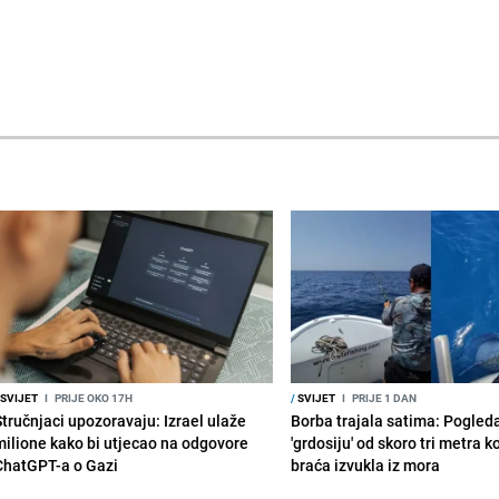
SVIJET
I
PRIJE OKO 17H
/
SVIJET
I
PRIJE 1 DAN
Stručnjaci upozoravaju: Izrael ulaže
Borba trajala satima: Pogled
milione kako bi utjecao na odgovore
'grdosiju' od skoro tri metra k
ChatGPT-a o Gazi
braća izvukla iz mora