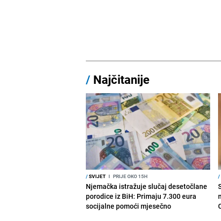
/
Najčitanije
/
SVIJET
I
PRIJE OKO 15H
/
Njemačka istražuje slučaj desetočlane
porodice iz BiH: Primaju 7.300 eura
socijalne pomoći mjesečno