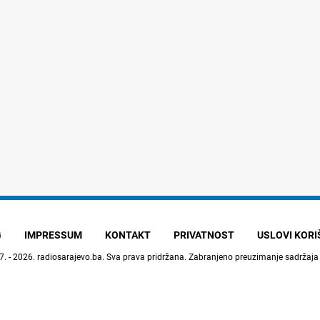
G
IMPRESSUM
KONTAKT
PRIVATNOST
USLOVI KOR
7. - 2026.
radiosarajevo.ba
. Sva prava pridržana. Zabranjeno preuzimanje sadržaja