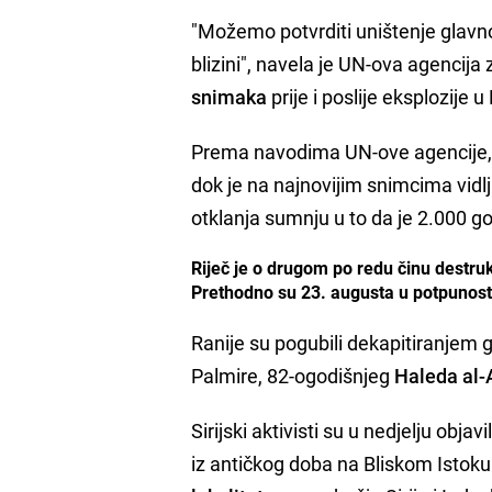
"Možemo potvrditi uništenje glavn
blizini", navela je UN-ova agencija
snimaka
prije i poslije eksplozije 
Prema navodima UN-ove agencije, n
dok je na najnovijim snimcima vidl
otklanja sumnju u to da je 2.000 g
Riječ je o drugom po redu činu destrukc
Prethodno su 23. augusta u potpunosti
Ranije su pogubili dekapitiranjem g
Palmire, 82-ogodišnjeg
Haleda al
Sirijski aktivisti su u nedjelju obja
iz antičkog doba na Bliskom Istoku.