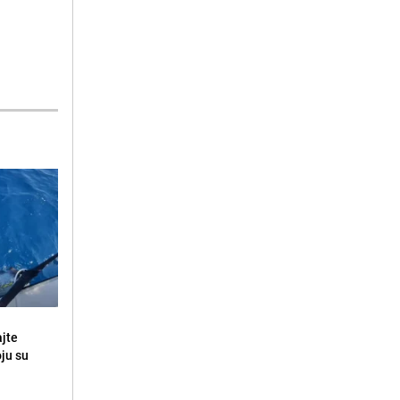
ajte
oju su