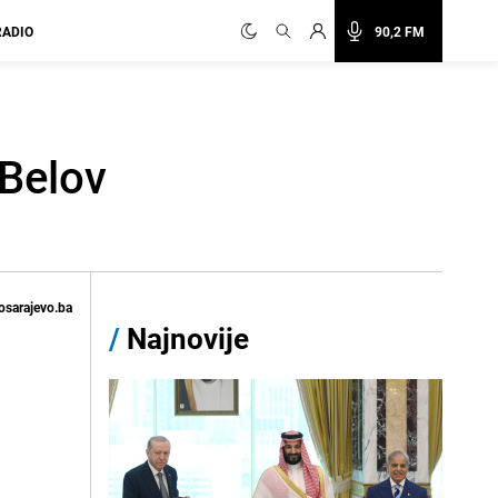
RADIO
90,2 FM
 Belov
osarajevo.ba
/
Najnovije