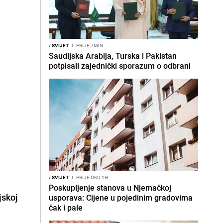
/
SVIJET
I
PRIJE 7MIN
Saudijska Arabija, Turska i Pakistan
potpisali zajednički sporazum o odbrani
/
SVIJET
I
PRIJE OKO 1H
Poskupljenje stanova u Njemačkoj
jskoj
usporava: Cijene u pojedinim gradovima
čak i pale