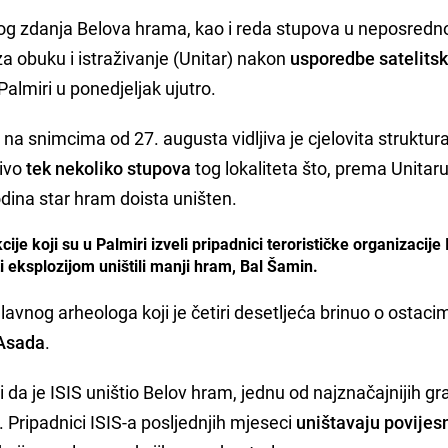
og zdanja Belova hrama, kao i reda stupova u neposredn
 za obuku i istraživanje (Unitar) nakon
usporedbe satelitsk
u Palmiri u ponedjeljak ujutro.
a snimcima od 27. augusta vidljiva je cjelovita struktur
jivo
tek nekoliko stupova
tog lokaliteta što, prema Unitaru
odina star hram doista uništen.
ije koji su u Palmiri izveli pripadnici terorističke organizacije 
 eksplozijom uništili manji hram, Bal Šamin.
lavnog arheologa koji je četiri desetljeća brinuo o ostaci
-Asada
.
vili da je ISIS uništio Belov hram, jednu od najznačajnijih g
 Pripadnici ISIS-a posljednjih mjeseci
uništavaju povijes