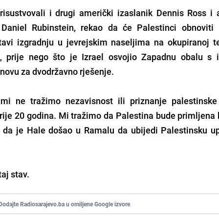
sustvovali i drugi američki izaslanik Dennis Ross i 
Daniel Rubinstein, rekao da će Palestinci obnoviti
vi izgradnju u jevrejskim naseljima na okupiranoj teri
e, prije nego što je Izrael osvojio Zapadnu obalu s 
novu za dvodržavno rješenje.
mi ne tražimo nezavisnost ili priznanje palestinske
ije 20 godina. Mi tražimo da Palestina bude primljena 
ši da je Hale došao u Ramalu da ubijedi Palestinsku u
taj stav.
Dodajte Radiosarajevo.ba u omiljene Google izvore