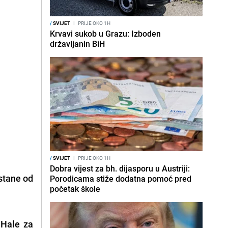
/
SVIJET
I
PRIJE OKO 1H
Krvavi sukob u Grazu: Izboden
državljanin BiH
/
SVIJET
I
PRIJE OKO 1H
Dobra vijest za bh. dijasporu u Austriji:
stane od
Porodicama stiže dodatna pomoć pred
početak škole
 Hale za