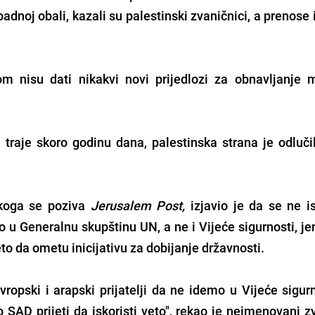
dnoj obali, kazali su palestinski zvaničnici, a prenose 
om nisu dati nikakvi novi prijedlozi za obnavljanje 
 traje skoro godinu dana, palestinska strana je odluči
 koga se poziva
Jerusalem Post,
izjavio je da se ne is
u Generalnu skupštinu UN, a ne i Vijeće sigurnosti, je
veto da ometu inicijativu za dobijanje državnosti.
ropski i arapski prijatelji da ne idemo u Vijeće sigurn
SAD prijeti da iskoristi veto", rekao je neimenovani zv