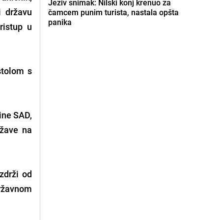
Jeziv snimak: Nilski konj krenuo za
i državu
čamcem punim turista, nastala opšta
panika
ristup u
stolom s
čine SAD,
ržave na
zdrži od
državnom