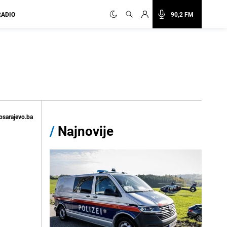
RADIO
90,2 FM
osarajevo.ba
/
Najnovije