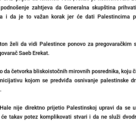
 podnošenje zahtjeva da Generalna skupština prihvat
a i da je to važan korak jer će dati Palestincima p
on želi da vidi Palestince ponovo za pregovaračkim 
egovarač Saeb Erekat.
o da četvorka bliskoistočnih mirovnih posrednika, koju 
nicijativu kojom se predviđa osnivanje palestinske d
e.
ale nije direktno prijetio Palestinskoj upravi da se u
a će takav potez komplikovati stvari i da ne služi dvo