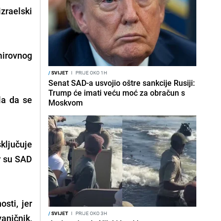
izraelski
mirovnog
/
SVIJET
I
PRIJE OKO 1H
Senat SAD-a usvojio oštre sankcije Rusiji:
Trump će imati veću moć za obračun s
la da se
Moskvom
ključuje
r su SAD
osti, jer
/
SVIJET
I
PRIJE OKO 3H
aničnik,