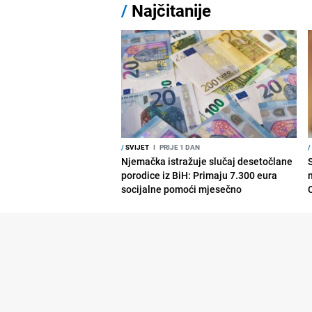
/
Najčitanije
/
SVIJET
I
PRIJE 1 DAN
/
Njemačka istražuje slučaj desetočlane
porodice iz BiH: Primaju 7.300 eura
socijalne pomoći mjesečno