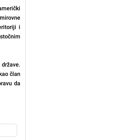
američki
 mirovne
toriji i
istočnim
 države.
kao član
pravu da