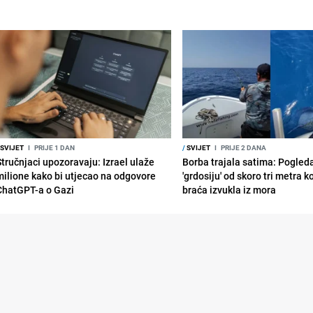
SVIJET
I
PRIJE 1 DAN
/
SVIJET
I
PRIJE 2 DANA
Stručnjaci upozoravaju: Izrael ulaže
Borba trajala satima: Pogled
milione kako bi utjecao na odgovore
'grdosiju' od skoro tri metra k
ChatGPT-a o Gazi
braća izvukla iz mora