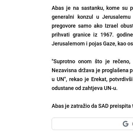
Abas je na sastanku, kome su pri
generalni konzul u Jerusalemu 
pregovore samo ako Izrael obusta
prihvati granice iz 1967. godin
Jerusalemom i pojas Gaze, kao os
"Suprotno onom što je rečeno, 
Nezavisna država je proglašena pr
u UN", rekao je Erekat, potvrdiv
odustane od zahtjeva UN-u.
Abas je zatražio da SAD preispita 