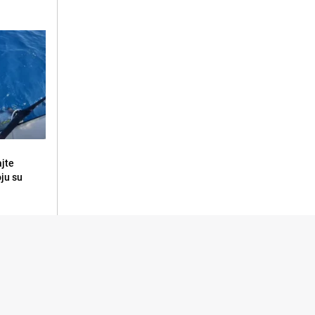
ajte
oju su