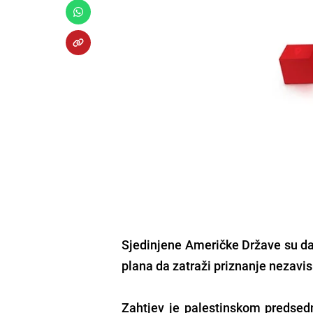
Sjedinjene Američke Države su da
plana da zatraži priznanje nezav
Zahtjev je palestinskom predse