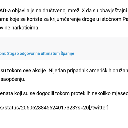
SAD-
a objavila je na društvenoj mreži X da su obavještajni
utama koje se koriste za krijumčarenje droge u istočnom Pa
govine narkoticima.
 svom: Stigao odgovor na ultimatum Španije
 su tokom ove akcije
. Nijedan pripadnik američkih oružan
u saopćenju.
idenata koji su se dogodili tokom proteklih nekoliko mjesec
ress/status/2060628845624017323?s=20[/twitter]