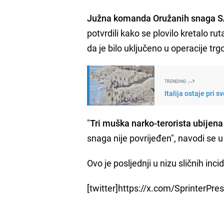
Južna komanda Oružanih snaga 
potvrdili kako se plovilo kretalo r
da je bilo uključeno u operacije tr
TRENDING
Italija ostaje pri
"
Tri muška narko-terorista ubijena
snaga nije povrijeđen", navodi se 
Ovo je posljednji u nizu sličnih inc
[twitter]https://x.com/SprinterP