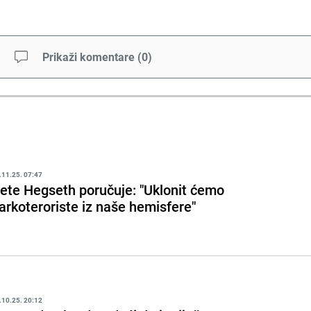
Prikaži komentare
(
0
)
.11.25. 07:47
ete Hegseth poručuje: "Uklonit ćemo
arkoteroriste iz naše hemisfere"
.10.25. 20:12