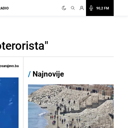
RADIO
90,2 FM
terorista"
osarajevo.ba
/
Najnovije