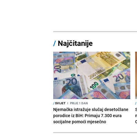
/
Najčitanije
/
SVIJET
I
PRIJE 1 DAN
/
Njemačka istražuje slučaj desetočlane
porodice iz BiH: Primaju 7.300 eura
socijalne pomoći mjesečno