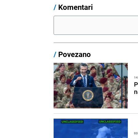
/
Komentari
/
Povezano
14
P
n
03