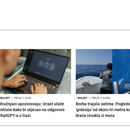
SVIJET
I
PRIJE 1 DAN
/
SVIJET
I
PRIJE 2 DANA
Stručnjaci upozoravaju: Izrael ulaže
Borba trajala satima: Pogled
milione kako bi utjecao na odgovore
'grdosiju' od skoro tri metra k
ChatGPT-a o Gazi
braća izvukla iz mora