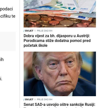
 podaci
cifiku te
/
SVIJET
I
PRIJE OKO 9H
Dobra vijest za bh. dijasporu u Austriji:
Porodicama stiže dodatna pomoć pred
početak škole
ih
i.
/
SVIJET
I
PRIJE OKO 9H
Senat SAD-a usvojio oštre sankcije Rusiji: