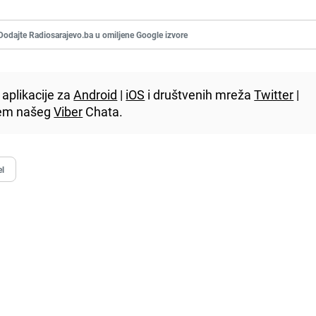
Dodajte Radiosarajevo.ba u omiljene Google izvore
aplikacije za
Android
|
iOS
i društvenih mreža
Twitter
|
utem našeg
Viber
Chata.
el