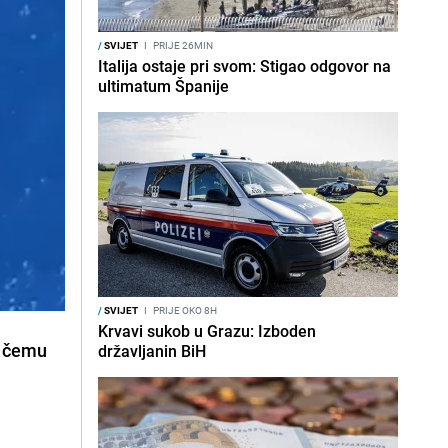
/
SVIJET
I
PRIJE 26MIN
Italija ostaje pri svom: Stigao odgovor na
ultimatum Španije
/
SVIJET
I
PRIJE OKO 8H
Krvavi sukob u Grazu: Izboden
i čemu
državljanin BiH