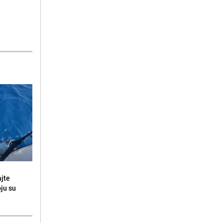
ajte
oju su