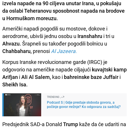
izvela napade na 90 ciljeva unutar Irana, u pokušaju
da oslabi Teheranovu sposobnost napada na brodove
u Hormuškom moreuzu.
Američki napadi pogodili su mostove, dokove i
aerodrome, ubivši jednu osobu u
Iranshahru
i tri u
Ahvazu.
Šrapneli su također pogodili bolnicu u
Chahbaharu,
prenosi
Al Jazeera.
Korpus Iranske revolucionarne garde (IRGC) je
odgovorio na američke napade ciljajući
kuvajtski kamp
Arifjan
i
Ali Al Salem,
kao i
bahreinske baze Juffair
i
Sheikh Isa.
TRENDING
Podcast S | Gdje prestaje sloboda govora, a
počinje govor mržnje? Ko odgovara za sadržaj?
Predsjednik SAD-a Donald
Trump
kaže da će udariti na