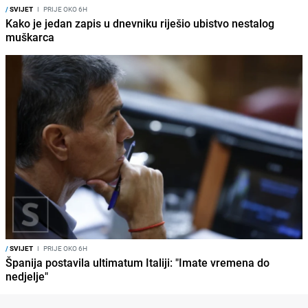
/
SVIJET
I
PRIJE OKO 6H
Kako je jedan zapis u dnevniku riješio ubistvo nestalog
muškarca
/
SVIJET
I
PRIJE OKO 6H
Španija postavila ultimatum Italiji: "Imate vremena do
nedjelje"