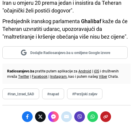
Iran u omjeru 20 prema jedan i insistira da Teheran
"očajnički želi postići dogovor".
Predsjednik iranskog parlamenta
Ghalibaf
kaže da će
Teheran uzvratiti udarac, upozoravajući da
"maltretiranje i kršenje obećanja više nisu bez cijene".
Dodajte Radiosarajevo.ba u omiljene Google izvore
Radiosarajevo.ba
pratite putem aplikacije za
Android
|
iOS
i društvenih
mreža
Twitter
|
Facebook
|
Instagram
, kao i putem našeg
Viber
Chata.
#Iran_Izrael_SAD
#napad
#Perzijski zaljev