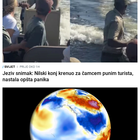
/
SVIJET
I
PRIJE OKO 1H
Jeziv snimak: Nilski konj krenuo za čamcem punim turista,
nastala opšta panika