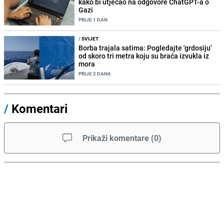
kako bi utjecao na odgovore ChatGPT-a o
Gazi
PRIJE 1 DAN
/
SVIJET
Borba trajala satima: Pogledajte 'grdosiju'
od skoro tri metra koju su braća izvukla iz
mora
PRIJE 2 DANA
/
Komentari
Prikaži komentare
(
0
)