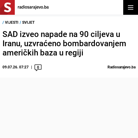
Otvor
/
VIJESTI
/
SVIJET
SAD izveo napade na 90 ciljeva u
Iranu, uzvraćeno bombardovanjem
američkih baza u regiji
09.07.26. 07:27
Radiosarajevo.ba
0