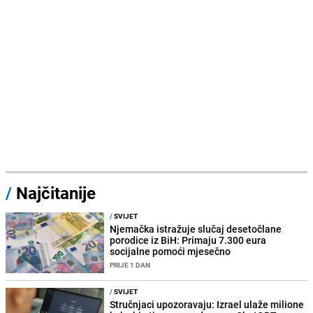
/
Najčitanije
/
SVIJET
Njemačka istražuje slučaj desetočlane
porodice iz BiH: Primaju 7.300 eura
socijalne pomoći mjesečno
PRIJE 1 DAN
/
SVIJET
Stručnjaci upozoravaju: Izrael ulaže milione