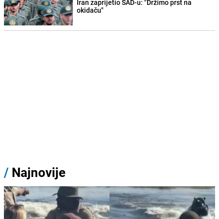
Iran zaprijetio SAD-u: "Držimo prst na
okidaču"
/
Najnovije