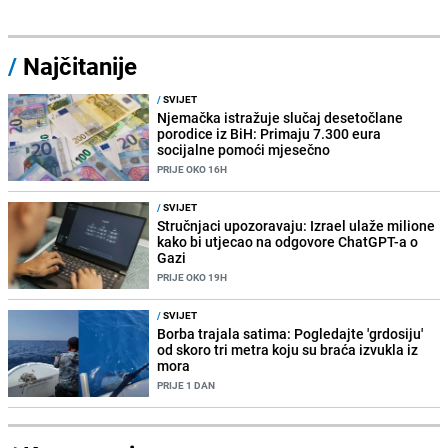
/
Najčitanije
/
SVIJET
Njemačka istražuje slučaj desetočlane
porodice iz BiH: Primaju 7.300 eura
socijalne pomoći mjesečno
PRIJE OKO 16H
/
SVIJET
Stručnjaci upozoravaju: Izrael ulaže milione
kako bi utjecao na odgovore ChatGPT-a o
Gazi
PRIJE OKO 19H
/
SVIJET
Borba trajala satima: Pogledajte 'grdosiju'
od skoro tri metra koju su braća izvukla iz
mora
PRIJE 1 DAN