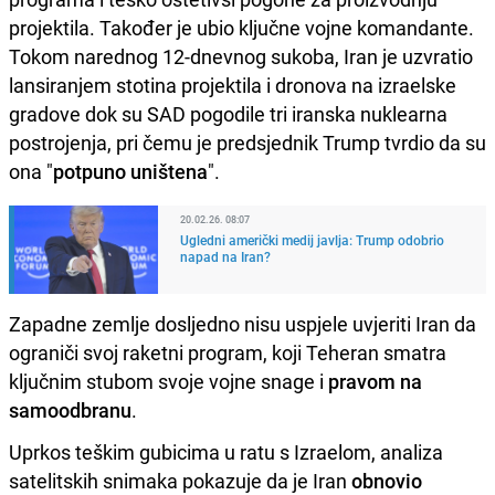
projektila. Također je ubio ključne vojne komandante.
Tokom narednog 12-dnevnog sukoba, Iran je uzvratio
lansiranjem stotina projektila i dronova na izraelske
gradove dok su SAD pogodile tri iranska nuklearna
postrojenja, pri čemu je predsjednik Trump tvrdio da su
ona "
potpuno uništena
".
20.02.26. 08:07
Ugledni američki medij javlja: Trump odobrio
napad na Iran?
Zapadne zemlje dosljedno nisu uspjele uvjeriti Iran da
ograniči svoj raketni program, koji Teheran smatra
ključnim stubom svoje vojne snage i
pravom na
samoodbranu
.
Uprkos teškim gubicima u ratu s Izraelom, analiza
satelitskih snimaka pokazuje da je Iran
obnovio