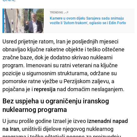
TRENDING
Kamere u ovom dijelu Sarajeva sada snimaju
vozite li 'žutom trakom', oglasio se i Edin Forto
Usred prijetnje ratom, Iran je posljednjih mjeseci
obnavljao ključne raketne objekte i teško oštećene
zračne baze, dok je dodatno skrivao nuklearni
program. Imenovani su ratni veterani na ključne
pozicije u sigurnosnim strukturama, održane su
pomorske ratne vježbe u Perzijskom zaljevu, a
pojačana je i
represija
nad domaćim neslaganjem.
Bez uspjeha u ograničenju iranskog
nuklearnog programa
U junu prošle godine Izrael je izveo
iznenadni napad
na Iran
, uništivši dijelove njegovog nuklearnog
programa i teško oštetivši pogone za proizvodnju