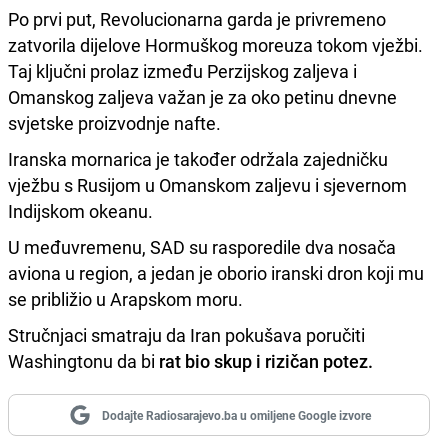
Po prvi put, Revolucionarna garda je privremeno
zatvorila dijelove Hormuškog moreuza tokom vježbi.
Taj ključni prolaz između Perzijskog zaljeva i
Omanskog zaljeva važan je za oko petinu dnevne
svjetske proizvodnje nafte.
Iranska mornarica je također održala zajedničku
vježbu s Rusijom u Omanskom zaljevu i sjevernom
Indijskom okeanu.
U međuvremenu, SAD su rasporedile dva nosača
aviona u region, a jedan je oborio iranski dron koji mu
se približio u Arapskom moru.
Stručnjaci smatraju da Iran pokušava poručiti
Washingtonu da bi
rat bio skup i rizičan potez.
Dodajte Radiosarajevo.ba u omiljene Google izvore