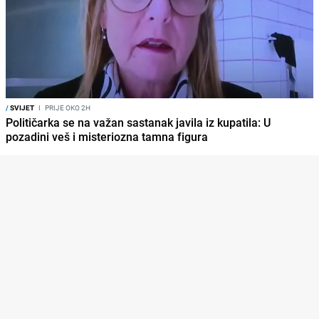
/
SVIJET
I
PRIJE OKO 2H
Političarka se na važan sastanak javila iz kupatila: U
pozadini veš i misteriozna tamna figura