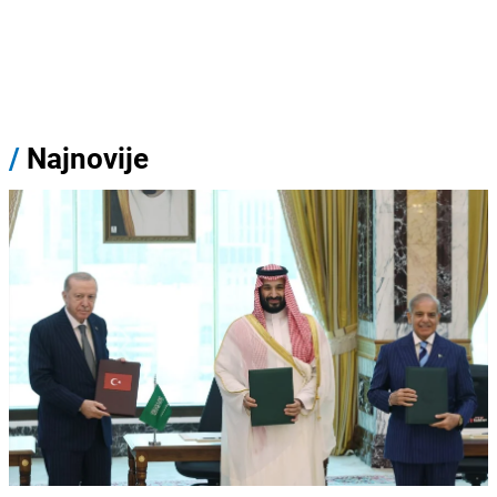
/
Najnovije