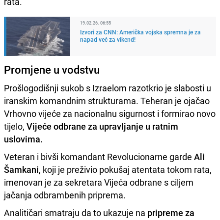
rata."
19.02.26. 06:55
Izvori za CNN: Američka vojska spremna je za
napad već za vikend!
Promjene u vodstvu
Prošlogodišnji sukob s Izraelom razotkrio je slabosti u
iranskim komandnim strukturama. Teheran je ojačao
Vrhovno vijeće za nacionalnu sigurnost i formirao novo
tijelo,
Vijeće odbrane za upravljanje u ratnim
uslovima.
Veteran i bivši komandant Revolucionarne garde
Ali
Šamkani
, koji je preživio pokušaj atentata tokom rata,
imenovan je za sekretara Vijeća odbrane s ciljem
jačanja odbrambenih priprema.
Analitičari smatraju da to ukazuje na
pripreme za