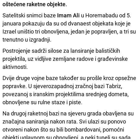
oštećene raketne objekte.
Satelitski snimci baze
Imam Ali
u Horemabadu od 5.
januara pokazuju da su od dvanaest objekata koje je
Izrael uništio tri obnovljena, jedan je popravljen, a tri su
trenutno u izgradnji.
Postrojenje sadrži silose za lansiranje balističkih
projektila, uz vidljive zemljane radove i građevinske
aktivnosti.
Dvije druge vojne baze također su prošle kroz opsežne
popravke. U sjeverozapadnoj zračnoj bazi Tabriz,
povezanoj s iranskim projektilima srednjeg dometa,
obnovljene su rulne staze i piste.
Na drugoj raketnoj bazi na sjeveru grada obavljena su
značajna saniranja nakon rata. Svi ulazi su ponovo
otvoreni nakon što su bili bombardovani, pomoćni
objekti uglavnom su obnovljeni, a neki tuneli su sada