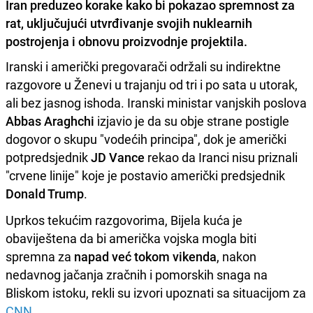
Iran preduzeo korake kako bi pokazao spremnost za
rat, uključujući utvrđivanje svojih nuklearnih
postrojenja i obnovu proizvodnje projektila.
Iranski i američki pregovarači održali su indirektne
razgovore u Ženevi u trajanju od tri i po sata u utorak,
ali bez jasnog ishoda. Iranski ministar vanjskih poslova
Abbas Araghchi
izjavio je da su obje strane postigle
dogovor o skupu "vodećih principa", dok je američki
potpredsjednik
JD Vance
rekao da Iranci nisu priznali
"crvene linije" koje je postavio američki predsjednik
Donald Trump
.
Uprkos tekućim razgovorima, Bijela kuća je
obaviještena da bi američka vojska mogla biti
spremna za
napad već tokom vikenda
, nakon
nedavnog jačanja zračnih i pomorskih snaga na
Bliskom istoku, rekli su izvori upoznati sa situacijom za
CNN
.