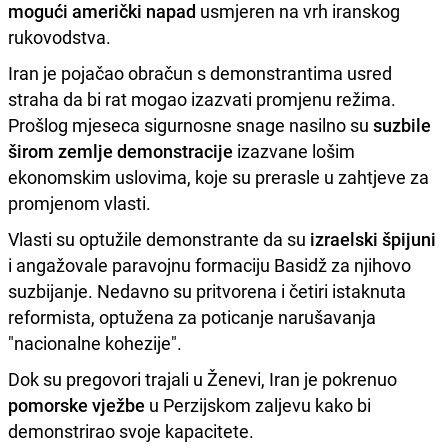
mogući američki napad
usmjeren na vrh iranskog
rukovodstva.
Iran je pojačao obračun s demonstrantima usred
straha da bi rat mogao izazvati promjenu režima.
Prošlog mjeseca sigurnosne snage nasilno su
suzbile
širom zemlje demonstracije
izazvane lošim
ekonomskim uslovima, koje su prerasle u zahtjeve za
promjenom vlasti.
Vlasti su optužile demonstrante da su
izraelski špijuni
i angažovale paravojnu formaciju Basidž za njihovo
suzbijanje. Nedavno su pritvorena i četiri istaknuta
reformista, optužena za poticanje narušavanja
"nacionalne kohezije".
Dok su pregovori trajali u Ženevi, Iran je pokrenuo
pomorske vježbe
u Perzijskom zaljevu kako bi
demonstrirao svoje kapacitete.