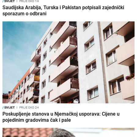
/
SVIJET
I
PRIJE OKO 1H
Saudijska Arabija, Turska i Pakistan potpisali zajednički
sporazum o odbrani
/
SVIJET
I
PRIJE OKO 2H
Poskupljenje stanova u Njemačkoj usporava: Cijene u
pojedinim gradovima čak i pale