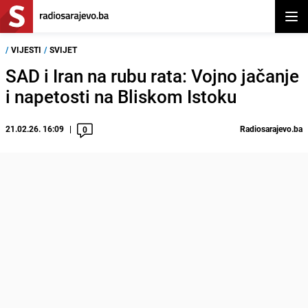
Otvor
/
VIJESTI
/
SVIJET
SAD i Iran na rubu rata: Vojno jačanje
i napetosti na Bliskom Istoku
21.02.26. 16:09
Radiosarajevo.ba
0