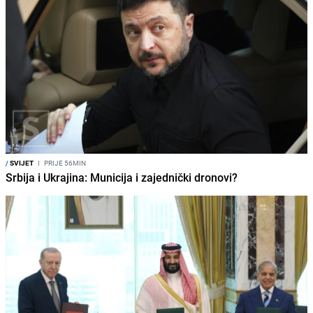
/
SVIJET
I
PRIJE 56MIN
Srbija i Ukrajina: Municija i zajednički dronovi?