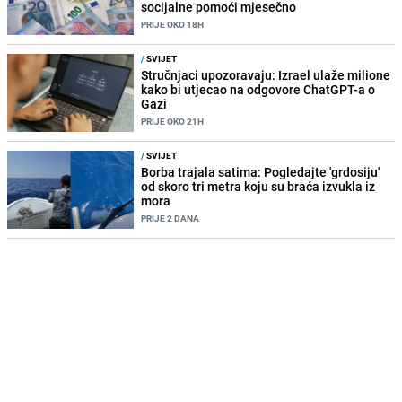
socijalne pomoći mjesečno
PRIJE OKO 18H
/
SVIJET
Stručnjaci upozoravaju: Izrael ulaže milione
kako bi utjecao na odgovore ChatGPT-a o
Gazi
PRIJE OKO 21H
/
SVIJET
Borba trajala satima: Pogledajte 'grdosiju'
od skoro tri metra koju su braća izvukla iz
mora
PRIJE 2 DANA