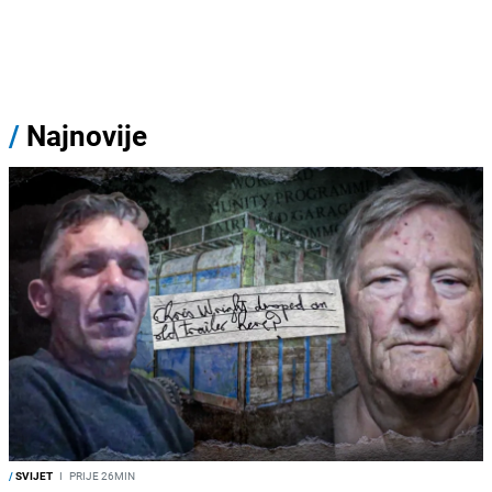
/
Najnovije
/
SVIJET
I
PRIJE 26MIN