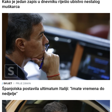
Kako je jedan zapis u dnevniku riješio ubistvo nestalog
muškarca
/
SVIJET
I
PRIJE 28MIN
Španjolska postavila ultimatum Italiji: "Imate vremena do
nedjelje"