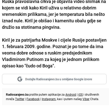
Ruska pravoslavna crkva je objavila video snimak na
kojem se vidi kako Kiril uživa u relativno dobrim
vremenskim prilikama, jer je temperatura bila nešto
iznad nule. Kiril je obišao i kamenitu obalu gdje se
družio sa stotinama pingvina.
Kiril je za patrijarha Moskve i cijele Rusije postavljen
1. februara 2009. godine. Poznat je po tome da ima
veoma dobre odnose s ruskim predsjednikom
Vladimirom Putinom
za kojeg je jednom prilikom
opisao kao "čudo od Boga".
Dodajte Radiosarajevo.ba u omiljene Google izvore
Radiosarajevo.ba
pratite putem aplikacije za
Android
|
iOS
i društvenih
mreža
Twitter
|
Facebook
|
Instagram
, kao i putem našeg
Viber
Chata.