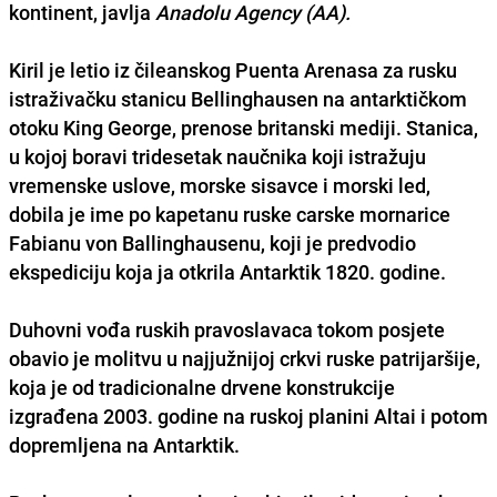
kontinent, javlja
Anadolu Agency (AA).
Kiril je letio iz čileanskog
Puenta Arenasa
za rusku
istraživačku stanicu Bellinghausen na antarktičkom
otoku King George, prenose britanski mediji. Stanica,
u kojoj boravi tridesetak naučnika koji istražuju
vremenske uslove, morske sisavce i morski led,
dobila je ime po kapetanu ruske carske mornarice
Fabianu von Ballinghausenu
, koji je predvodio
ekspediciju koja ja otkrila Antarktik 1820. godine.
Duhovni vođa ruskih pravoslavaca tokom posjete
obavio je molitvu u najjužnijoj crkvi ruske patrijaršije,
koja je od tradicionalne drvene konstrukcije
izgrađena 2003. godine na ruskoj planini Altai i potom
dopremljena na Antarktik.