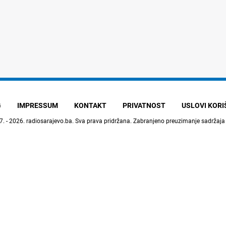
G
IMPRESSUM
KONTAKT
PRIVATNOST
USLOVI KOR
7. - 2026.
radiosarajevo.ba
. Sva prava pridržana. Zabranjeno preuzimanje sadržaja