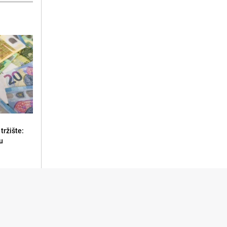
tržište:
u