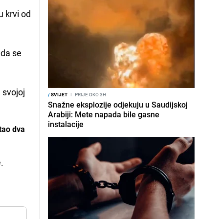
u krvi od
ada se
u svojoj
/
SVIJET
I
PRIJE OKO 3H
Snažne eksplozije odjekuju u Saudijskoj
Arabiji: Mete napada bile gasne
instalacije
tao dva
.