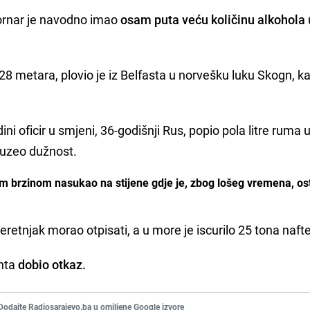
mornar je navodno imao
osam puta veću količinu alkohola
28 metara, plovio je iz Belfasta u norvešku luku Skogn, k
.
dini oficir u smjeni, 36-godišnji Rus, popio pola litre ruma 
reuzeo dužnost.
 brzinom nasukao na stijene gdje je, zbog lošeg vremena, os
teretnjak morao otpisati, a u more je iscurilo 25 tona nafte
enta
dobio otkaz.
Dodajte Radiosarajevo.ba u omiljene Google izvore