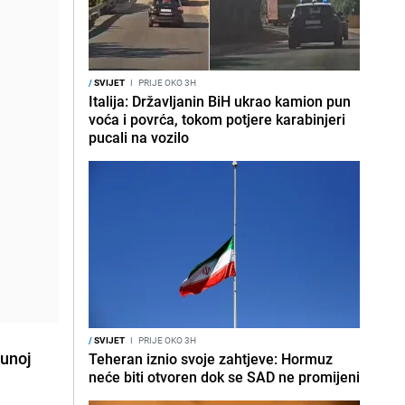
/
SVIJET
I
PRIJE OKO 3H
Italija: Državljanin BiH ukrao kamion pun
voća i povrća, tokom potjere karabinjeri
pucali na vozilo
/
SVIJET
I
PRIJE OKO 3H
punoj
Teheran iznio svoje zahtjeve: Hormuz
neće biti otvoren dok se SAD ne promijeni