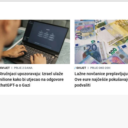
SVIJET
I
PRIJE 2 DANA
/
SVIJET
I
PRIJE OKO 20H
Stručnjaci upozoravaju: Izrael ulaže
Lažne novčanice preplavljuju 
milione kako bi utjecao na odgovore
Ove eure najčešće pokušavaj
ChatGPT-a o Gazi
podvaliti