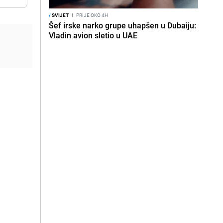
/
SVIJET
I
PRIJE OKO 4H
Šef irske narko grupe uhapšen u Dubaiju:
Vladin avion sletio u UAE