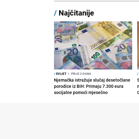
/
Najčitanije
/
SVIJET
I
PRIJE 2 DANA
/
Njemačka istražuje slučaj desetočlane
porodice iz BiH: Primaju 7.300 eura
socijalne pomoći mjesečno