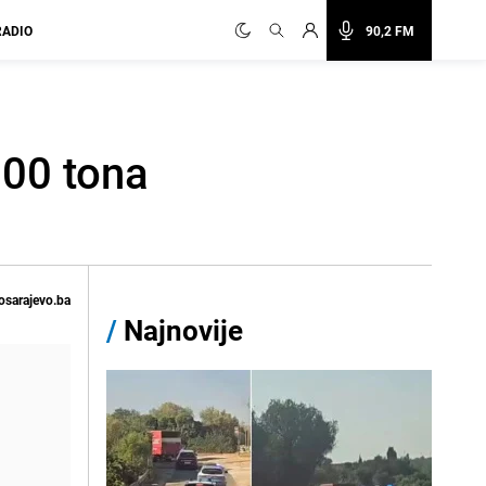
RADIO
90,2 FM
000 tona
osarajevo.ba
/
Najnovije