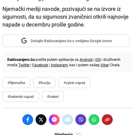
Njemački mediji navode, pozivajući se na izvore iz
sigurnosti, da su sigurnosni zvaničnici otkrili najnovije
napade u decembru prošle godine.
Dodajte Radiosarajevo.ba u omiljene Google izvore
Radiosarajevo.ba
pratite putem aplikacije za
Android
|
iOS
i društvenih
mreža
Twitter
|
Facebook
|
Instagram
, kao i putem našeg
Viber
Chata.
#Njemačka
#Rusija
#cyber napad
#hakerski napad
#hakeri
30
Dijeljenja