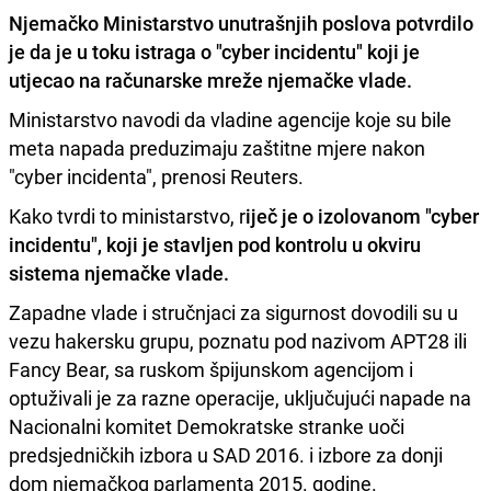
Njemačko Ministarstvo unutrašnjih poslova potvrdilo
je da je
u toku istraga o "cyber incidentu" koji je
utjecao na računarske mreže njemačke vlade.
Ministarstvo navodi da vladine agencije koje su bile
meta napada preduzimaju zaštitne mjere nakon
"cyber incidenta", prenosi Reuters.
Kako tvrdi to ministarstvo, r
iječ je o izolovanom "cyber
incidentu", koji je stavljen pod kontrolu u okviru
sistema njemačke vlade.
Zapadne vlade i stručnjaci za sigurnost dovodili su u
vezu hakersku grupu, poznatu pod nazivom APT28 ili
Fancy Bear, sa ruskom špijunskom agencijom i
optuživali je za razne operacije, uključujući napade na
Nacionalni komitet Demokratske stranke uoči
predsjedničkih izbora u SAD 2016. i izbore za donji
dom njemačkog parlamenta 2015. godine.