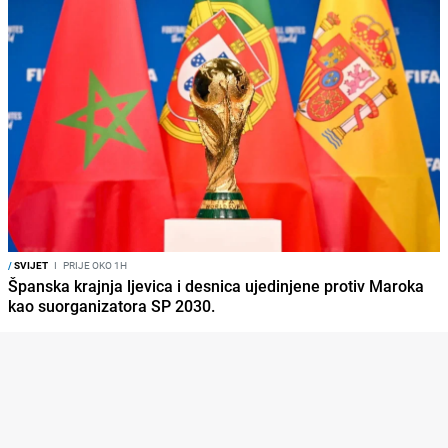
/
SVIJET
I
PRIJE OKO 1H
Španska krajnja ljevica i desnica ujedinjene protiv Maroka
kao suorganizatora SP 2030.