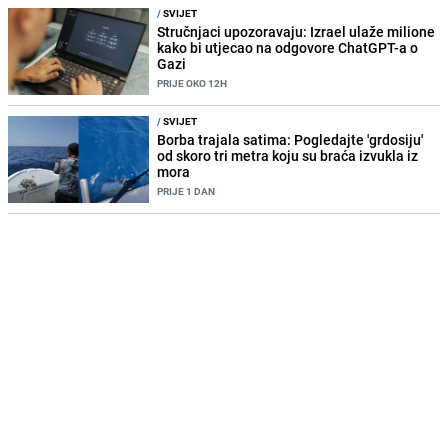
/
SVIJET
Stručnjaci upozoravaju: Izrael ulaže milione
kako bi utjecao na odgovore ChatGPT-a o
Gazi
PRIJE OKO 12H
/
SVIJET
Borba trajala satima: Pogledajte 'grdosiju'
od skoro tri metra koju su braća izvukla iz
mora
PRIJE 1 DAN