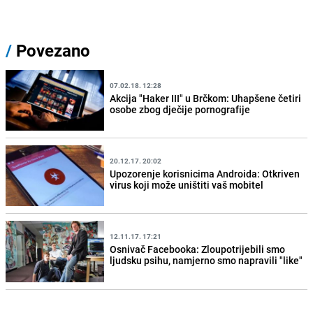
/
Povezano
07.02.18. 12:28
Akcija "Haker III" u Brčkom: Uhapšene četiri
osobe zbog dječije pornografije
20.12.17. 20:02
Upozorenje korisnicima Androida: Otkriven
virus koji može uništiti vaš mobitel
12.11.17. 17:21
Osnivač Facebooka: Zloupotrijebili smo
ljudsku psihu, namjerno smo napravili "like"