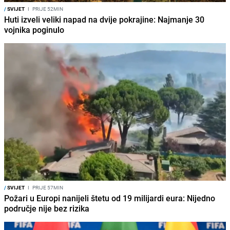
/
SVIJET
I
PRIJE 52MIN
Huti izveli veliki napad na dvije pokrajine: Najmanje 30
vojnika poginulo
/
SVIJET
I
PRIJE 57MIN
Požari u Europi nanijeli štetu od 19 milijardi eura: Nijedno
područje nije bez rizika