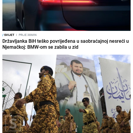
/
SVIJET
I
PRIJE 38MIN
Državljanka BiH teško povrijeđena u saobraćajnoj nesreći u
Njemačkoj: BMW-om se zabila u zid