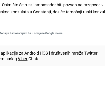
. Osim što će ruski ambasador biti pozvan na razgovor, vl
skog konzulata u Constanți, dok će tamošnji ruski konzul 
Dodajte Radiosarajevo.ba u omiljene Google izvore
aplikacije za
Android
|
iOS
i društvenih mreža
Twitter
|
utem našeg
Viber
Chata.