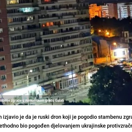
tambene zgrade u rumunskom gradu Galati
izjavio je da je ruski dron koji je pogodio stambenu zgr
 prethodno bio pogođen djelovanjem ukrajinske protivzrač