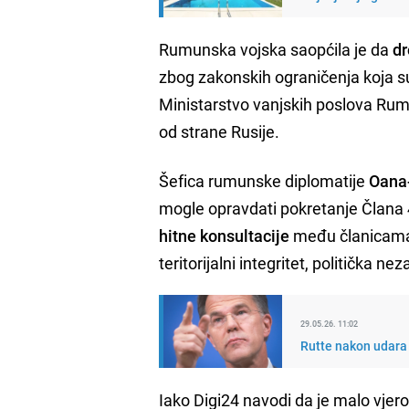
Rumunska vojska saopćila je da
dr
zbog zakonskih ograničenja koja 
Ministarstvo vanjskih poslova Rumu
od strane Rusije.
Šefica rumunske diplomatije
Oana-
mogle opravdati pokretanje Člana 
hitne konsultacije
među članicama 
teritorijalni integritet, politička nez
29.05.26. 11:02
Rutte nakon udara 
Iako Digi24 navodi da je malo vjero