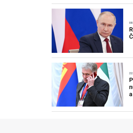
08
R
Č
22
P
n
a