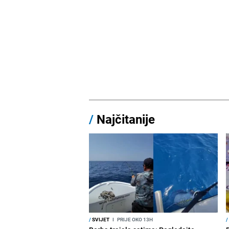
/
Najčitanije
/
SVIJET
I
PRIJE OKO 13H
/