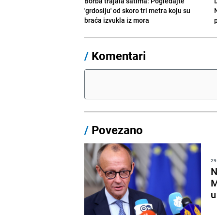
Borba trajala satima: Pogledajte
D
'grdosiju' od skoro tri metra koju su
braća izvukla iz mora
/
Komentari
/
Povezano
29
N
M
u