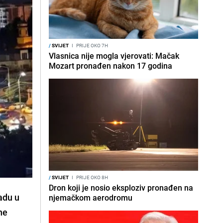
/
SVIJET
I
PRIJE OKO 7H
Vlasnica nije mogla vjerovati: Mačak
Mozart pronađen nakon 17 godina
/
SVIJET
I
PRIJE OKO 8H
Dron koji je nosio eksploziv pronađen na
adu u
njemačkom aerodromu
ne