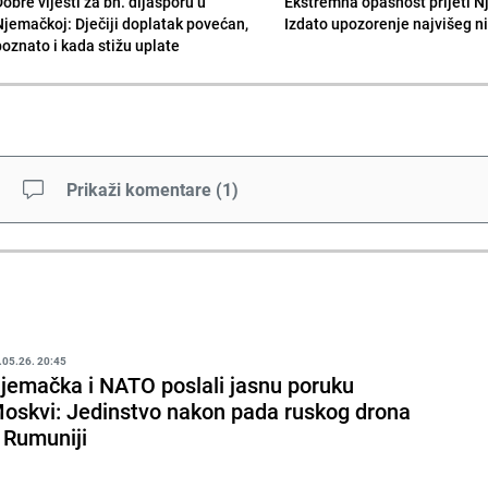
obre vijesti za bh. dijasporu u
Ekstremna opasnost prijeti N
Njemačkoj: Dječiji doplatak povećan,
Izdato upozorenje najvišeg n
poznato i kada stižu uplate
Prikaži komentare
(
1
)
.05.26. 20:45
jemačka i NATO poslali jasnu poruku
oskvi: Jedinstvo nakon pada ruskog drona
 Rumuniji