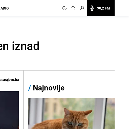
RADIO
90,2 FM
en iznad
osarajevo.ba
/
Najnovije