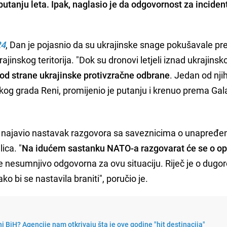
utanju leta. Ipak, naglasio je da odgovornost za inciden
24
, Dan je pojasnio da su ukrajinske snage pokušavale pre
ajinskog teritorija. "Dok su dronovi letjeli iznad ukrajinsk
 od strane ukrajinske protivzračne odbrane
. Jedan od njih
og grada Reni, promijenio je putanju i krenuo prema Galat
e najavio nastavak razgovora sa saveznicima o unapređe
ica. "
Na idućem sastanku NATO-a razgovarat će se o o
 je nesumnjivo odgovorna za ovu situaciju. Riječ je o dug
 bi se nastavila braniti", poručio je.
i BiH? Agencije nam otkrivaju šta je ove godine "hit destinacija"