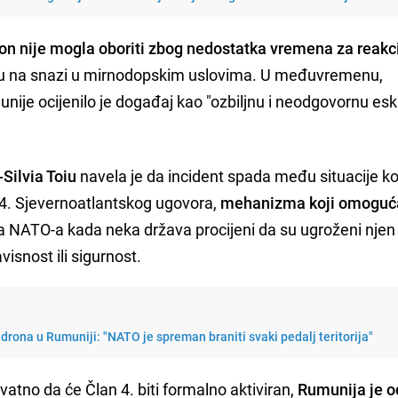
on nije mogla oboriti zbog nedostatka vremena za reakc
su na snazi u mirnodopskim uslovima. U međuvremenu,
nije ocijenilo je događaj kao "ozbiljnu i neodgovornu esk
Silvia Toiu
navela je da incident spada među situacije ko
4. Sjevernoatlantskog ugovora,
mehanizma koji omoguć
NATO-a kada neka država procijeni da su ugroženi njen
avisnost ili sigurnost.
drona u Rumuniji: "NATO je spreman braniti svaki pedalj teritorija"
vatno da će Član 4. biti formalno aktiviran,
Rumunija je o