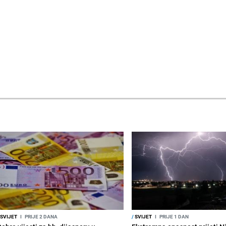
SVIJET
I
PRIJE 2 DANA
/
SVIJET
I
PRIJE 1 DAN