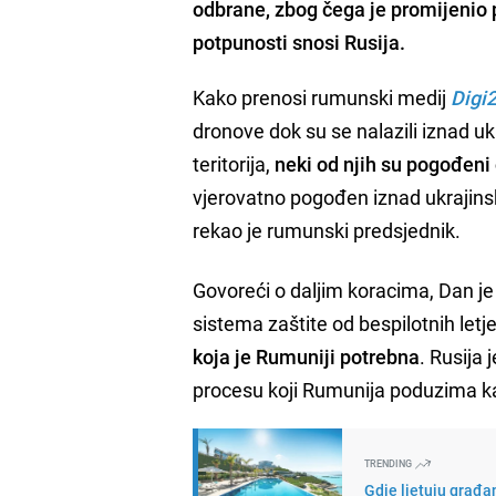
odbrane, zbog čega je promijenio p
potpunosti snosi Rusija.
Kako prenosi rumunski medij
Digi
dronove dok su se nalazili iznad ukr
teritorija,
neki od njih su pogođeni
vjerovatno pogođen iznad ukrajinsk
rekao je rumunski predsjednik.
Govoreći o daljim koracima, Dan j
sistema zaštite od bespilotnih letjel
koja je Rumuniji potrebna
. Rusija
procesu koji Rumunija poduzima kako
TRENDING
Gdje ljetuju građan