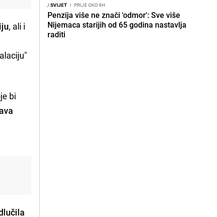
/
SVIJET
I
PRIJE OKO 9H
Penzija više ne znači 'odmor': Sve više
Nijemaca starijih od 65 godina nastavlja
iju
, ali i
raditi
alaciju"
je bi
ava
dlučila