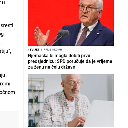
t u
sresti
og
,
iju",
/
SVIJET
I
PRIJE OKO 9H
Njemačka bi mogla dobiti prvu
predsjednicu: SPD poručuje da je vrijeme
za ženu na čelu države
nju
premi
oročnom