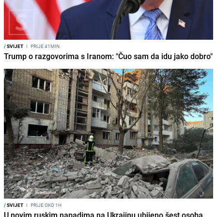
/
SVIJET
I
PRIJE 41MIN
Trump o razgovorima s Iranom: "Čuo sam da idu jako dobro"
/
SVIJET
I
PRIJE OKO 1H
U novim ruskim napadima na Ukrajinu ubijeno šest osoba