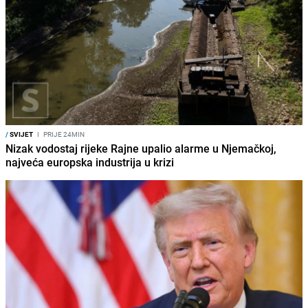
/
SVIJET
I
PRIJE 24MIN
Nizak vodostaj rijeke Rajne upalio alarme u Njemačkoj,
najveća europska industrija u krizi