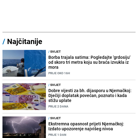
/
Najčitanije
/
SVIJET
Borba trajala satima: Pogledajte 'grdosiju'
od skoro tri metra koju su braća izvukla iz
mora
PRIJE OKO 16H
/
SVIJET
Dobre vijesti za bh. dijasporu u Njemačkoj:
Dječiji doplatak povećan, poznato i kada
stižu uplate
PRIJE 2 DANA
/
SVIJET
Ekstremna opasnost prijeti Njemačkoj:
Izdato upozorenje najvišeg nivoa
PRIJE 1 DAN