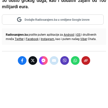
50 odsto grčkog duga, kao i dodatni zajam od 100
milijardi eura.
Dodajte Radiosarajevo.ba u omiljene Google izvore
Radiosarajevo.ba
pratite putem aplikacije za
Android
|
iOS
i društvenih
mreža
Twitter
|
Facebook
|
Instagram
, kao i putem našeg
Viber
Chata.