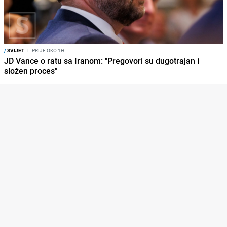
/
SVIJET
I
PRIJE OKO 1H
JD Vance o ratu sa Iranom: "Pregovori su dugotrajan i
složen proces"