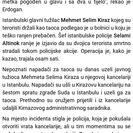
metka pogođen u glavu i sa dva u tijelo", rekao je
Erdogan.
Istanbulski glavni tužilac
Mehmet Selim Kiraz
kojeg su
teroristi držali kao taoca podlegao je u bolnici u koju je
teško ranjen prebačen. Šef istanbulske policije
Selami
Altinok
ranije je izjavio da su dvojica terorista smrtno
stradali tokom policijske akcije. Operacija je, kako je
kazao, trajala osam sati.
Nepoznati napadači za taoca su danas uzeli javnog
tužioca Mehmeta Selima Kiraza u njegovoj kancelariji
u Istanbulu. Napadači su ušli u Kirazovu kancelariju na
šestom spratu zgrade Suda u Istanbulu i uzeli ga za
taoca. Prethodno su oružjem prijetili i iz kancelarije
udaljili Kirnazovog administrativnog saradnika.
Na mjesto incidenta stigla je policija, koja je pokušala
otvoriti vrata kancelarije, ali u tim momentima su se