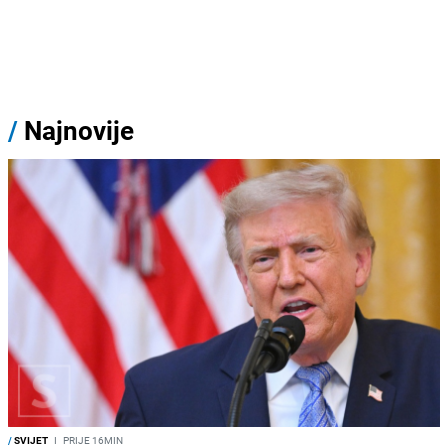
/
Najnovije
/
SVIJET
I
PRIJE 16MIN