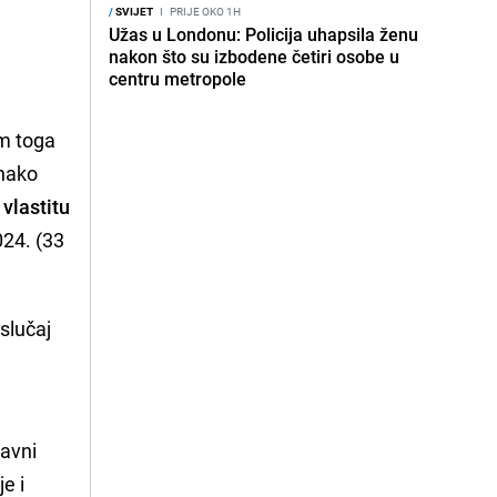
/
SVIJET
I
PRIJE OKO 1H
Užas u Londonu: Policija uhapsila ženu
nakon što su izbodene četiri osobe u
centru metropole
im toga
onako
 vlastitu
024. (33
slučaj
lavni
e i