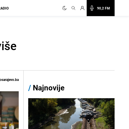
RADIO
90,2 FM
više
osarajevo.ba
/
Najnovije