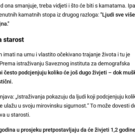
ad ona smanjuje, treba vidjeti i što će biti s kamatama. Ipa
trenutnih kamatnih stopa iz drugog razloga:
"Ljudi sve viš
jna."
 starost
m imati na umu i vlastito očekivano trajanje života i tu je
j. Prema istraživanju Saveznog instituta za demografska
i često podcjenjuju koliko će još dugo živjeti – dok muš
tični.
java: „Istraživanja pokazuju da ljudi koji podcjenjuju koli
je ulažu u svoju mirovinsku sigurnost.“ To može dovesti d
va u starosti.
odina u prosjeku pretpostavljaju da će živjeti 1,2 godine