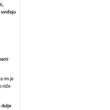
k,
e uviđaju
karci
ko im je
o niže
 dulje