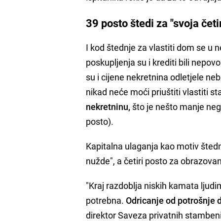
39 posto štedi za "svoja četir
I kod štednje za vlastiti dom se u 
poskupljenja su i krediti bili nepovo
su i cijene nekretnina odletjele ne
nikad neće moći priuštiti vlastiti st
nekretninu,
što je nešto manje nego
posto).
Kapitalna ulaganja kao motiv štedn
nužde", a četiri posto za obrazovan
"Kraj razdoblja niskih kamata ljudi
potrebna.
Odricanje od potrošnje 
direktor Saveza privatnih stambeni