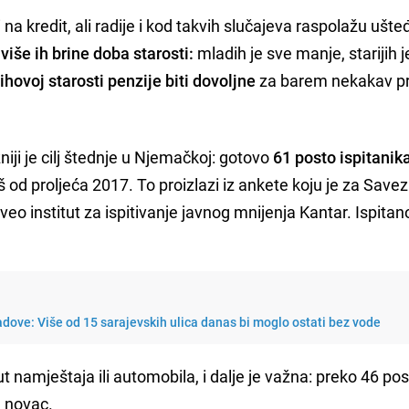
na kredit, ali radije i kod takvih slučajeva raspolažu uš
više ih brine doba starosti:
mladih je sve manje, starijih j
ihovoj starosti penzije biti dovoljne
za barem nekakav pr
niji je cilj štednje u Njemačkoj: gotovo
61 posto ispitanika
š od proljeća 2017. To proizlazi iz ankete koju je za Savez
eo institut za ispitivanje javnog mnijenja Kantar. Ispitan
adove: Više od 15 sarajevskih ulica danas bi moglo ostati bez vode
 namještaja ili automobila, i dalje je važna: preko 46 po
u novac.