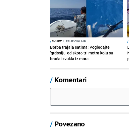
/
SVIJET
I
PRIJE OKO 16H
/
Borba trajala satima: Pogledajte
D
'grdosiju' od skoro tri metra koju su
braća izvukla iz mora
/
Komentari
/
Povezano