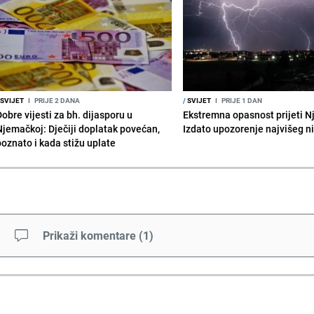
SVIJET
I
PRIJE 2 DANA
/
SVIJET
I
PRIJE 1 DAN
obre vijesti za bh. dijasporu u
Ekstremna opasnost prijeti N
Njemačkoj: Dječiji doplatak povećan,
Izdato upozorenje najvišeg n
poznato i kada stižu uplate
Prikaži komentare
(
1
)