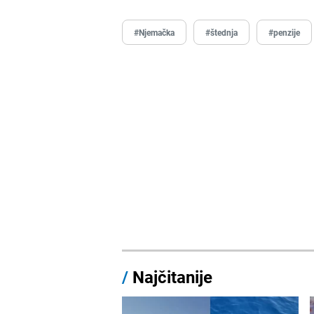
#Njemačka
#štednja
#penzije
/
Najčitanije