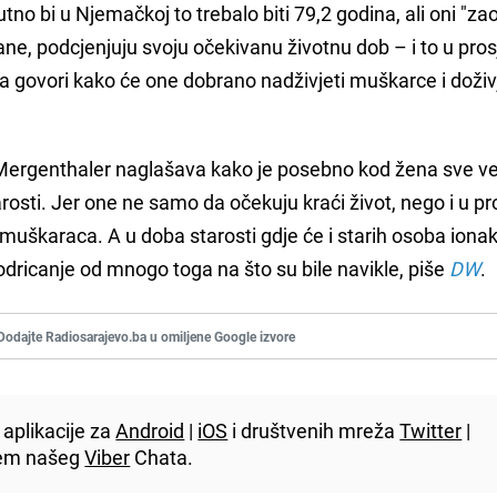
utno bi u Njemačkoj to trebalo biti 79,2 godina, ali oni "za
rane, podcjenjuju svoju očekivanu životnu dob – i to u pro
ika govori kako će one dobrano nadživjeti muškarce i doživ
Mergenthaler naglašava kako je posebno kod žena sve ve
rosti. Jer one ne samo da očekuju kraći život, nego i u p
muškaraca. A u doba starosti gdje će i starih osoba ionak
 odricanje od mnogo toga na što su bile navikle, piše
DW
.
Dodajte Radiosarajevo.ba u omiljene Google izvore
aplikacije za
Android
|
iOS
i društvenih mreža
Twitter
|
utem našeg
Viber
Chata.