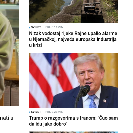
/
SVIJET
I
PRIJE 11MIN
Nizak vodostaj rijeke Rajne upalio alarme
u Njemačkoj, najveća europska industrija
u krizi
/
SVIJET
I
PRIJE 28MIN
mati u
Trump o razgovorima s Iranom: "Čuo sam
da idu jako dobro"