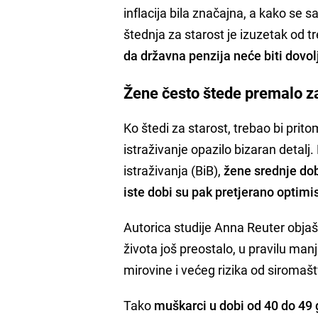
inflacija bila značajna, a kako se s
štednja za starost je izuzetak od 
da državna penzija neće biti dovol
Žene često štede premalo za
Ko štedi za starost, trebao bi prito
istraživanje opazilo bizaran detal
istraživanja (BiB),
žene srednje dob
iste dobi su pak pretjerano optimis
Autorica studije Anna Reuter objašn
života još preostalo, u pravilu man
mirovine i većeg rizika od siromašt
Tako
muškarci u dobi od 40 do 49 g