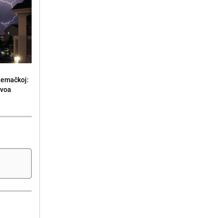
jemačkoj:
ivoa