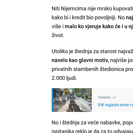
Niti Nijemcima nije mrsko kupovati 
kako bi i kredit bio povoljniji. No
naj
više i
malo ko vjeruje kako će i u nj
život.
Utoliko je štednja za starost najvaž
navelo kao glavni motiv,
najviše jo
privatnih stambenih štedionica prov
2.000 ljudi.
TRENDING
ViK najavio nove r
No i štednja za veće nabavke, poput
ispitanika reklo je da za to odvajaj