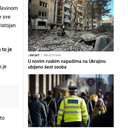
teđevinom
e sve
istojan
 to je
/
SVIJET
I
PRIJE 51MIN
U novim ruskim napadima na Ukrajinu
o je
ubijeno šest osoba
sto