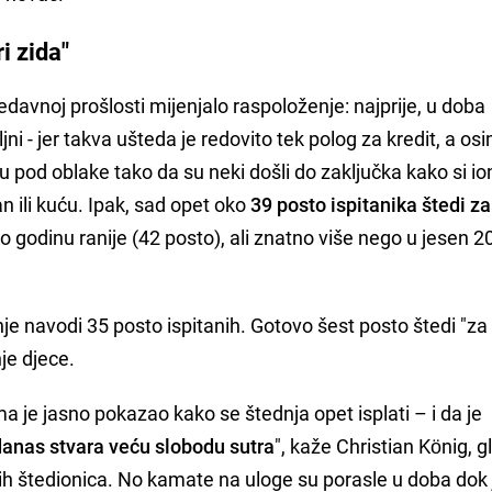
i zida"
nedavnoj prošlosti mijenjalo raspoloženje: najprije, u doba
ljni - jer takva ušteda je redovito tek polog za kredit, a os
bu pod oblake tako da su neki došli do zaključka kako si i
an ili kuću. Ipak, sad opet oko
39 posto ispitanika štedi za
 godinu ranije (42 posto), ali znatno više nego u jesen 2
je navodi 35 posto ispitanih. Gotovo šest posto štedi "za 
je djece.
ma je jasno pokazao kako se štednja opet isplati – i da je
danas stvara veću slobodu sutra
", kaže Christian König, g
h štedionica. No kamate na uloge su porasle u doba dok j