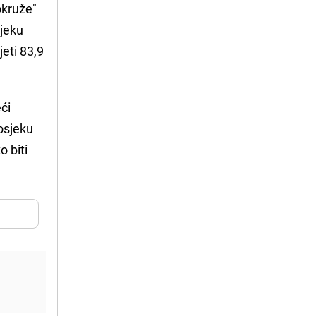
okruže"
sjeku
jeti 83,9
ći
rosjeku
o biti