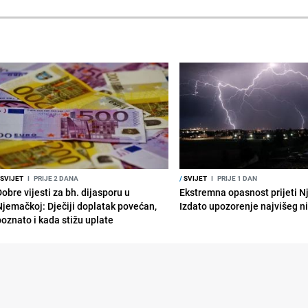
SVIJET
I
PRIJE 2 DANA
/
SVIJET
I
PRIJE 1 DAN
obre vijesti za bh. dijasporu u
Ekstremna opasnost prijeti N
Njemačkoj: Dječiji doplatak povećan,
Izdato upozorenje najvišeg n
poznato i kada stižu uplate