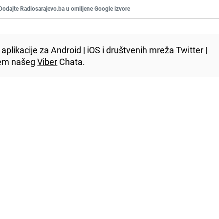
Dodajte Radiosarajevo.ba u omiljene Google izvore
aplikacije za
Android
|
iOS
i društvenih mreža
Twitter
|
utem našeg
Viber
Chata.