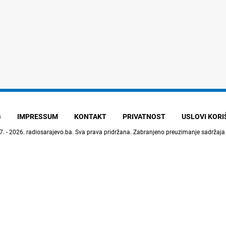
G
IMPRESSUM
KONTAKT
PRIVATNOST
USLOVI KOR
7. - 2026.
radiosarajevo.ba
. Sva prava pridržana. Zabranjeno preuzimanje sadržaja