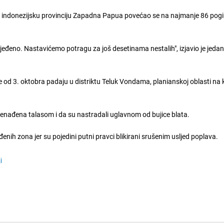
e indonezijsku provinciju Zapadna Papua povećao se na najmanje 86 pogi
ijeđeno. Nastavićemo potragu za još desetinama nestalih", izjavio je jeda
koje od 3. oktobra padaju u distriktu Teluk Vondama, planianskoj oblasti na
znenađena talasom i da su nastradali uglavnom od bujice blata.
nih zona jer su pojedini putni pravci blikirani srušenim usljed poplava.
i