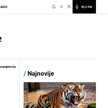
RADIO
90,2 FM
e
osarajevo.ba
/
Najnovije