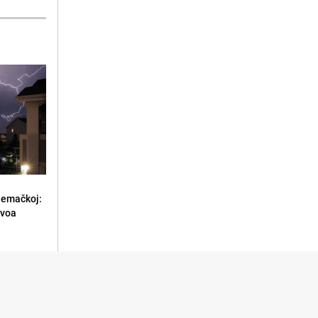
jemačkoj:
ivoa