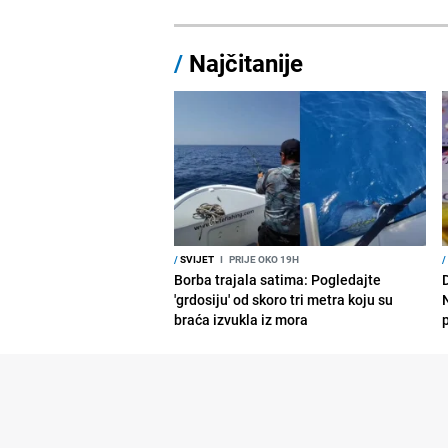
/
Najčitanije
/
SVIJET
I
PRIJE OKO 19H
/
Borba trajala satima: Pogledajte
D
'grdosiju' od skoro tri metra koju su
braća izvukla iz mora