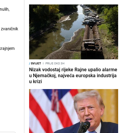
nulih,
n zvaničnik
 krajnjem
/
SVIJET
I
PRIJE OKO 3H
Nizak vodostaj rijeke Rajne upalio alarme
u Njemačkoj, najveća europska industrija
u krizi