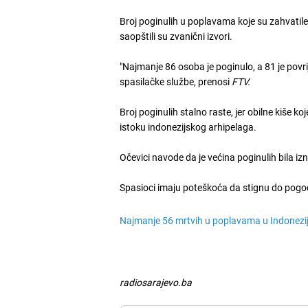
Broj poginulih u poplavama koje su zahvatil
saopštili su zvanični izvori.
"Najmanje 86 osoba je poginulo, a 81 je povr
spasilačke službe, prenosi
FTV.
Broj poginulih stalno raste, jer obilne kiše 
istoku indonezijskog arhipelaga.
Očevici navode da je većina poginulih bila i
Spasioci imaju poteškoća da stignu do pogođe
Najmanje 56 mrtvih u poplavama u Indonezij
radiosarajevo.ba