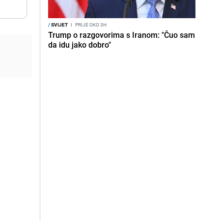
/
SVIJET
I
PRIJE OKO 3H
Trump o razgovorima s Iranom: "Čuo sam
da idu jako dobro"