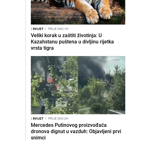
/
SVIJET
I
PRIJE OKO 1H
Veliki korak u zaštiti životinja: U
Kazahstanu puštena u divljinu rijetka
vrsta tigra
/
SVIJET
I
PRIJE OKO 2H
Mercedes Putinovog proizvođača
dronova dignut u vazduh: Objavljeni prvi
snimci