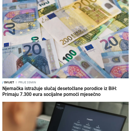
/
SVIJET
I
PRIJE 33MIN
Njemačka istražuje slučaj desetočlane porodice iz BiH:
Primaju 7.300 eura socijalne pomoći mjesečno