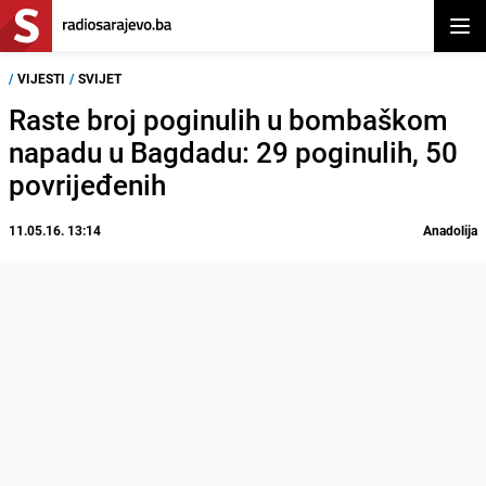
Otvor
/
VIJESTI
/
SVIJET
Raste broj poginulih u bombaškom
napadu u Bagdadu: 29 poginulih, 50
povrijeđenih
11.05.16. 13:14
Anadolija