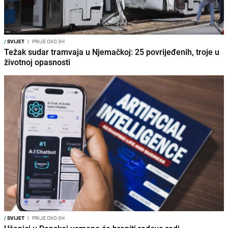
/
SVIJET
I
PRIJE OKO 3H
Težak sudar tramvaja u Njemačkoj: 25 povrijeđenih, troje u
životnoj opasnosti
/
SVIJET
I
PRIJE OKO 3H