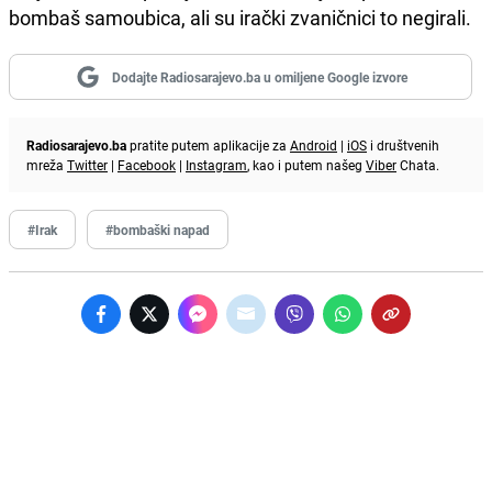
bombaš samoubica, ali su irački zvaničnici to negirali.
Dodajte Radiosarajevo.ba u omiljene Google izvore
Radiosarajevo.ba
pratite putem aplikacije za
Android
|
iOS
i društvenih
mreža
Twitter
|
Facebook
|
Instagram
, kao i putem našeg
Viber
Chata.
#Irak
#bombaški napad