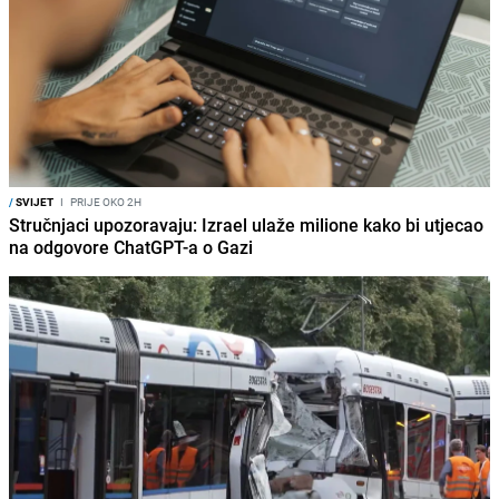
/
SVIJET
I
PRIJE OKO 2H
Stručnjaci upozoravaju: Izrael ulaže milione kako bi utjecao
na odgovore ChatGPT-a o Gazi