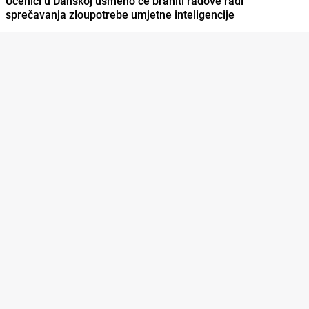
Učenici u Danskoj usmeno će braniti radove radi
sprečavanja zloupotrebe umjetne inteligencije