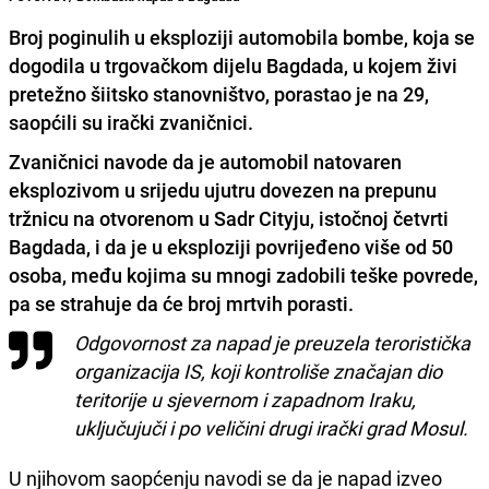
Broj poginulih u eksploziji automobila bombe, koja se
dogodila u trgovačkom dijelu Bagdada, u kojem živi
pretežno šiitsko stanovništvo, porastao je na 29,
saopćili su irački zvaničnici.
Zvaničnici navode da je automobil natovaren
eksplozivom u srijedu ujutru dovezen na prepunu
tržnicu na otvorenom u Sadr Cityju, istočnoj četvrti
Bagdada, i da je u eksploziji
povrijeđeno više od 50
osoba
, među kojima su mnogi zadobili teške povrede,
pa se strahuje da će broj mrtvih porasti.
Odgovornost za napad je preuzela teroristička
organizacija IS, koji kontroliše značajan dio
teritorije u sjevernom i zapadnom Iraku,
uključujuči i po veličini drugi irački grad Mosul.
U njihovom saopćenju navodi se da je napad izveo