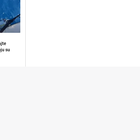
ajte
oju su