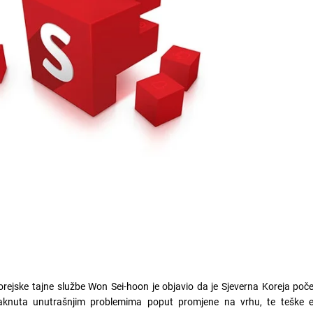
rejske tajne službe Won Sei-hoon je objavio da je Sjeverna Koreja poče
aknuta unutrašnjim problemima poput promjene na vrhu, te teške