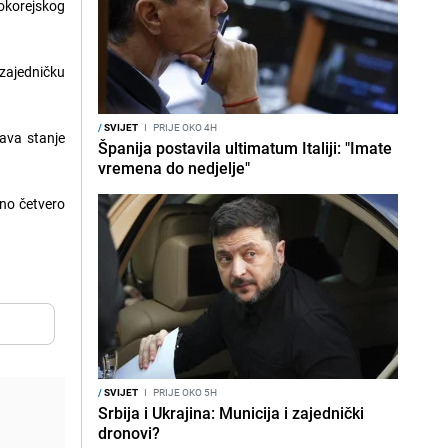
nokorejskog
zajedničku
/
SVIJET
I
PRIJE OKO 4H
ava stanje
Španija postavila ultimatum Italiji: "Imate
vremena do nedjelje"
eno četvero
/
SVIJET
I
PRIJE OKO 5H
Srbija i Ukrajina: Municija i zajednički
dronovi?