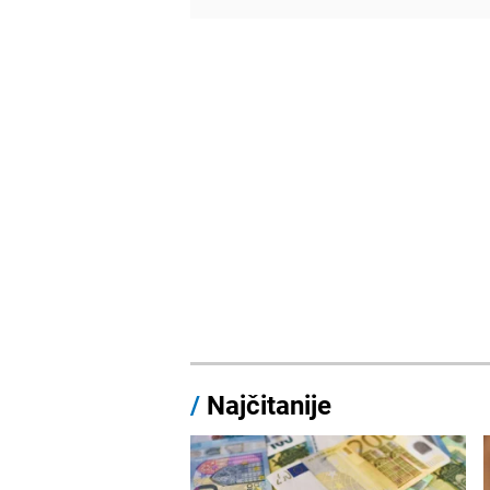
/
Najčitanije