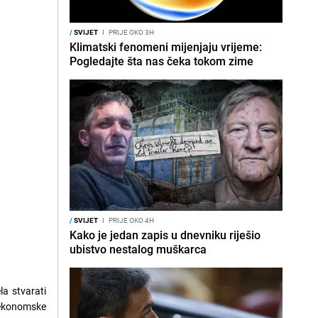
/
SVIJET
I
PRIJE OKO 3H
Klimatski fenomeni mijenjaju vrijeme:
Pogledajte šta nas čeka tokom zime
/
SVIJET
I
PRIJE OKO 4H
Kako je jedan zapis u dnevniku riješio
ubistvo nestalog muškarca
la stvarati
 ekonomske