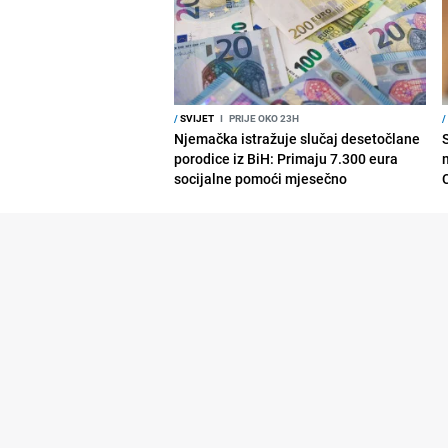
/
SVIJET
I
PRIJE OKO 23H
/
Njemačka istražuje slučaj desetočlane
porodice iz BiH: Primaju 7.300 eura
socijalne pomoći mjesečno