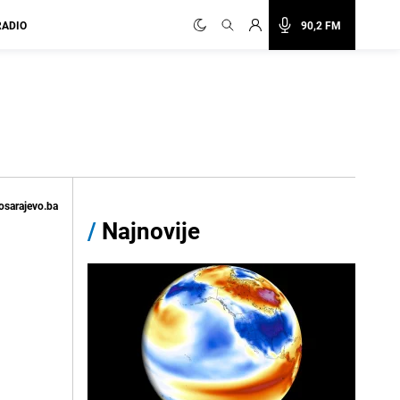
RADIO
90,2 FM
osarajevo.ba
/
Najnovije