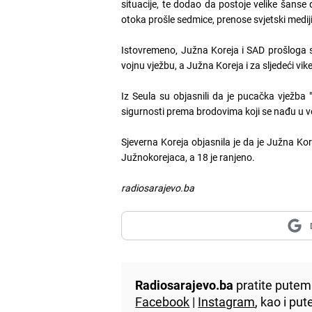
situacije, te dodao da postoje velike šans
otoka prošle sedmice, prenose svjetski mediji
Istovremeno, Južna Koreja i SAD prošloga s
vojnu vježbu, a Južna Koreja i za sljedeći v
Iz Seula su objasnili da je pucačka vježba
sigurnosti prema brodovima koji se nađu u v
Sjeverna Koreja objasnila je da je Južna K
Južnokorejaca, a 18 je ranjeno.
radiosarajevo.ba
Radiosarajevo.ba
pratite putem 
Facebook
|
Instagram
, kao i p