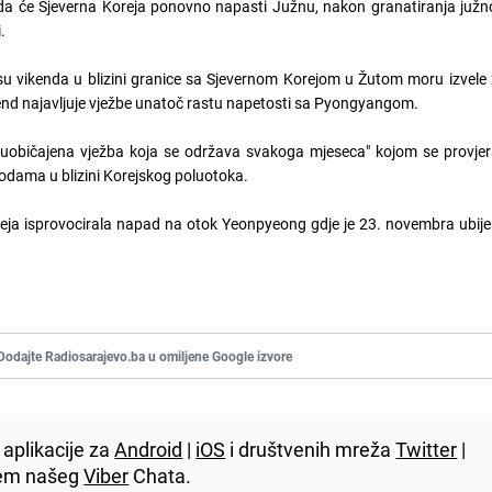
e da će Sjeverna Koreja ponovno napasti Južnu, nakon granatiranja juž
.
u vikenda u blizini granice sa Sjevernom Korejom u Žutom moru izvele 
ikend najavljuje vježbe unatoč rastu napetosti sa Pyongyangom.
 "uobičajena vježba koja se održava svakoga mjeseca" kojom se provjer
odama u blizini Korejskog poluotoka.
oreja isprovocirala napad na otok Yeonpyeong gdje je 23. novembra ubij
Dodajte Radiosarajevo.ba u omiljene Google izvore
aplikacije za
Android
|
iOS
i društvenih mreža
Twitter
|
utem našeg
Viber
Chata.