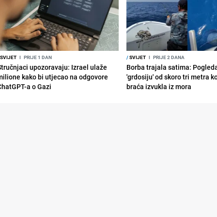
SVIJET
I
PRIJE 1 DAN
/
SVIJET
I
PRIJE 2 DANA
Stručnjaci upozoravaju: Izrael ulaže
Borba trajala satima: Pogled
milione kako bi utjecao na odgovore
'grdosiju' od skoro tri metra k
ChatGPT-a o Gazi
braća izvukla iz mora