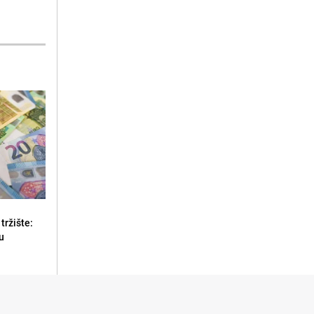
tržište:
u