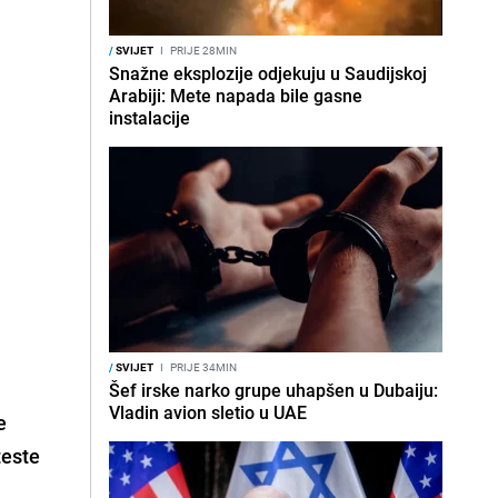
/
SVIJET
I
PRIJE 28MIN
Snažne eksplozije odjekuju u Saudijskoj
Arabiji: Mete napada bile gasne
instalacije
/
SVIJET
I
PRIJE 34MIN
Šef irske narko grupe uhapšen u Dubaiju:
Vladin avion sletio u UAE
e
teste