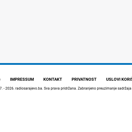
G
IMPRESSUM
KONTAKT
PRIVATNOST
USLOVI KOR
7. - 2026.
radiosarajevo.ba
. Sva prava pridržana. Zabranjeno preuzimanje sadržaja