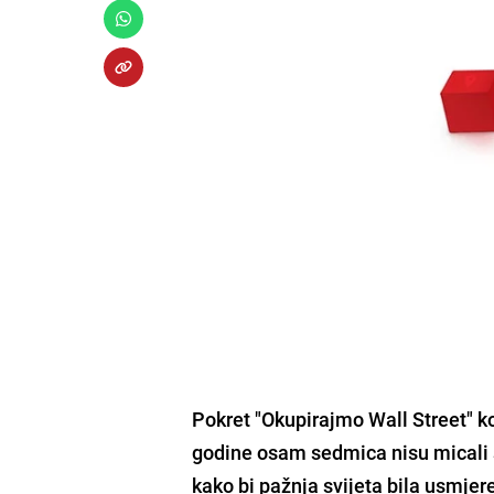
Pokret "Okupirajmo Wall Street" ko
godine osam sedmica nisu micali s
kako bi pažnja svijeta bila usmje