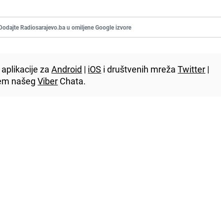
Dodajte Radiosarajevo.ba u omiljene Google izvore
aplikacije za
Android
|
iOS
i društvenih mreža
Twitter
|
utem našeg
Viber
Chata.