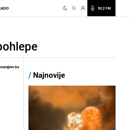
RADIO
90,2 FM
 pohlepe
osarajevo.ba
/
Najnovije