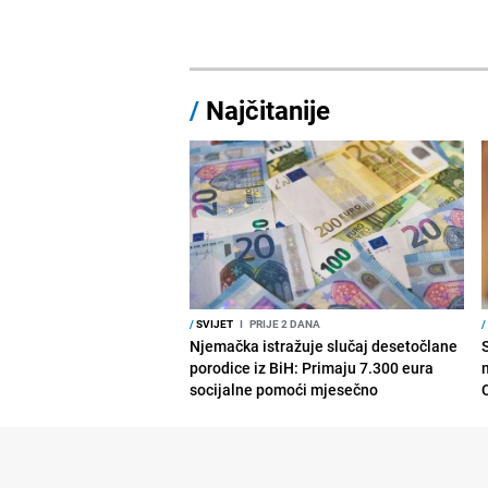
/
Najčitanije
/
SVIJET
I
PRIJE 2 DANA
/
Njemačka istražuje slučaj desetočlane
porodice iz BiH: Primaju 7.300 eura
socijalne pomoći mjesečno