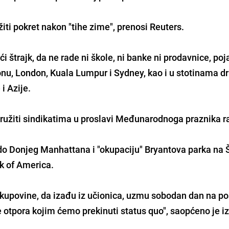
iti pokret nakon "tihe zime", prenosi Reuters.
i štrajk, da ne rade ni škole, ni banke ni prodavnice, poja
onu, London, Kuala Lumpur i Sydney, kao i u stotinama d
i Azije.
družiti sindikatima u proslavi Međunarodnoga praznika r
do Donjeg Manhattana i "okupaciju" Bryantova parka na 
nk of America.
kupovine, da izađu iz učionica, uzmu sobodan dan na pos
e otpora kojim ćemo prekinuti status quo", saopćeno je i