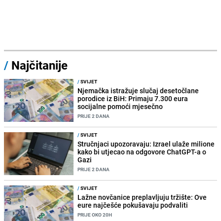
/
Najčitanije
/
SVIJET
Njemačka istražuje slučaj desetočlane
porodice iz BiH: Primaju 7.300 eura
socijalne pomoći mjesečno
PRIJE 2 DANA
/
SVIJET
Stručnjaci upozoravaju: Izrael ulaže milione
kako bi utjecao na odgovore ChatGPT-a o
Gazi
PRIJE 2 DANA
/
SVIJET
Lažne novčanice preplavljuju tržište: Ove
eure najčešće pokušavaju podvaliti
PRIJE OKO 20H