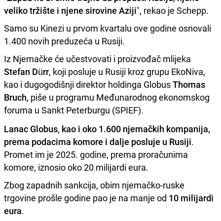
veliko tržište i njene sirovine Aziji
", rekao je Schepp.
Samo su Kinezi u prvom kvartalu ove godine osnovali
1.400 novih preduzeća u Rusiji.
Iz Njemačke će učestvovati i proizvođač mlijeka
Stefan
Dürr
, koji posluje u Rusiji kroz grupu EkoNiva,
kao i dugogodišnji direktor holdinga Globus
Thomas
Bruch
, piše u programu Međunarodnog ekonomskog
foruma u Sankt Peterburgu (SPIEF).
Lanac Globus
,
kao i oko 1.600 njemačkih kompanija,
prema podacima komore i dalje posluje u Rusiji
.
Promet im je 2025. godine, prema proračunima
komore, iznosio oko 20 milijardi eura.
Zbog zapadnih sankcija, obim njemačko-ruske
trgovine prošle godine pao je na manje od
10 milijardi
eura
.