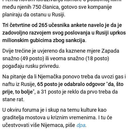
među njenih 750 članica, gotovo sve kompanije
planiraju da ostanu u Rusiji.
Tri četvrtine od 265 učesnika ankete navelo je da je
zadovoljno razvojem svog poslovanja u Rusiji
uprkos
milionskim gubicima zbog sankcija
.
Dvije trećine je uvjereno da kaznene mjere Zapada
snažno (49 posto) ili veoma snažno (18 posto)
pogađaju rusku privredu.
Na pitanje da li Njemačka ponovo treba da uvozi gas i
naftu iz Rusije,
65 posto je odabralo odgovor
"
da
,
što
prije
,
to bolje
", a 31 posto je reklo da prvo treba da
stane rat.
U okviru foruma je i skup na temu kulture kao
graditelja mostova u kriznim vremenima. I tu će
učestvovati više Nijemaca, piše
dpa
.