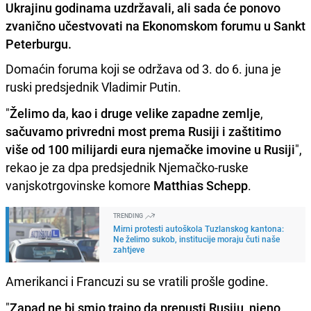
Ukrajinu godinama uzdržavali, ali sada će ponovo
zvanično učestvovati na Ekonomskom forumu u Sankt
Peterburgu.
Domaćin foruma koji se održava od 3. do 6. juna je
ruski predsjednik Vladimir Putin.
"
Želimo da
,
kao i druge velike zapadne zemlje
,
sačuvamo privredni most prema Rusiji i zaštitimo
više od 100 milijardi eura njemačke imovine u Rusiji
",
rekao je za dpa predsjednik Njemačko-ruske
vanjskotrgovinske komore
Matthias Schepp
.
TRENDING
Mirni protesti autoškola Tuzlanskog kantona:
Ne želimo sukob, institucije moraju čuti naše
zahtjeve
Amerikanci i Francuzi su se vratili prošle godine.
"
Zapad ne bi smio trajno da prepusti Rusiju
,
njeno