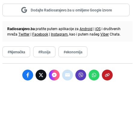
Dodajte Radiosarajevo.ba u omiljene Google izvore
Radiosarajevo.ba
pratite putem aplikacije za
Android
|
iOS
i društvenih
mreža
Twitter
|
Facebook
|
Instagram
, kao i putem našeg
Viber
Chata.
#Njemačka
#Rusija
#ekonomija