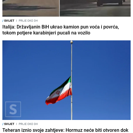
/
SVIJET
I
PRIJE OKO 3H
Italija: Državljanin BiH ukrao kamion pun voća i povrća,
tokom potjere karabinjeri pucali na vozilo
/
SVIJET
I
PRIJE OKO 3H
Teheran iznio svoje zahtjeve: Hormuz neće biti otvoren dok