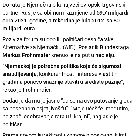
Do rata je Njemačka bila najveći evropski trgovinski
partner Rusije sa obimom razmjene od
59,7 milijardi
eura 2021. godine
,
a rekordna je bila 2012. sa 80
milijardi eura
.
Poziv za forum su dobili i političari desničarske
Alternative za Njemačku (AfD). Poslanik Bundestaga
Markus Frohnmaier
krenuo je na put u nedjelju.
"
Njemačkoj je potrebna politika koja će sigurnost
snabdijevanja
, konkurentnost i interese vlastitih
građana ponovo snažnije staviti u središte pažnje",
rekao je Frohnmaier.
Dodao je da mu je jasno "da se na ovo putovanje gleda
sa posebnom osjetljivošću". "Moje učešće, međutim,
ne znači odobravanje rata u Ukrajini", naglasio je
političar.
Prema novom istraživanju komore o poslovnoj klimi