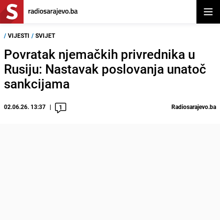
Otvor
/
VIJESTI
/
SVIJET
Povratak njemačkih privrednika u
Rusiju: Nastavak poslovanja unatoč
sankcijama
02.06.26. 13:37
Radiosarajevo.ba
1