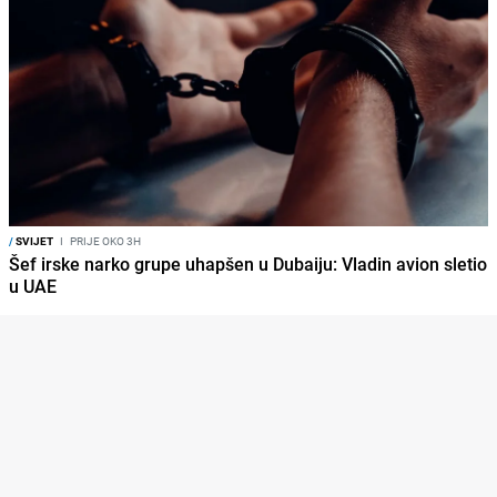
/
SVIJET
I
PRIJE OKO 3H
Šef irske narko grupe uhapšen u Dubaiju: Vladin avion sletio
u UAE